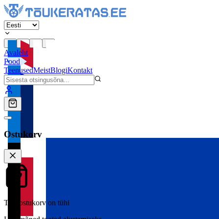
Avaleht
Pood
Teenused
Meist
Blogi
Kontakt
Ostukorv
Teie ostukorv on tühi