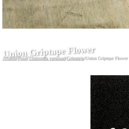
Union Griptape Flower
Avaleht
/
Pood
/
Tõukeratta varuosad
/
Grippteip
/
Union Griptape Flower