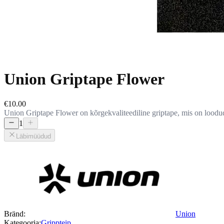
Union Griptape Flower
€10.00
Union Griptape Flower on kõrgekvaliteediline griptape, mis on loodud 
1
Läbimüüdud
Bränd:
Union
Kategooria:
Grippteip