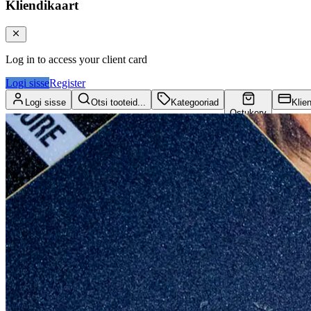
Kliendikaart
Log in to access your client card
Logi sisse
Register
Logi sisse
Otsi tooteid...
Kategooriad
Klie
Ostukorv