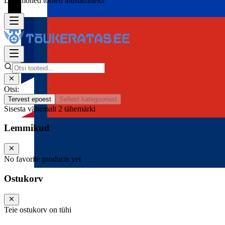
Lisa mõned tooted alustamiseks
Otsi:
Tervest epoest
Sellest kategooriast
Sisesta vähemalt 2 tähemärki
Lemmikud
No favorite products yet
Ostukorv
Teie ostukorv on tühi