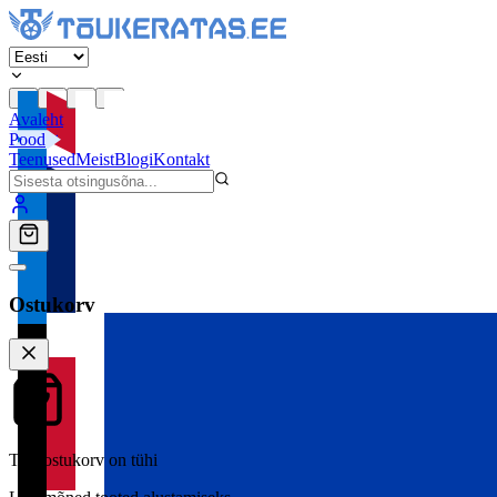
Avaleht
Pood
Teenused
Meist
Blogi
Kontakt
Ostukorv
Teie ostukorv on tühi