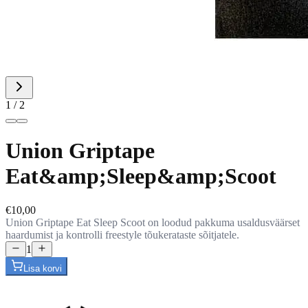
1 / 2
Union Griptape
Eat&amp;Sleep&amp;Scoot
€10,00
Union Griptape Eat Sleep Scoot on loodud pakkuma usaldusväärset
haardumist ja kontrolli freestyle tõukerataste sõitjatele.
1
Lisa korvi