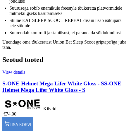
jõudluse
Suurusega sobib enamikule freestyle tõukeratta platvormidele
mitmekülgseks kasutamiseks
Stiilne EAT-SLEEP-SCOOT-REPEAT disain lisab isikupära
teie sõidule
Suurendab kontrolli ja stabiilsust, et parandada sõidukindlust
Uuendage oma tõukeratast Union Eat Sleep Scoot griptape'iga juba
täna.
Seotud tooted
View details
S-ONE Helmet Mega Lifer White Gloss - S
S-ONE
Helmet Mega Lifer White Gloss - S
Kiivrid
€74,00
LISA KORVI