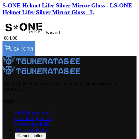
S-ONE Helmet Lifer Silver Mirror Gloss - L
S-ONE
Helmet Lifer Silver Mirror Gloss - L
Kiivrid
€84,00
LISA KORVI
Müüme preemiumtooteid, mis on loodud teie igapäeva elu
tõstmiseks.
Tugi
Müügitingimused
Garantiitingimused
Privaatsuspoliitika
Tagastuspoliitika
Garantiitaotlus