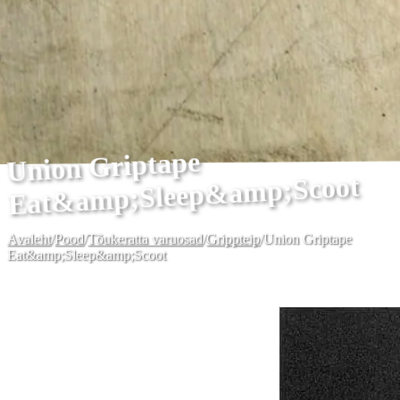
Union Griptape
Eat&amp;Sleep&amp;Scoot
Avaleht
/
Pood
/
Tõukeratta varuosad
/
Grippteip
/
Union Griptape
Eat&amp;Sleep&amp;Scoot