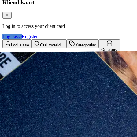
Kliendikaart
Log in to access your client card
Logi sisse
Register
Logi sisse
Otsi tooteid...
Kategooriad
Ostukorv
Kliendikaart