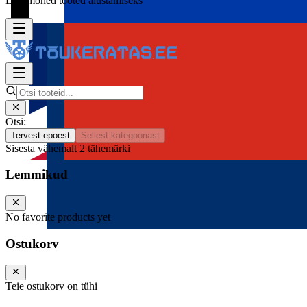
Lisa mõned tooted alustamiseks
Otsi:
Tervest epoest
Sellest kategooriast
Sisesta vähemalt 2 tähemärki
Lemmikud
No favorite products yet
Ostukorv
Teie ostukorv on tühi