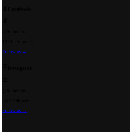
Facebook
@t6ukeratas
12.5K followers
Follow us →
Instagram
@t6ukeratas
8.2K followers
Follow us →