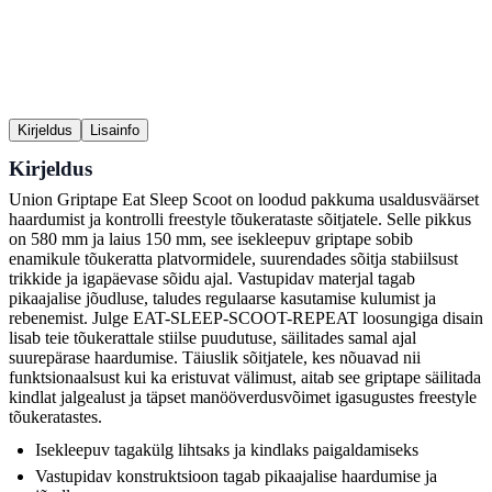
Kirjeldus
Lisainfo
Kirjeldus
Union Griptape Eat Sleep Scoot on loodud pakkuma usaldusväärset
haardumist ja kontrolli freestyle tõukerataste sõitjatele. Selle pikkus
on 580 mm ja laius 150 mm, see isekleepuv griptape sobib
enamikule tõukeratta platvormidele, suurendades sõitja stabiilsust
trikkide ja igapäevase sõidu ajal. Vastupidav materjal tagab
pikaajalise jõudluse, taludes regulaarse kasutamise kulumist ja
rebenemist. Julge EAT-SLEEP-SCOOT-REPEAT loosungiga disain
lisab teie tõukerattale stiilse puudutuse, säilitades samal ajal
suurepärase haardumise. Täiuslik sõitjatele, kes nõuavad nii
funktsionaalsust kui ka eristuvat välimust, aitab see griptape säilitada
kindlat jalgealust ja täpset manööverdusvõimet igasugustes freestyle
tõukeratastes.
Isekleepuv tagakülg lihtsaks ja kindlaks paigaldamiseks
Vastupidav konstruktsioon tagab pikaajalise haardumise ja