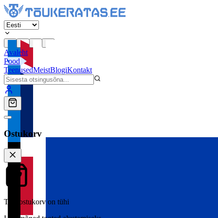
Avaleht
Pood
Teenused
Meist
Blogi
Kontakt
Ostukorv
Teie ostukorv on tühi