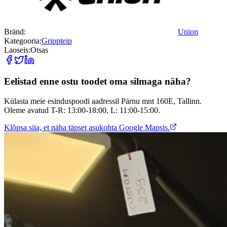
Bränd:
Union
Kategooria:
Grippteip
Laoseis:
Otsas
Eelistad enne ostu toodet oma silmaga näha?
Külasta meie esinduspoodi aadressil Pärnu mnt 160E, Tallinn.
Oleme avatud T-R: 13:00-18:00, L: 11:00-15:00.
Klõpsa siia, et näha täpset asukohta Google Mapsis.