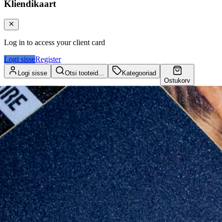
Kliendikaart
Log in to access your client card
Logi sisse
Register
Logi sisse
Otsi tooteid...
Kategooriad
Ostukorv
Kliendikaart