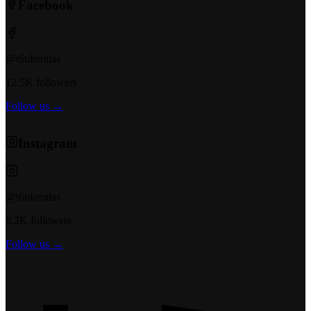
Facebook
@t6ukeratas
12.5K followers
Follow us →
Instagram
@t6ukeratas
8.2K followers
Follow us →