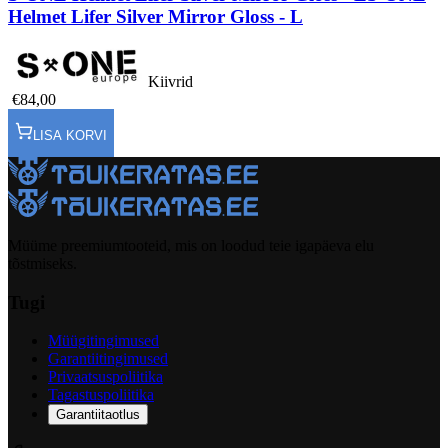
Helmet Lifer Silver Mirror Gloss - L
Kiivrid
€84,00
LISA KORVI
Müüme preemiumtooteid, mis on loodud teie igapäeva elu
tõstmiseks.
Tugi
Müügitingimused
Garantiitingimused
Privaatsuspoliitika
Tagastuspoliitika
Garantiitaotlus