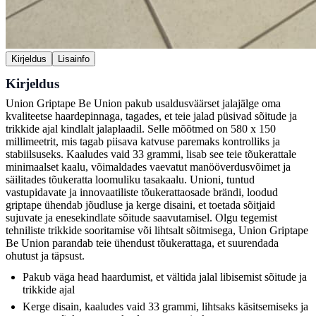
Kirjeldus
Lisainfo
Kirjeldus
Union Griptape Be Union pakub usaldusväärset jalajälge oma
kvaliteetse haardepinnaga, tagades, et teie jalad püsivad sõitude ja
trikkide ajal kindlalt jalaplaadil. Selle mõõtmed on 580 x 150
millimeetrit, mis tagab piisava katvuse paremaks kontrolliks ja
stabiilsuseks. Kaaludes vaid 33 grammi, lisab see teie tõukerattale
minimaalset kaalu, võimaldades vaevatut manööverdusvõimet ja
säilitades tõukeratta loomuliku tasakaalu. Unioni, tuntud
vastupidavate ja innovaatiliste tõukerattaosade brändi, loodud
griptape ühendab jõudluse ja kerge disaini, et toetada sõitjaid
sujuvate ja enesekindlate sõitude saavutamisel. Olgu tegemist
tehniliste trikkide sooritamise või lihtsalt sõitmisega, Union Griptape
Be Union parandab teie ühendust tõukerattaga, et suurendada
ohutust ja täpsust.
Pakub väga head haardumist, et vältida jalal libisemist sõitude ja
trikkide ajal
Kerge disain, kaaludes vaid 33 grammi, lihtsaks käsitsemiseks ja