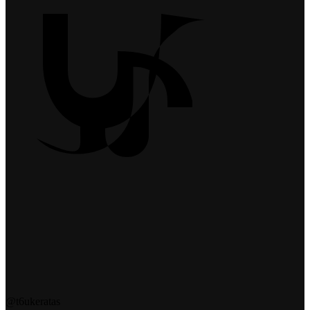
@t6ukeratas