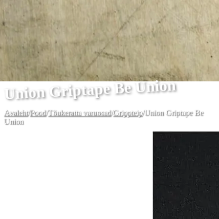
Union Griptape Be Union
Avaleht
/
Pood
/
Tõukeratta varuosad
/
Grippteip
/
Union Griptape Be
Union