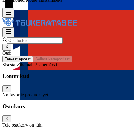
Lisa mõned tooted alustamiseks
Otsi:
Tervest epoest
Sellest kategooriast
Sisesta vähemalt 2 tähemärki
Lemmikud
No favorite products yet
Ostukorv
Teie ostukorv on tühi