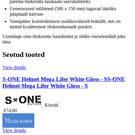
parema tõukeratta tasakaalu saavutamiseks
Generoossed mõõtmed (580 x 150 mm) tagavad täieliku
jalaplaadi katvuse
Vastupidav konstruktsioon usaldusväärselt brändilt, mis on
tuntud kvaliteetsete tõukerattaosade poolest
Uuendage oma tõukeratta haardumist ja sõitke enesekindlalt juba
täna.
Seotud tooted
View details
S-ONE Helmet Mega Lifer White Gloss - S
S-ONE
Helmet Mega Lifer White Gloss - S
Kiivrid
€74,00
LISA KORVI
View details