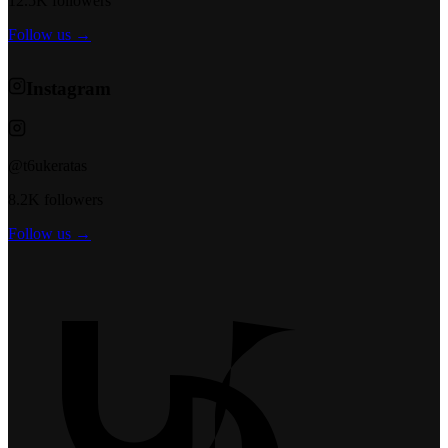
12.5K followers
Follow us →
Instagram
@t6ukeratas
8.2K followers
Follow us →