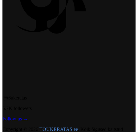
@t6ukeratas
5.7K followers
Follow us →
Copyright © 2026
TÕUKERATAS.ee
. Kõik õigused kaitstud