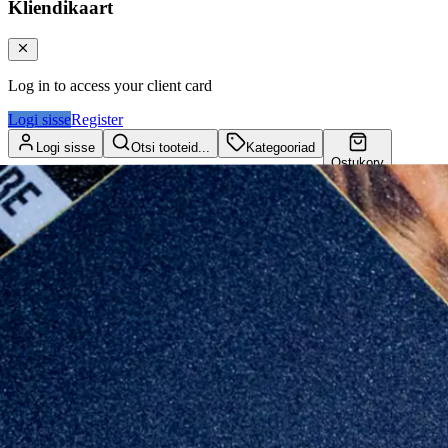
Kliendikaart
Log in to access your client card
Logi sisse
Register
Logi sisse
Otsi tooteid...
Kategooriad
Ostukorv
Kliendikaart