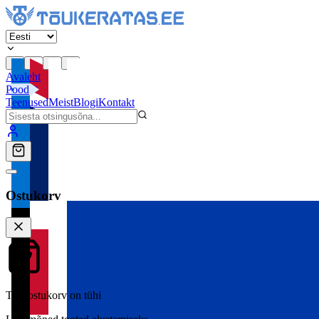
Avaleht
Pood
Teenused
Meist
Blogi
Kontakt
Ostukorv
Teie ostukorv on tühi