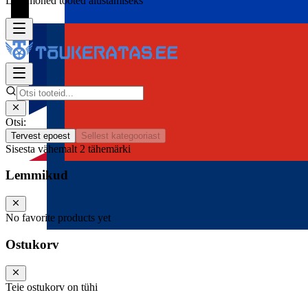
Lisa mõned tooted alustamiseks
Otsi:
Tervest epoest
Sellest kategooriast
Sisesta vähemalt 2 tähemärki
Lemmikud
No favorite products yet
Ostukorv
Teie ostukorv on tühi