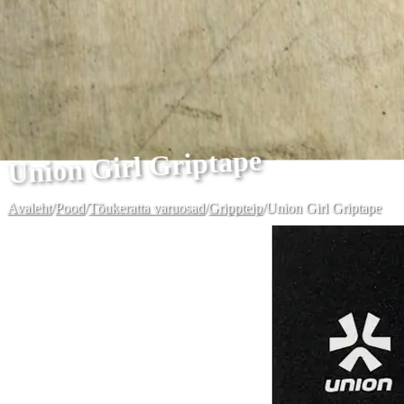
Union Girl Griptape
Avaleht
/
Pood
/
Tõukeratta varuosad
/
Grippteip
/
Union Girl Griptape