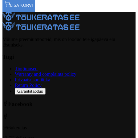
LISA KORVI
Müüme preemiumtooteid, mis on loodud teie igapäeva elu
tõstmiseks.
Tugi
Tingimused
Warranty and complaints policy
Privaatsuspoliitika
Return Policy
Garantiitaotlus
Facebook
@t6ukeratas