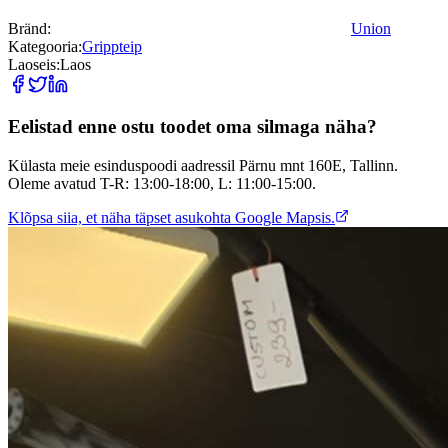
Bränd:
Union
Kategooria:
Grippteip
Laoseis:
Laos
Eelistad enne ostu toodet oma silmaga näha?
Külasta meie esinduspoodi aadressil Pärnu mnt 160E, Tallinn.
Oleme avatud T-R: 13:00-18:00, L: 11:00-15:00.
Klõpsa siia, et näha täpset asukohta Google Mapsis.