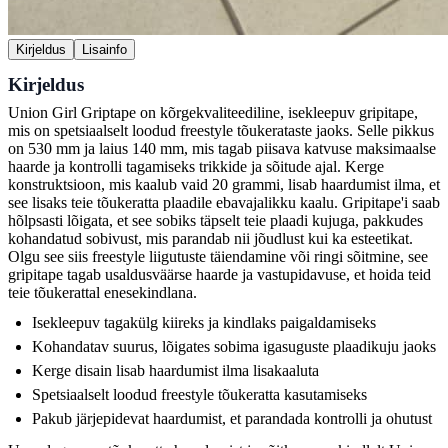
Kirjeldus
Lisainfo
Kirjeldus
Union Girl Griptape on kõrgekvaliteediline, isekleepuv gripitape,
mis on spetsiaalselt loodud freestyle tõukerataste jaoks. Selle pikkus
on 530 mm ja laius 140 mm, mis tagab piisava katvuse maksimaalse
haarde ja kontrolli tagamiseks trikkide ja sõitude ajal. Kerge
konstruktsioon, mis kaalub vaid 20 grammi, lisab haardumist ilma, et
see lisaks teie tõukeratta plaadile ebavajalikku kaalu. Gripitape'i saab
hõlpsasti lõigata, et see sobiks täpselt teie plaadi kujuga, pakkudes
kohandatud sobivust, mis parandab nii jõudlust kui ka esteetikat.
Olgu see siis freestyle liigutuste täiendamine või ringi sõitmine, see
gripitape tagab usaldusväärse haarde ja vastupidavuse, et hoida teid
teie tõukerattal enesekindlana.
Isekleepuv tagakülg kiireks ja kindlaks paigaldamiseks
Kohandatav suurus, lõigates sobima igasuguste plaadikuju jaoks
Kerge disain lisab haardumist ilma lisakaaluta
Spetsiaalselt loodud freestyle tõukeratta kasutamiseks
Pakub järjepidevat haardumist, et parandada kontrolli ja ohutust