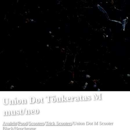
Union Dot Tõukeratas M
must/neo
Avaleht
/
Pood
/
Scooters
/
Trick Scooters
/
Union Dot M Scooter
Black/Neochrome