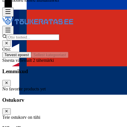
Lisa mõned tooted alustamiseks
Otsi:
Tervest epoest
Sellest kategooriast
Sisesta vähemalt 2 tähemärki
Lemmikud
No favorite products yet
Ostukorv
Teie ostukorv on tühi