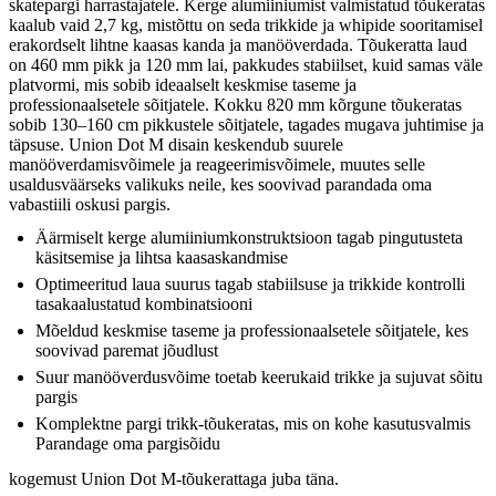
skatepargi harrastajatele. Kerge alumiiniumist valmistatud tõukeratas
kaalub vaid 2,7 kg, mistõttu on seda trikkide ja whipide sooritamisel
erakordselt lihtne kaasas kanda ja manööverdada. Tõukeratta laud
on 460 mm pikk ja 120 mm lai, pakkudes stabiilset, kuid samas väle
platvormi, mis sobib ideaalselt keskmise taseme ja
professionaalsetele sõitjatele. Kokku 820 mm kõrgune tõukeratas
sobib 130–160 cm pikkustele sõitjatele, tagades mugava juhtimise ja
täpsuse. Union Dot M disain keskendub suurele
manööverdamisvõimele ja reageerimisvõimele, muutes selle
usaldusväärseks valikuks neile, kes soovivad parandada oma
vabastiili oskusi pargis.
Äärmiselt kerge alumiiniumkonstruktsioon tagab pingutusteta
käsitsemise ja lihtsa kaasaskandmise
Optimeeritud laua suurus tagab stabiilsuse ja trikkide kontrolli
tasakaalustatud kombinatsiooni
Mõeldud keskmise taseme ja professionaalsetele sõitjatele, kes
soovivad paremat jõudlust
Suur manööverdusvõime toetab keerukaid trikke ja sujuvat sõitu
pargis
Komplektne pargi trikk-tõukeratas, mis on kohe kasutusvalmis
Parandage oma pargisõidu
kogemust Union Dot M-tõukerattaga juba täna.