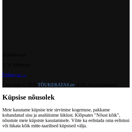
@t6ukeratas
5.7K followers
Follow us →
Copyright ©
2026
TÕUKERATAS.ee
.
Kõik õigused kaitstud
Küpsise nõusolek
Meie kasutame küpsise teie sirvimise kogemuse, pakkame
kohandatud sisu ja analüüsime liiklust. Klõpsates "Nõust kõik",
nõustute meie küpsiste kasutamisele. Võite ka eelistada oma eelistusi
või lükata kõik mitte-taarilised küpsised välja.