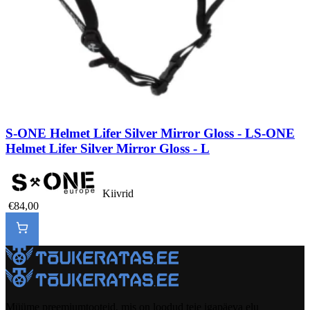
S-ONE Helmet Lifer Silver Mirror Gloss - L
S-ONE
Helmet Lifer Silver Mirror Gloss - L
Kiivrid
€84,00
Müüme preemiumtooteid, mis on loodud teie igapäeva elu