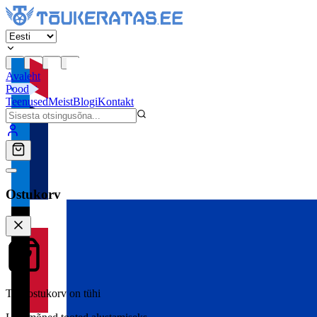
Avaleht
Pood
Teenused
Meist
Blogi
Kontakt
Ostukorv
Teie ostukorv on tühi