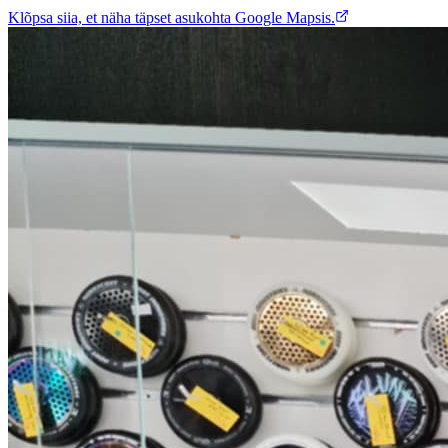
Klõpsa siia, et näha täpset asukohta Google Mapsis.