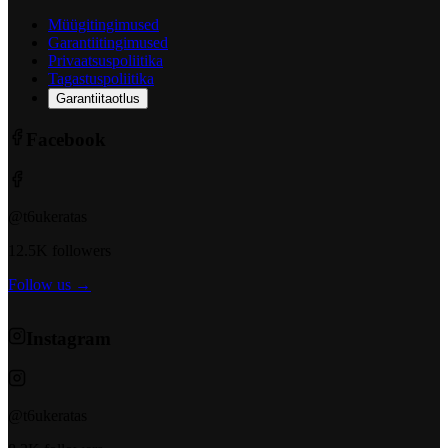
Müügitingimused
Garantiitingimused
Privaatsuspoliitika
Tagastuspoliitika
Garantiitaotlus
Facebook
@t6ukeratas
12.5K followers
Follow us →
Instagram
@t6ukeratas