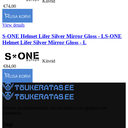
Kiivrid
€74,00
LISA KORVI
View details
S-ONE Helmet Lifer Silver Mirror Gloss - L
S-ONE
Helmet Lifer Silver Mirror Gloss - L
Kiivrid
€84,00
LISA KORVI
Müüme preemiumtooteid, mis on loodud teie igapäeva elu
tõstmiseks.
Tugi