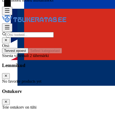
Lisa mõned tooted alustamiseks
Otsi:
Tervest epoest
Sellest kategooriast
Sisesta vähemalt 2 tähemärki
Lemmikud
No favorite products yet
Ostukorv
Teie ostukorv on tühi