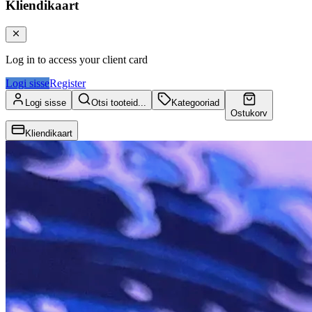
Kliendikaart
Log in to access your client card
Logi sisse
Register
Logi sisse
Otsi tooteid...
Kategooriad
Ostukorv
Kliendikaart