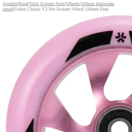
Avaleht
/
Pood
/
Trick Scooter Parts
/
Wheels
/
110mm tõukeratta
rattad
/
Union Classic V2 Pro Scooter Wheel 110mm Pink