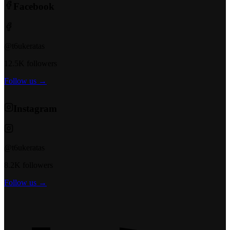
Facebook
@t6ukeratas
12.5K followers
Follow us →
Instagram
@t6ukeratas
8.2K followers
Follow us →