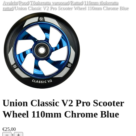
Avaleht
/
Pood
/
Tõukeratta varuosad
/
Rattad
/
110mm tõukeratta
rattad
/
Union Classic V2 Pro Scooter Wheel 110mm Chrome Blue
Union Classic V2 Pro Scooter
Wheel 110mm Chrome Blue
€25,00
1