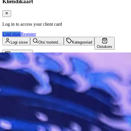
Kliendikaart
Log in to access your client card
Logi sisse
Register
Logi sisse
Otsi tooteid...
Kategooriad
Ostukorv
Kliendikaart