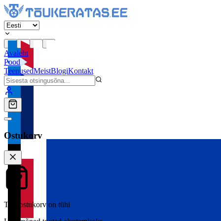
Avaleht
Pood
Teenused
Meist
Blogi
Kontakt
Ostukorv
Teie ostukorv on tühi