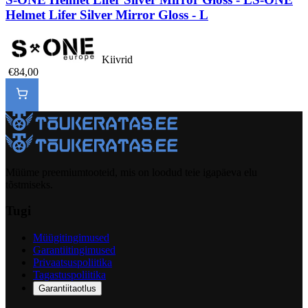
Helmet Lifer Silver Mirror Gloss - L
Kiivrid
€84,00
Müüme preemiumtooteid, mis on loodud teie igapäeva elu
tõstmiseks.
Tugi
Müügitingimused
Garantiitingimused
Privaatsuspoliitika
Tagastuspoliitika
Garantiitaotlus