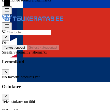
Lisa mõned tooted alustamiseks
Otsi:
Tervest epoest
Sellest kategooriast
Sisesta vähemalt 2 tähemärki
Lemmikud
No favorite products yet
Ostukorv
Teie ostukorv on tühi