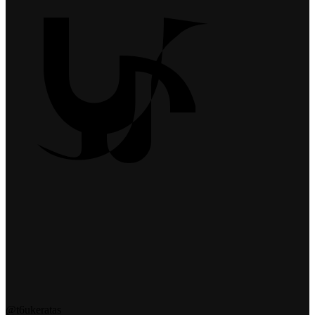
@t6ukeratas