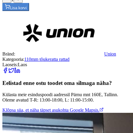
Lisa korvi
Bränd
:
Union
Kategooria
:
110mm tõukeratta rattad
Laoseis
:
Laos
Eelistad enne ostu toodet oma silmaga näha?
Külasta meie esinduspoodi aadressil Pärnu mnt 160E, Tallinn.
Oleme avatud T-R: 13:00-18:00, L: 11:00-15:00.
Klõpsa siia, et näha täpset asukohta Google Mapsis.