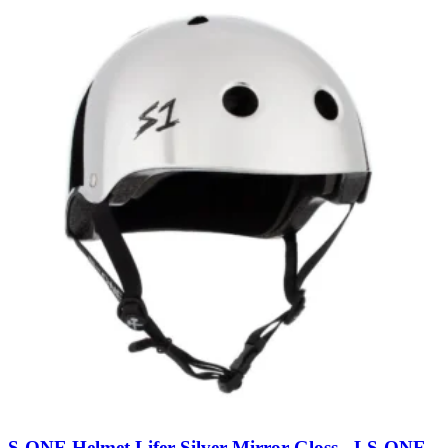
S-ONE Helmet Lifer Silver Mirror Gloss - L
S-ONE