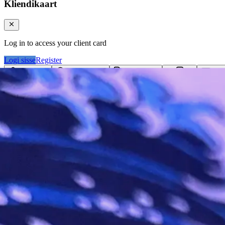
Kliendikaart
Log in to access your client card
Logi sisse
Register
Logi sisse
Otsi tooteid...
Kategooriad
Klie
Ostukorv