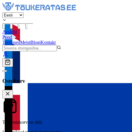
Avaleht
Pood
Teenused
Meist
Blogi
Kontakt
Ostukorv
Teie ostukorv on tühi