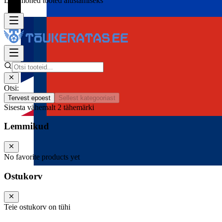
Lisa mõned tooted alustamiseks
Otsi:
Tervest epoest
Sellest kategooriast
Sisesta vähemalt 2 tähemärki
Lemmikud
No favorite products yet
Ostukorv
Teie ostukorv on tühi