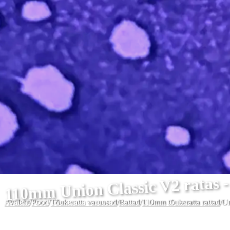
110mm Union Classic V2 ratas -
Avaleht
/
Pood
/
Tõukeratta varuosad
/
Rattad
/
110mm tõukeratta rattad
/
Un