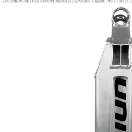
Avaleht
/
Pood
/
Trick Scooter Parts
/
Decks
/
Union Classic Pro Scooter D