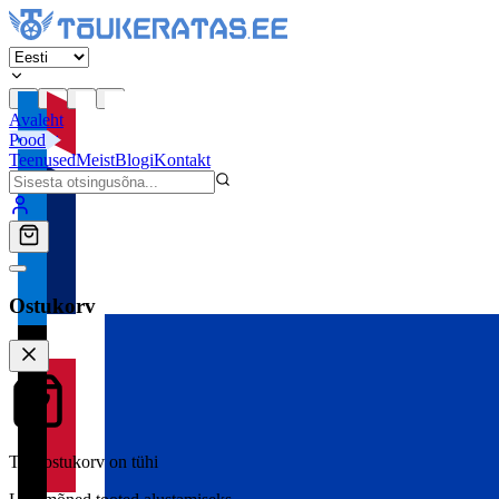
Avaleht
Pood
Teenused
Meist
Blogi
Kontakt
Ostukorv
Teie ostukorv on tühi