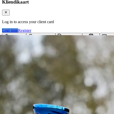
Kliendikaart
Log in to access your client card
Logi sisse
Register
Logi sisse
Otsi tooteid...
Kategooriad
Klie
Ostukorv