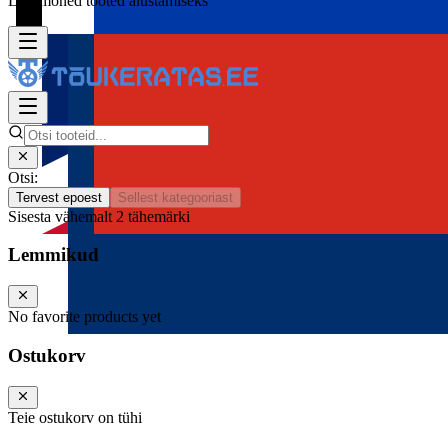
Lisa mõned tooted alustamiseks
Otsi:
Tervest epoest
Sellest kategooriast
Sisesta vähemalt 2 tähemärki
Lemmikud
No favorite products yet
Ostukorv
Teie ostukorv on tühi