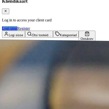
Kliendikaart
Log in to access your client card
Logi sisse
Register
Logi sisse
Otsi tooteid...
Kategooriad
Ostukorv
Kliendikaart