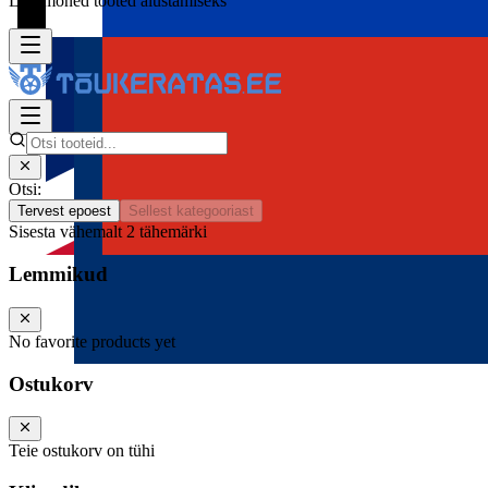
Lisa mõned tooted alustamiseks
Otsi:
Tervest epoest
Sellest kategooriast
Sisesta vähemalt 2 tähemärki
Lemmikud
No favorite products yet
Ostukorv
Teie ostukorv on tühi