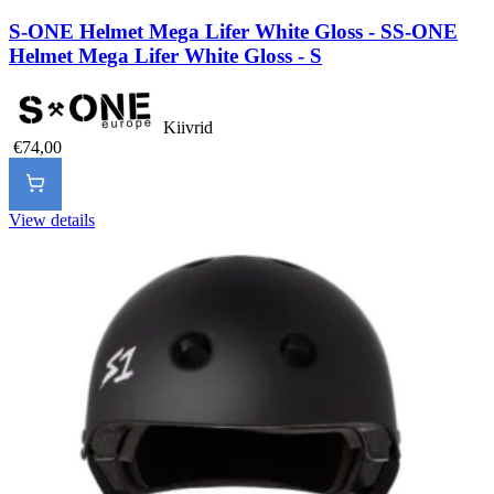
S-ONE Helmet Mega Lifer White Gloss - S
S-ONE
Helmet Mega Lifer White Gloss - S
Kiivrid
€74,00
View details