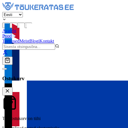
Avaleht
Pood
Teenused
Meist
Blogi
Kontakt
Ostukorv
Teie ostukorv on tühi