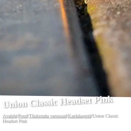
Union Classic Headset Pink
Avaleht
/
Pood
/
Tõukeratta varuosad
/
Kaelalaagrid
/
Union Classic
Headset Pink