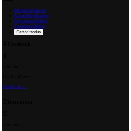
Müügitingimused
Garantiitingimused
Privaatsuspoliitika
Tagastuspoliitika
Garantiitaotlus
Facebook
@t6ukeratas
12.5K followers
Follow us →
Instagram
@t6ukeratas