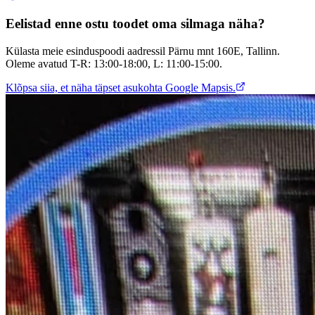
Eelistad enne ostu toodet oma silmaga näha?
Külasta meie esinduspoodi aadressil Pärnu mnt 160E, Tallinn.
Oleme avatud T-R: 13:00-18:00, L: 11:00-15:00.
Klõpsa siia, et näha täpset asukohta Google Mapsis.