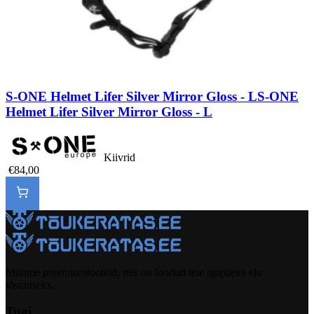
S-ONE Helmet Lifer Silver Mirror Gloss - L
S-ONE
Helmet Lifer Silver Mirror Gloss - L
Kiivrid
€84,00
Müüme preemiumtooteid, mis on loodud teie igapäeva elu
tõstmiseks.
Tugi