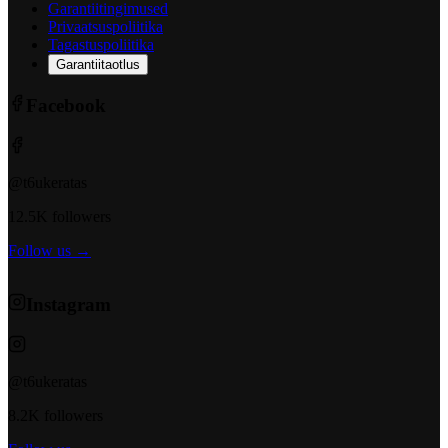
Garantiitingimused
Privaatsuspoliitika
Tagastuspoliitika
Garantiitaotlus
Facebook
@t6ukeratas
12.5K followers
Follow us →
Instagram
@t6ukeratas
8.2K followers