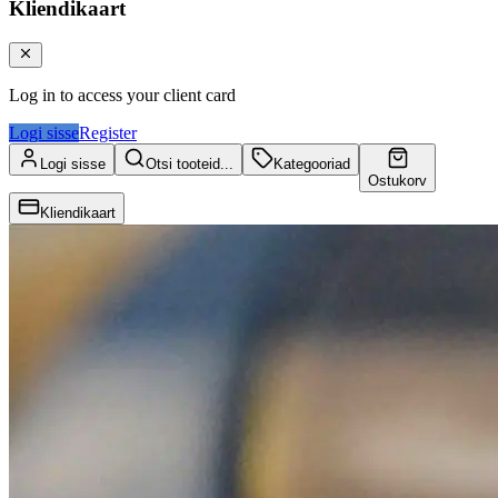
Kliendikaart
Log in to access your client card
Logi sisse
Register
Logi sisse
Otsi tooteid...
Kategooriad
Ostukorv
Kliendikaart