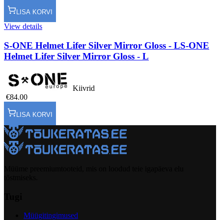
LISA KORVI
View details
S-ONE Helmet Lifer Silver Mirror Gloss - L
S-ONE
Helmet Lifer Silver Mirror Gloss - L
Kiivrid
€84.00
LISA KORVI
Müüme preemiumtooteid, mis on loodud teie igapäeva elu
tõstmiseks.
Tugi
Müügitingimused