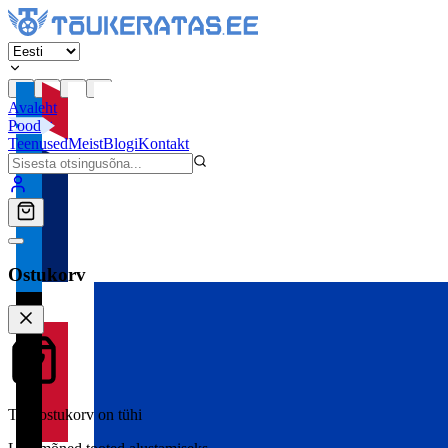
Avaleht
Pood
Teenused
Meist
Blogi
Kontakt
Ostukorv
Teie ostukorv on tühi