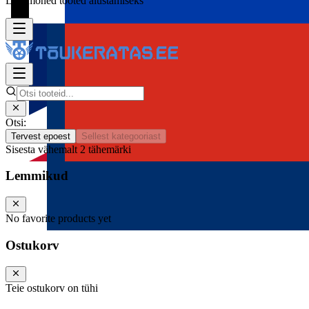
Lisa mõned tooted alustamiseks
Otsi:
Tervest epoest
Sellest kategooriast
Sisesta vähemalt 2 tähemärki
Lemmikud
No favorite products yet
Ostukorv
Teie ostukorv on tühi