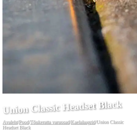
Union Classic Headset Black
Avaleht
/
Pood
/
Tõukeratta varuosad
/
Kaelalaagrid
/
Union Classic
Headset Black