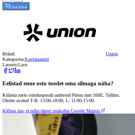
Lisa korvi
Bränd:
Union
Kategooria:
Kaelalaagrid
Laoseis:
Laos
Eelistad enne ostu toodet oma silmaga näha?
Külasta meie esinduspoodi aadressil Pärnu mnt 160E, Tallinn.
Oleme avatud T-R: 13:00-18:00, L: 11:00-15:00.
Klõpsa siia, et näha täpset asukohta Google Mapsis.