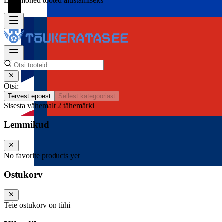
Lisa mõned tooted alustamiseks
Otsi:
Tervest epoest
Sellest kategooriast
Sisesta vähemalt 2 tähemärki
Lemmikud
No favorite products yet
Ostukorv
Teie ostukorv on tühi