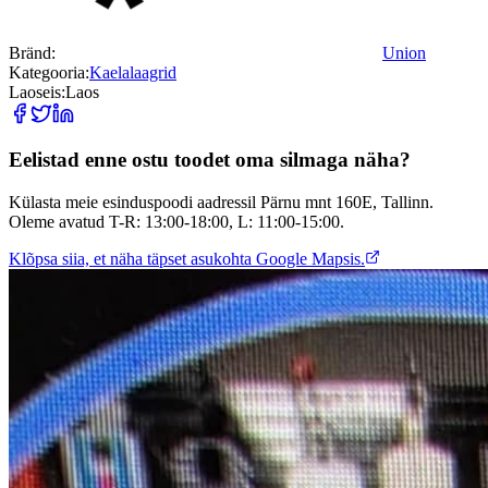
Bränd
:
Union
Kategooria
:
Kaelalaagrid
Laoseis
:
Laos
Eelistad enne ostu toodet oma silmaga näha?
Külasta meie esinduspoodi aadressil Pärnu mnt 160E, Tallinn.
Oleme avatud T-R: 13:00-18:00, L: 11:00-15:00.
Klõpsa siia, et näha täpset asukohta Google Mapsis.