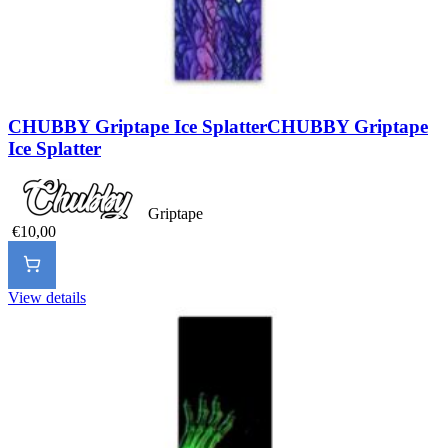
CHUBBY Griptape Ice Splatter
CHUBBY Griptape
Ice Splatter
Griptape
€10,00
View details