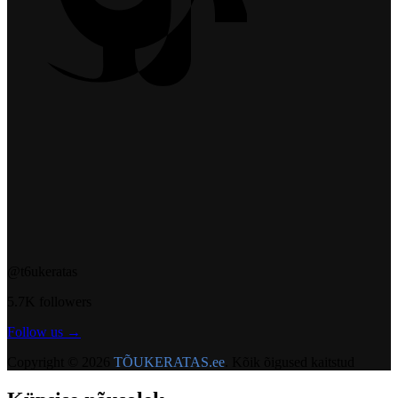
@t6ukeratas
5.7K followers
Follow us →
Copyright ©
2026
TÕUKERATAS.ee
.
Kõik õigused kaitstud