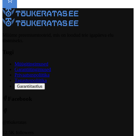
Müüme preemiumtooteid, mis on loodud teie igapäeva elu
tõstmiseks.
Tugi
Müügitingimused
Garantiitingimused
Privaatsuspoliitika
Tagastuspoliitika
Garantiitaotlus
Facebook
@t6ukeratas
12.5K followers