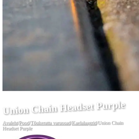
Union Chain Headset Purple
Avaleht
/
Pood
/
Tõukeratta varuosad
/
Kaelalaagrid
/
Union Chain
Headset Purple