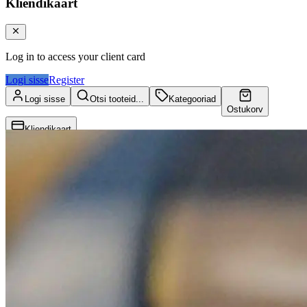
Kliendikaart
Log in to access your client card
Logi sisse
Register
Logi sisse
Otsi tooteid...
Kategooriad
Ostukorv
Kliendikaart