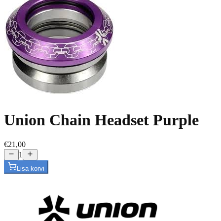
Union Chain Headset Purple
€21,00
1
Lisa korvi