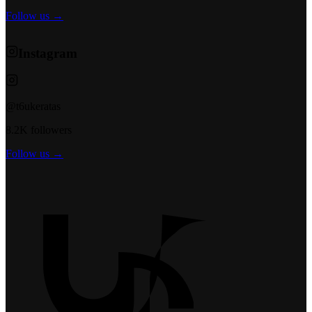
Follow us →
Instagram
@t6ukeratas
8.2K followers
Follow us →