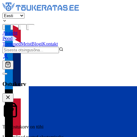
Avaleht
Pood
Teenused
Meist
Blogi
Kontakt
Ostukorv
Teie ostukorv on tühi