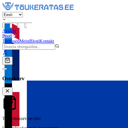
Avaleht
Pood
Teenused
Meist
Blogi
Kontakt
Ostukorv
Teie ostukorv on tühi