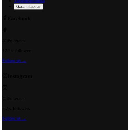
Tagastuspoliitika
Garantiitaotlus
Facebook
@t6ukeratas
12.5K followers
Follow us →
Instagram
@t6ukeratas
8.2K followers
Follow us →