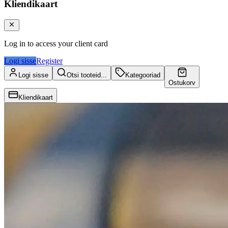
Kliendikaart
Log in to access your client card
Logi sisse
Register
Logi sisse
Otsi tooteid...
Kategooriad
Ostukorv
Kliendikaart