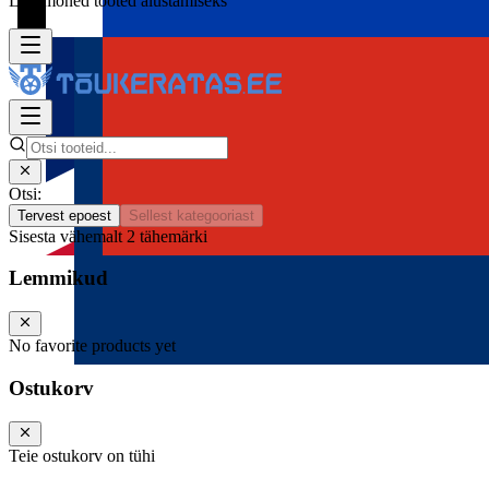
Lisa mõned tooted alustamiseks
Otsi:
Tervest epoest
Sellest kategooriast
Sisesta vähemalt 2 tähemärki
Lemmikud
No favorite products yet
Ostukorv
Teie ostukorv on tühi