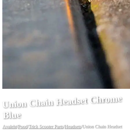
Union Chain Headset Chrome
Blue
Avaleht
/
Pood
/
Trick Scooter Parts
/
Headsets
/
Union Chain Headset