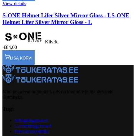
View details
S-ONE Helmet Lifer Silver Mirror Gloss - L
S-ONE
Helmet Lifer Silver Mirror Gloss - L
Kiivrid
€84,00
LISA KORVI
Müüme preemiumtooteid, mis on loodud teie igapäeva elu
tõstmiseks.
Tugi
Müügitingimused
Garantiitingimused
Privaatsuspoliitika