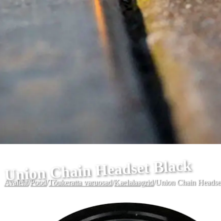
Union Chain Headset Black
Avaleht
/
Pood
/
Tõukeratta varuosad
/
Kaelalaagrid
/
Union Chain Headse