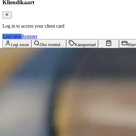
Kliendikaart
Log in to access your client card
Logi sisse
Register
Logi sisse
Otsi tooteid...
Kategooriad
Klie
Ostukorv