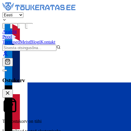
Avaleht
Pood
Teenused
Meist
Blogi
Kontakt
Ostukorv
Teie ostukorv on tühi