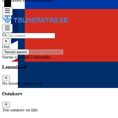
Lisa mõned tooted alustamiseks
Otsi:
Tervest epoest
Sellest kategooriast
Sisesta vähemalt 2 tähemärki
Lemmikud
No favorite products yet
Ostukorv
Teie ostukorv on tühi