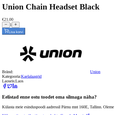
Union Chain Headset Black
€21.00
1
Lisa korvi
Bränd:
Union
Kategooria:
Kaelalaagrid
Laoseis:
Laos
Eelistad enne ostu toodet oma silmaga näha?
Külasta meie esinduspoodi aadressil Pärnu mnt 160E, Tallinn. Oleme 