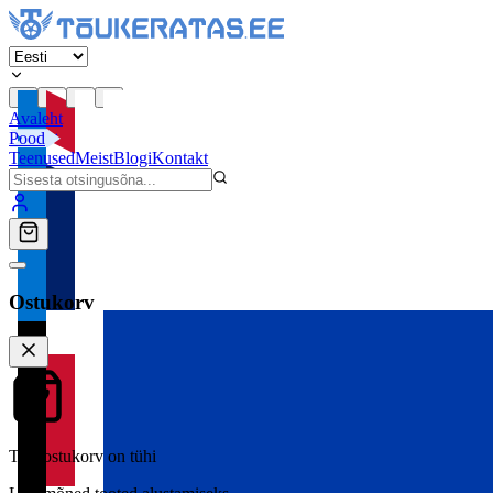
Avaleht
Pood
Teenused
Meist
Blogi
Kontakt
Ostukorv
Teie ostukorv on tühi