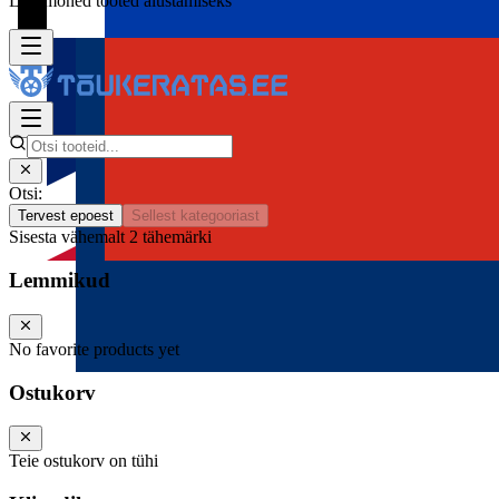
Lisa mõned tooted alustamiseks
Otsi:
Tervest epoest
Sellest kategooriast
Sisesta vähemalt 2 tähemärki
Lemmikud
No favorite products yet
Ostukorv
Teie ostukorv on tühi