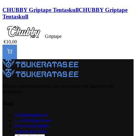
CHUBBY Griptape Tentaskull
CHUBBY Griptape
Tentaskull
Griptape
€10,00
Müüme preemiumtooteid, mis on loodud teie igapäeva elu
tõstmiseks.
Tugi
Müügitingimused
Garantiitingimused
Privaatsuspoliitika
Tagastuspoliitika