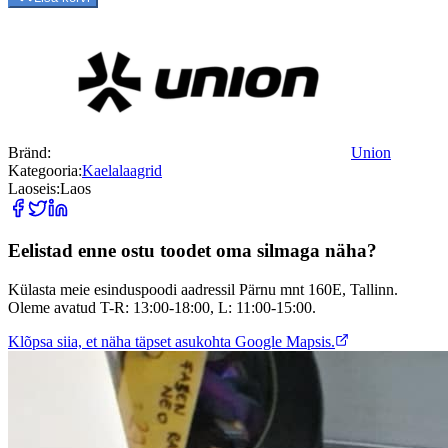
Bränd
:
Union
Kategooria
:
Kaelalaagrid
Laoseis
:
Laos
Eelistad enne ostu toodet oma silmaga näha?
Külasta meie esinduspoodi aadressil Pärnu mnt 160E, Tallinn.
Oleme avatud T-R: 13:00-18:00, L: 11:00-15:00.
Klõpsa siia, et näha täpset asukohta Google Mapsis.