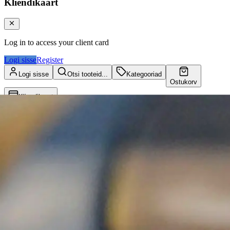
Kliendikaart
Log in to access your client card
Logi sisse
Register
Logi sisse
Otsi tooteid...
Kategooriad
Ostukorv
Kliendikaart