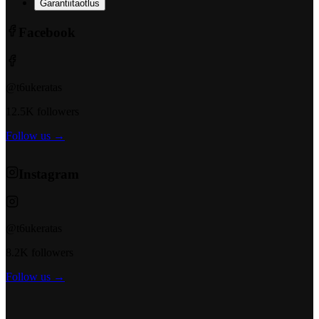
Garantiitaotlus
Facebook
@t6ukeratas
12.5K followers
Follow us →
Instagram
@t6ukeratas
8.2K followers
Follow us →