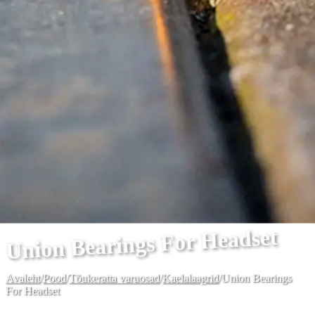
Union Bearings For Headset
Avaleht
/
Pood
/
Tõukeratta varuosad
/
Kaelalaagrid
/
Union Bearings
For Headset