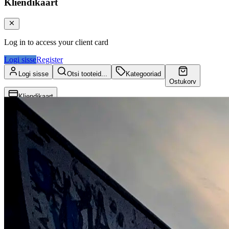
Kliendikaart
Log in to access your client card
Logi sisse
Register
Logi sisse
Otsi tooteid...
Kategooriad
Ostukorv
Kliendikaart