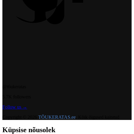
@t6ukeratas
5.7K followers
Follow us →
Copyright ©
2026
TÕUKERATAS.ee
.
Kõik õigused kaitstud
Küpsise nõusolek