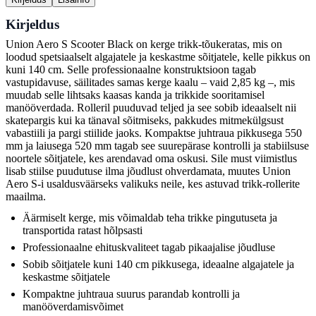
Kirjeldus
Union Aero S Scooter Black on kerge trikk-tõukeratas, mis on
loodud spetsiaalselt algajatele ja keskastme sõitjatele, kelle pikkus on
kuni 140 cm. Selle professionaalne konstruktsioon tagab
vastupidavuse, säilitades samas kerge kaalu – vaid 2,85 kg –, mis
muudab selle lihtsaks kaasas kanda ja trikkide sooritamisel
manööverdada. Rolleril puuduvad teljed ja see sobib ideaalselt nii
skatepargis kui ka tänaval sõitmiseks, pakkudes mitmekülgsust
vabastiili ja pargi stiilide jaoks. Kompaktse juhtraua pikkusega 550
mm ja laiusega 520 mm tagab see suurepärase kontrolli ja stabiilsuse
noortele sõitjatele, kes arendavad oma oskusi. Sile must viimistlus
lisab stiilse puudutuse ilma jõudlust ohverdamata, muutes Union
Aero S-i usaldusväärseks valikuks neile, kes astuvad trikk-rollerite
maailma.
Äärmiselt kerge, mis võimaldab teha trikke pingutuseta ja
transportida ratast hõlpsasti
Professionaalne ehituskvaliteet tagab pikaajalise jõudluse
Sobib sõitjatele kuni 140 cm pikkusega, ideaalne algajatele ja
keskastme sõitjatele
Kompaktne juhtraua suurus parandab kontrolli ja
manööverdamisvõimet