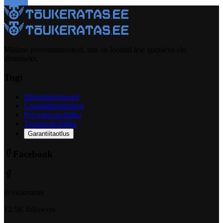
Müüme preemiumtooteid, mis on loodud teie igapäeva elu
tõstmiseks.
Tugi
Müügitingimused
Garantiitingimused
Privaatsuspoliitika
Tagastuspoliitika
Garantiitaotlus
Facebook
@t6ukeratas
12.5K followers