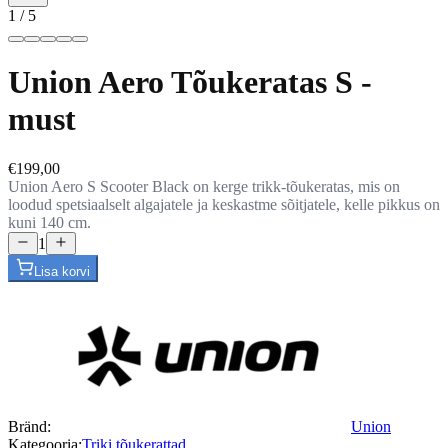
1
/
5
Union Aero Tõukeratas S -
must
€199,00
Union Aero S Scooter Black on kerge trikk-tõukeratas, mis on
loodud spetsiaalselt algajatele ja keskastme sõitjatele, kelle pikkus on
kuni 140 cm.
1
Lisa korvi
Bränd
:
Union
Kategooria
:
Triki tõukerattad