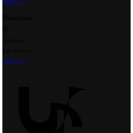
Follow us →
Instagram
@t6ukeratas
8.2K followers
Follow us →