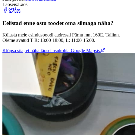
Laoseis
:
Laos
Eelistad enne ostu toodet oma silmaga näha?
Külasta meie esinduspoodi aadressil Pärnu mnt 160E, Tallinn.
Oleme avatud T-R: 13:00-18:00, L: 11:00-15:00.
Klõpsa siia, et näha täpset asukohta Google Mapsis.