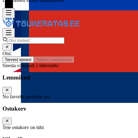
Lisa mõned tooted alustamiseks
Otsi:
Tervest epoest
Sellest kategooriast
Sisesta vähemalt 2 tähemärki
Lemmikud
No favorite products yet
Ostukorv
Teie ostukorv on tühi