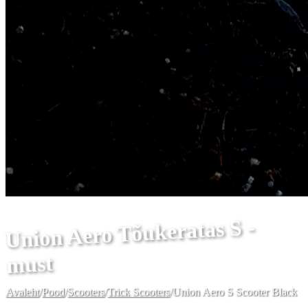
Union Aero Tõukeratas S -
must
Avaleht
/
Pood
/
Scooters
/
Trick Scooters
/
Union Aero S Scooter Black