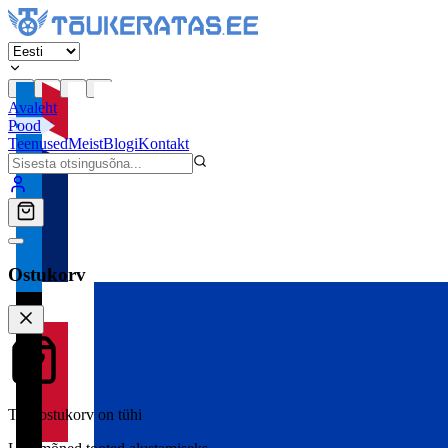
Avaleht
Pood
Teenused
Meist
Blogi
Kontakt
Ostukorv
Teie ostukorv on tühi