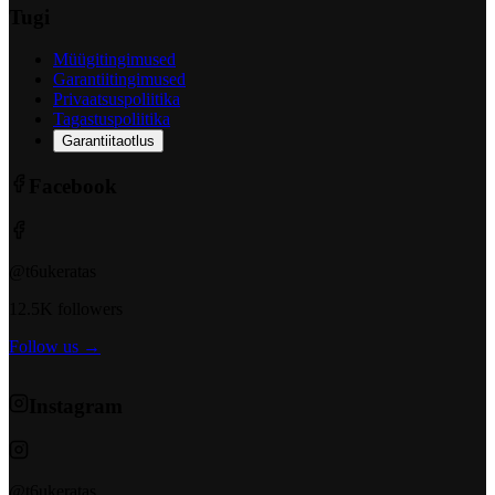
Tugi
Müügitingimused
Garantiitingimused
Privaatsuspoliitika
Tagastuspoliitika
Garantiitaotlus
Facebook
@t6ukeratas
12.5K followers
Follow us →
Instagram
@t6ukeratas