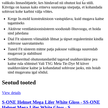
valikuks linnasõitjatele, kes hindavad nii ohutust kui ka stiili.
Kiivriga on kaasas kaks erineva suurusega sisepatja, et kohandada
sobivust kohe karbist välja võttes.
Kerge In-mold konstruktsioon vastupidava, kuid mugava kaitse
tagamiseks
Aktiivne ventilatsioonisüsteem soodustab õhuvoogu, et hoida
sind jahedana
Dial Fit süsteem võimaldab lihtsat ja täpset reguleerimist kindla
sobivuse saavutamiseks
Tuned Fit süsteem mitme patja paksuse valikuga suurendab
mugavust ja stabiilsust
Sertifitseeritud ohutusstandardid tagavad usaldusväärse pea
kaitse rula sõitmisel Vali TSG Meta Tie-Dye M kiiver
usaldusväärse kaitse ja kohandatud sobivuse jaoks, mis hoiab
sind mugavana igal sõidul.
Seotud tooted
View details
S-ONE Helmet Mega Lifer White Gloss - S
S-ONE
Helmet Mega Lifer White Gloss - S