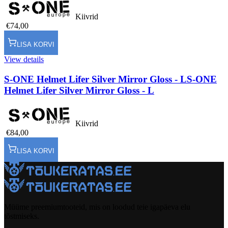
Kiivrid
€74,00
LISA KORVI
View details
S-ONE Helmet Lifer Silver Mirror Gloss - L
S-ONE
Helmet Lifer Silver Mirror Gloss - L
Kiivrid
€84,00
LISA KORVI
Müüme preemiumtooteid, mis on loodud teie igapäeva elu
tõstmiseks.