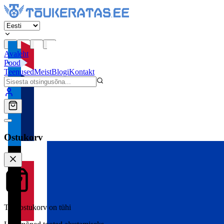
Avaleht
Pood
Teenused
Meist
Blogi
Kontakt
Ostukorv
Teie ostukorv on tühi