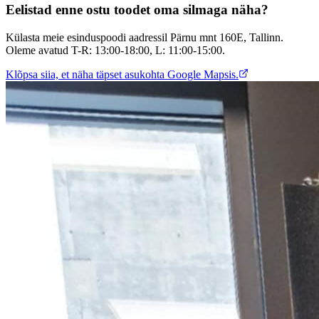
Eelistad enne ostu toodet oma silmaga näha?
Külasta meie esinduspoodi aadressil Pärnu mnt 160E, Tallinn.
Oleme avatud T-R: 13:00-18:00, L: 11:00-15:00.
Klõpsa siia, et näha täpset asukohta Google Mapsis.