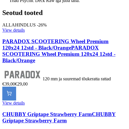
Triad Psychic Deck Raw'iga juba täna.
Seotud tooted
ALLAHINDLUS -26%
View details
PARADOX SCOOTERING Wheel Premium
120x24 12std - Black/Orange
PARADOX
SCOOTERING Wheel Premium 120x24 12std -
Black/Orange
120 mm ja suuremad tõukeratta rattad
€39,00
€29,00
View details
CHUBBY Griptape Strawberry Farm
CHUBBY
Griptape Strawberry Farm