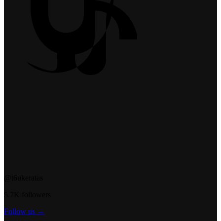
@t6ukeratas
5.7K followers
Follow us →