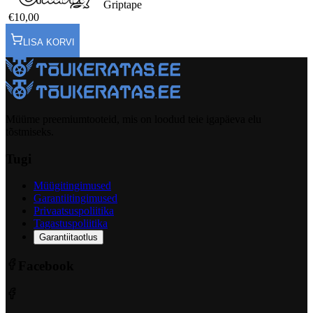
Griptape
€10,00
LISA KORVI
Müüme preemiumtooteid, mis on loodud teie igapäeva elu
tõstmiseks.
Tugi
Müügitingimused
Garantiitingimused
Privaatsuspoliitika
Tagastuspoliitika
Garantiitaotlus
Facebook