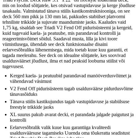
mis on loodud sõitjatele, kes otsivad vastupidavuse ja kerge jõudluse
tasakaalu. Valmistatud tänava stiilis kastikonstruktsiooniga, on see
deck 560 mm pikk ja 130 mm lai, pakkudes stabiilset platvormi
tehniliste trikkide ja sujuvate maandumiste jaoks. Kaaludes vaid
1,75 kg, sisaldab see Triadi V2 Fend Off pidurisüsteemi ja kergeid,
kuid tugevaid kaela- ja peatuube, mis parandavad kontrolli ja
reageerimisvõimet sõidul. Saadaval musta, lilla ja kivi toore
viimistlusega, ühendab see deck funktsionaalse disaini
eelarvesõbraliku lähenemisega, mida toetab kuue kuu garantii, et
tagada meelerahu. See deck on ideaalne sõitjatele, kes soovivad
usaldusväärset jõudlust, ilma et nad peaksid loobuma stiilist või
tugevusest.
Kerged kaela- ja peatuubid parandavad manööverdusvõimet ja
vähendavad väsimust
V2 Fend Off pidurisüsteem tagab usaldusväärse pidurdusvõime
tänavasõiduks
Tänava stiilis kastikujundus tagab vastupidavuse ja stabiilsuse
freestyle trikkide jaoks
XL suurus pakub avarat decki, et parandada jalgade paigutust ja
kontrolli
Eelarvesõbralik valik kuue kuu garantiiga kvaliteedi
usaldusväärsuse tagamiseks Uuenda oma tõukeratta seadistust