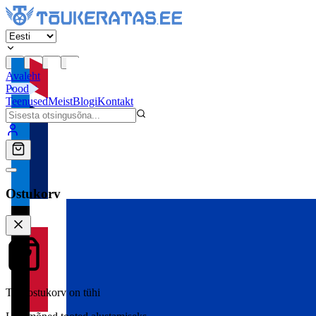
Avaleht
Pood
Teenused
Meist
Blogi
Kontakt
Ostukorv
Teie ostukorv on tühi