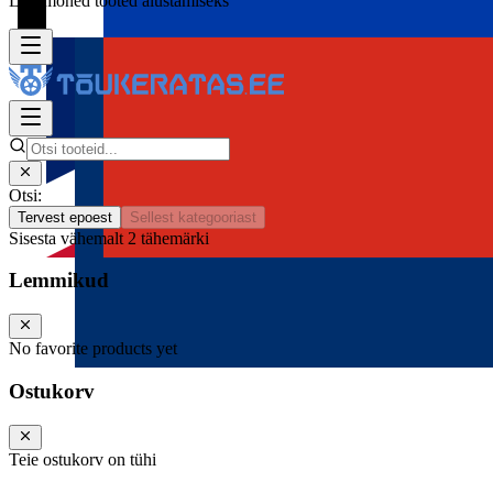
Lisa mõned tooted alustamiseks
Otsi:
Tervest epoest
Sellest kategooriast
Sisesta vähemalt 2 tähemärki
Lemmikud
No favorite products yet
Ostukorv
Teie ostukorv on tühi