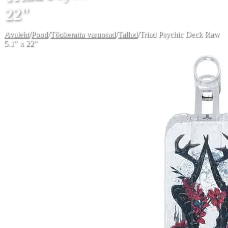
22"
Avaleht
/
Pood
/
Tõukeratta varuosad
/
Tallad
/
Triad Psychic Deck Raw
5.1" x 22"