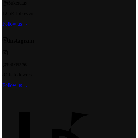
@t6ukeratas
12.5K followers
Follow us →
Instagram
@t6ukeratas
8.2K followers
Follow us →