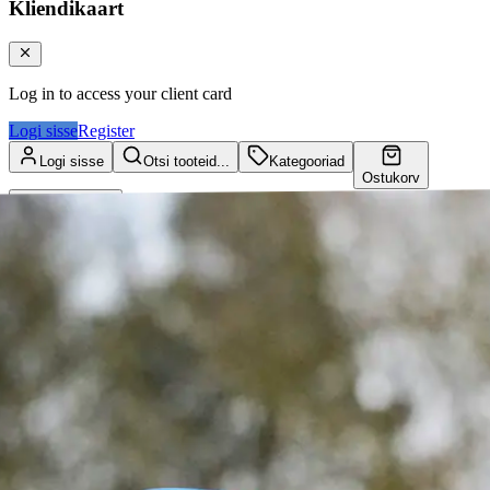
Kliendikaart
Log in to access your client card
Logi sisse
Register
Logi sisse
Otsi tooteid...
Kategooriad
Ostukorv
Kliendikaart