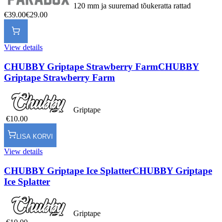
120 mm ja suuremad tõukeratta rattad
€39.00
€29.00
View details
CHUBBY Griptape Strawberry Farm
CHUBBY
Griptape Strawberry Farm
Griptape
€10.00
LISA KORVI
View details
CHUBBY Griptape Ice Splatter
CHUBBY Griptape
Ice Splatter
Griptape