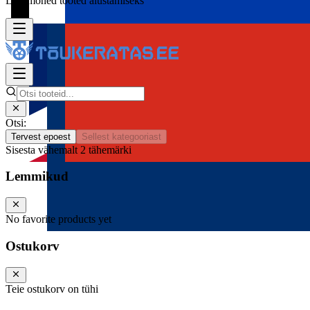
Lisa mõned tooted alustamiseks
Otsi:
Tervest epoest
Sellest kategooriast
Sisesta vähemalt 2 tähemärki
Lemmikud
No favorite products yet
Ostukorv
Teie ostukorv on tühi