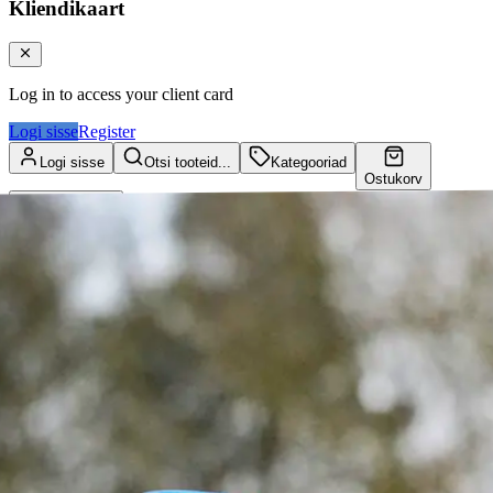
Kliendikaart
Log in to access your client card
Logi sisse
Register
Logi sisse
Otsi tooteid...
Kategooriad
Ostukorv
Kliendikaart