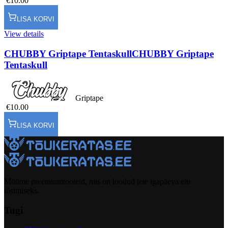
€10.00
LISA KORVI
View details
CHUBBY Griptape Tentaskull
CHUBBY Griptape
Tentaskull
Griptape
€10.00
LISA KORVI
Müüme preemiumtooteid, mis on loodud teie igapäeva elu
tõstmiseks.
Tugi