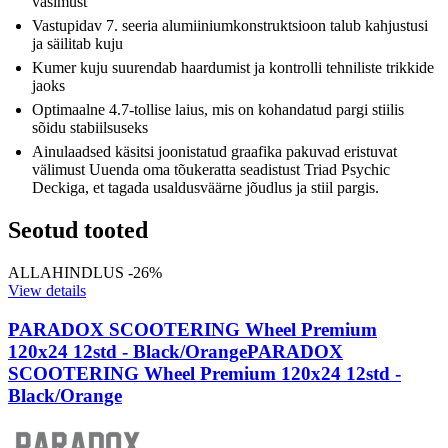
väsimust
Vastupidav 7. seeria alumiiniumkonstruktsioon talub kahjustusi
ja säilitab kuju
Kumer kuju suurendab haardumist ja kontrolli tehniliste trikkide
jaoks
Optimaalne 4.7-tollise laius, mis on kohandatud pargi stiilis
sõidu stabiilsuseks
Ainulaadsed käsitsi joonistatud graafika pakuvad eristuvat
välimust Uuenda oma tõukeratta seadistust Triad Psychic
Deckiga, et tagada usaldusväärne jõudlus ja stiil pargis.
Seotud tooted
ALLAHINDLUS -26%
View details
PARADOX SCOOTERING Wheel Premium
120x24 12std - Black/Orange
PARADOX
SCOOTERING Wheel Premium 120x24 12std -
Black/Orange