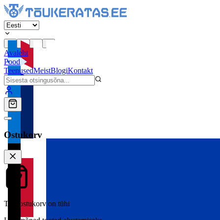
Avaleht
Pood
Teenused
Meist
Blogi
Kontakt
Ostukorv
Teie ostukorv on tühi