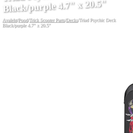
Black/purple 4.7" x 20.5"
Avaleht
/
Pood
/
Trick Scooter Parts
/
Decks
/
Triad Psychic Deck
Black/purple 4.7" x 20.5"