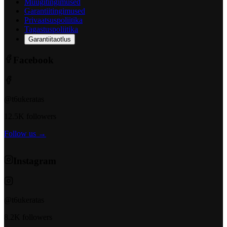
Müügitingimused
Garantiitingimused
Privaatsuspoliitika
Tagastuspoliitika
Garantiitaotlus
Facebook
@t6ukeratas
12.5K followers
Follow us →
Instagram
@t6ukeratas
8.2K followers