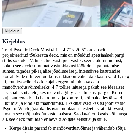
Kirjeldus
Kirjeldus
Triad Psychic Deck Musta/Lilla 4.7" x 20.5" on täpselt
projekteeritud tõukeratta deck, mis on mõeldud spetsiaalselt pargi
stiilis sõiduks. Valmistatud vastupidavast 7. seeria alumiiniumist,
pakub see deck suuremat vastupidavust löökide ja painutamise
suhtes, tagades pikaajalise jõudluse isegi intensiivse kasutamise
korral. Selle rafineeritud konstruktsioon vähendab kaalu vaid 1,5 kg-
ni, muutes selle trikkide ajal kergemini juhitavaks ja
manööverdusvõimeliseks. 4.7-tollise laiusega pakub see ideaalset
tasakaalu sõitjatele, kes otsivad agility ja stabiilsust pargis. Kumer
kuju suurendab jala haardumist ja kontrolli, võimaldades täpseid
liikumisi ja kindlaid maandumisi. Eksklusiivsed käsitsi joonistatud
Psychic Witch graafika lisavad ainulaadset esteetilist atraktiivsust,
ilma et see mõjutaks funktsionaalsust. Saadaval on kastis või nurga
all, see deck rahuldab erinevaid sõitjate eelistusi ja stiile.
Kerge disain parandab manööverdusvõimet ja vähendab sõitja