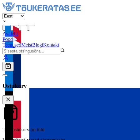
Avaleht
Pood
Teenused
Meist
Blogi
Kontakt
Ostukorv
Teie ostukorv on tühi