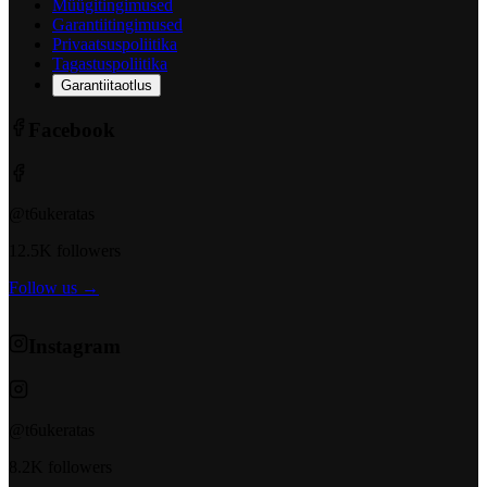
Müügitingimused
Garantiitingimused
Privaatsuspoliitika
Tagastuspoliitika
Garantiitaotlus
Facebook
@t6ukeratas
12.5K followers
Follow us →
Instagram
@t6ukeratas
8.2K followers