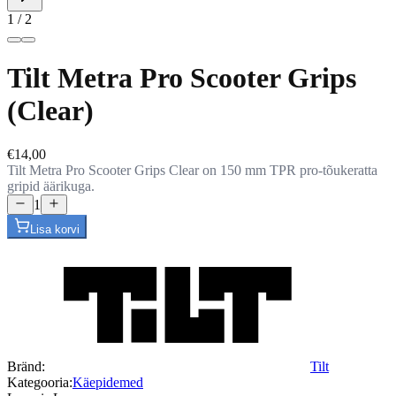
1 / 2
Tilt Metra Pro Scooter Grips
(Clear)
€14,00
Tilt Metra Pro Scooter Grips Clear on 150 mm TPR pro-tõukeratta
gripid äärikuga.
1
Lisa korvi
Bränd:
Tilt
Kategooria:
Käepidemed