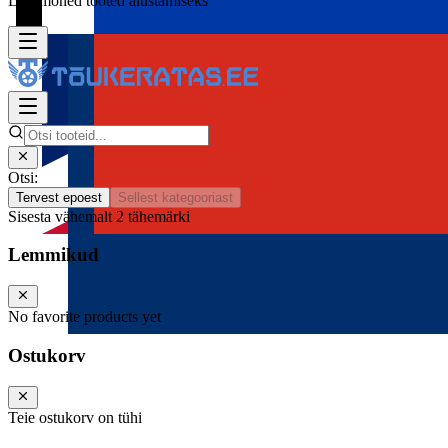
Lisa mõned tooted alustamiseks
Otsi:
Tervest epoest
Sellest kategooriast
Sisesta vähemalt 2 tähemärki
Lemmikud
No favorite products yet
Ostukorv
Teie ostukorv on tühi