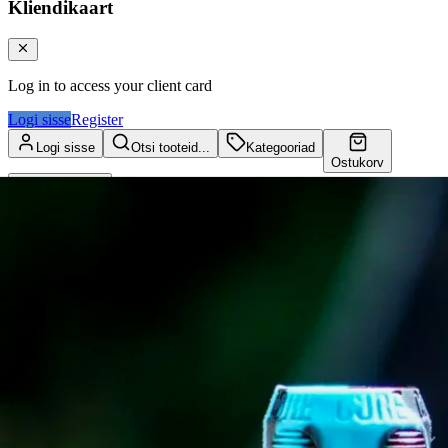
Kliendikaart
Log in to access your client card
Logi sisse
Register
Logi sisse
Otsi tooteid...
Kategooriad
Ostukorv
Kliendikaart