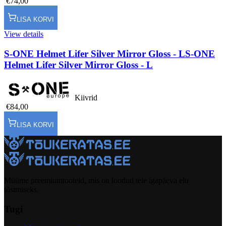
€74,00
LISA KORVI
View details
S-ONE Helmet Lifer Silver Mirror Gloss - L
S-ONE
Helmet Lifer Silver Mirror Gloss - L
Kiivrid
€84,00
LISA KORVI
Müüme preemiumtooteid, mis on loodud teie igapäeva elu
tõstmiseks.
Tugi