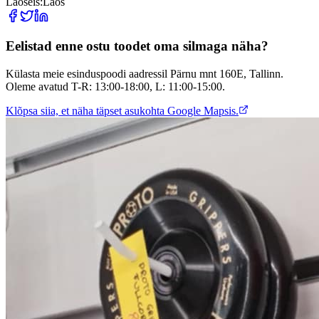
Laoseis:
Laos
Eelistad enne ostu toodet oma silmaga näha?
Külasta meie esinduspoodi aadressil Pärnu mnt 160E, Tallinn.
Oleme avatud T-R: 13:00-18:00, L: 11:00-15:00.
Klõpsa siia, et näha täpset asukohta Google Mapsis.