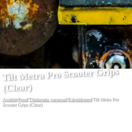
Tilt Metra Pro Scooter Grips
(Clear)
Avaleht
/
Pood
/
Tõukeratta varuosad
/
Käepidemed
/
Tilt Metra Pro
Scooter Grips (Clear)