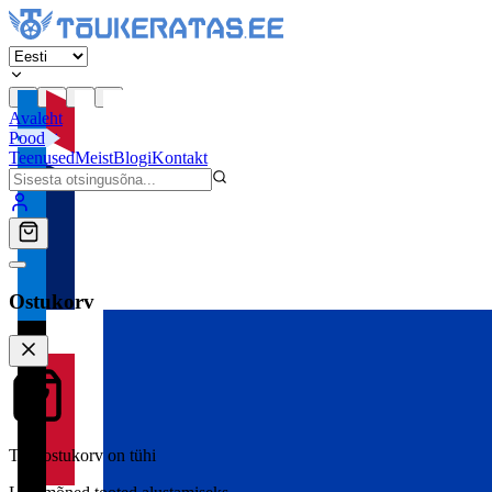
Avaleht
Pood
Teenused
Meist
Blogi
Kontakt
Ostukorv
Teie ostukorv on tühi