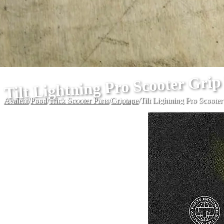
Tilt Lightning Pro Scooter Grip
Avaleht
/
Pood
/
Trick Scooter Parts
/
Griptape
/
Tilt Lightning Pro Scoote