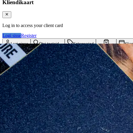
Kliendikaart
Log in to access your client card
Logi sisse
Register
Logi sisse
Otsi tooteid...
Kategooriad
Klie
Ostukorv