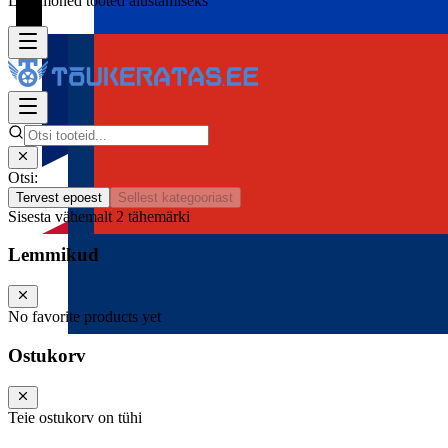
Lisa mõned tooted alustamiseks
Otsi:
Tervest epoest
Sellest kategooriast
Sisesta vähemalt 2 tähemärki
Lemmikud
No favorite products yet
Ostukorv
Teie ostukorv on tühi