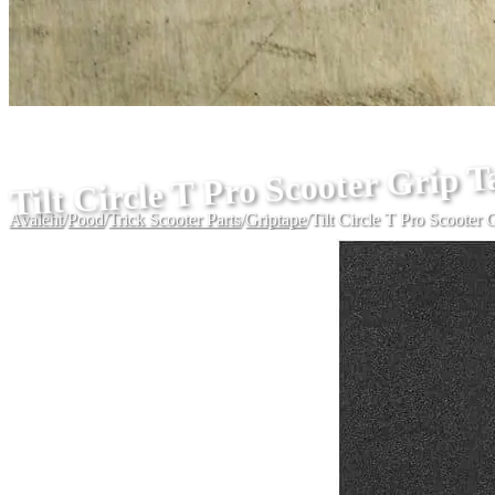
Tilt Circle T Pro Scooter Grip 
Avaleht
/
Pood
/
Trick Scooter Parts
/
Griptape
/
Tilt Circle T Pro Scooter