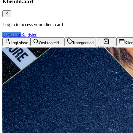
Kliendikaart
Log in to access your client card
Logi sisse
Register
Logi sisse
Otsi tooteid...
Kategooriad
Klie
Ostukorv