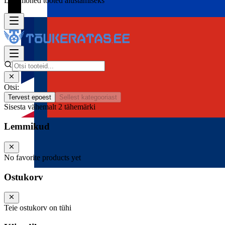
Lisa mõned tooted alustamiseks
Otsi:
Tervest epoest
Sellest kategooriast
Sisesta vähemalt 2 tähemärki
Lemmikud
No favorite products yet
Ostukorv
Teie ostukorv on tühi