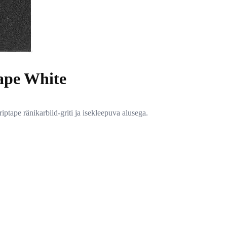
Tape White
ptape ränikarbiid-griti ja isekleepuva alusega.