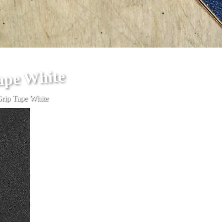
Tape White
 Grip Tape White