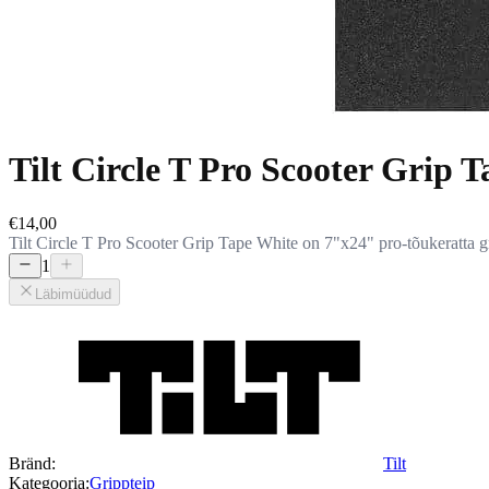
Tilt Circle T Pro Scooter Grip 
€14,00
Tilt Circle T Pro Scooter Grip Tape White on 7"x24" pro-tõukeratta gri
1
Läbimüüdud
Bränd
:
Tilt
Kategooria
:
Grippteip