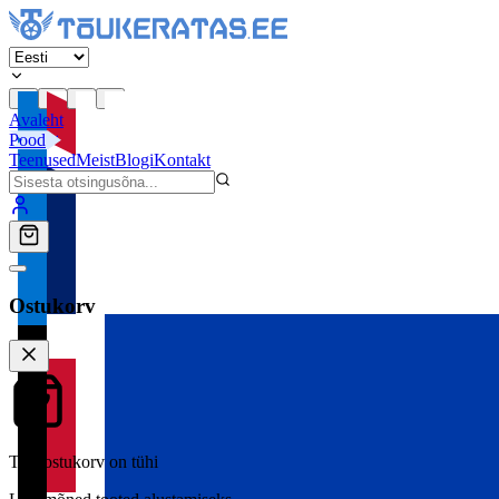
Avaleht
Pood
Teenused
Meist
Blogi
Kontakt
Ostukorv
Teie ostukorv on tühi