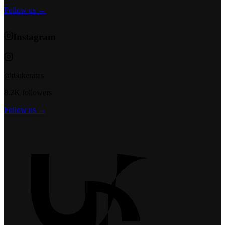
Follow us →
Instagram
@t6ukeratas
8.2K followers
Follow us →