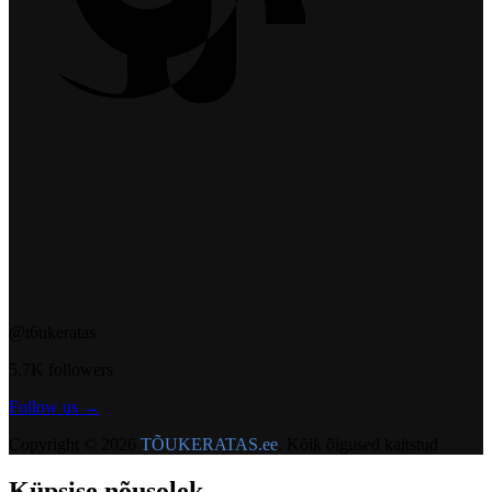
@t6ukeratas
5.7K followers
Follow us →
Copyright © 2026
TÕUKERATAS.ee
. Kõik õigused kaitstud
Küpsise nõusolek