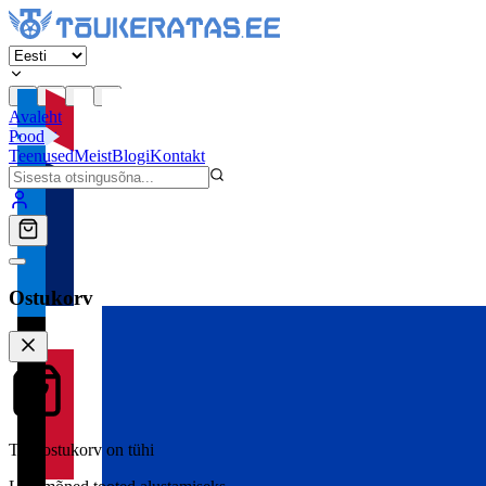
Avaleht
Pood
Teenused
Meist
Blogi
Kontakt
Ostukorv
Teie ostukorv on tühi