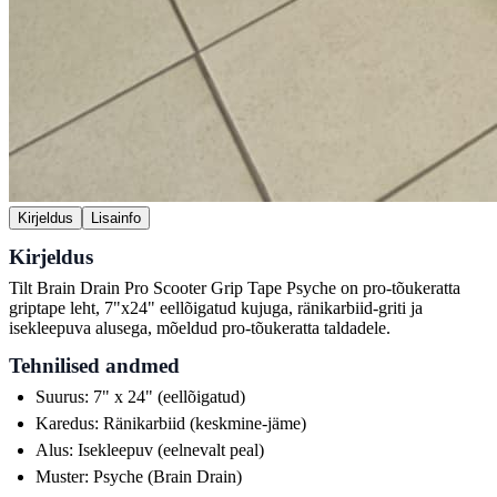
Kirjeldus
Lisainfo
Kirjeldus
Tilt Brain Drain Pro Scooter Grip Tape Psyche on pro-tõukeratta
griptape leht, 7"x24" eellõigatud kujuga, ränikarbiid-griti ja
isekleepuva alusega, mõeldud pro-tõukeratta taldadele.
Tehnilised andmed
Suurus: 7" x 24" (eellõigatud)
Karedus: Ränikarbiid (keskmine-jäme)
Alus: Isekleepuv (eelnevalt peal)
Muster: Psyche (Brain Drain)