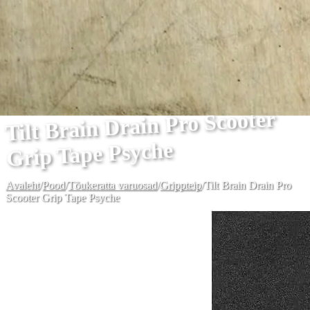
Tilt Brain Drain Pro Scooter
Grip Tape Psyche
Avaleht
/
Pood
/
Tõukeratta varuosad
/
Grippteip
/
Tilt Brain Drain Pro
Scooter Grip Tape Psyche