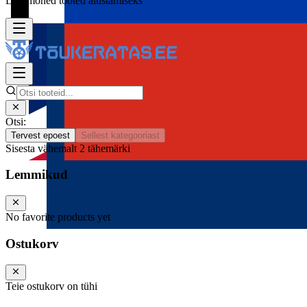
Lisa mõned tooted alustamiseks
Otsi:
Tervest epoest
Sellest kategooriast
Sisesta vähemalt 2 tähemärki
Lemmikud
No favorite products yet
Ostukorv
Teie ostukorv on tühi