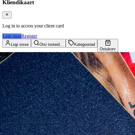
Kliendikaart
Log in to access your client card
Logi sisse
Register
Logi sisse
Otsi tooteid...
Kategooriad
Ostukorv
Kliendikaart