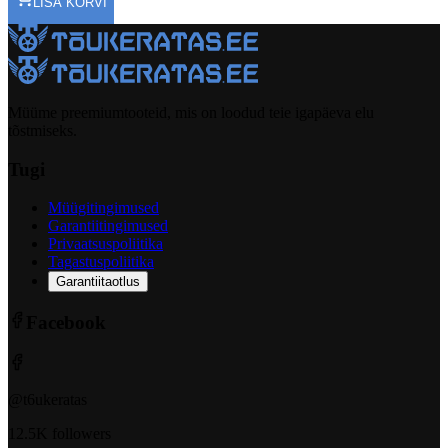
LISA KORVI
Müüme preemiumtooteid, mis on loodud teie igapäeva elu
tõstmiseks.
Tugi
Müügitingimused
Garantiitingimused
Privaatsuspoliitika
Tagastuspoliitika
Garantiitaotlus
Facebook
@t6ukeratas
12.5K followers