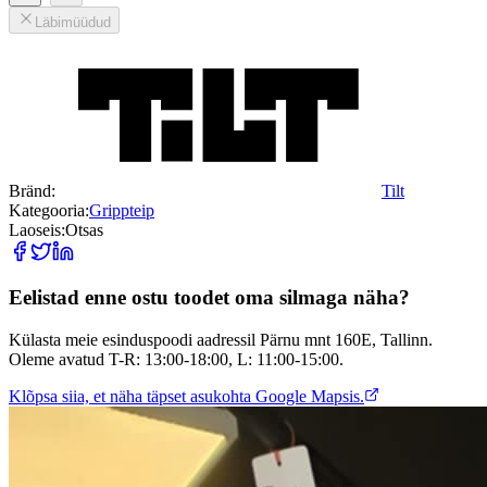
Läbimüüdud
Bränd:
Tilt
Kategooria:
Grippteip
Laoseis:
Otsas
Eelistad enne ostu toodet oma silmaga näha?
Külasta meie esinduspoodi aadressil Pärnu mnt 160E, Tallinn.
Oleme avatud T-R: 13:00-18:00, L: 11:00-15:00.
Klõpsa siia, et näha täpset asukohta Google Mapsis.