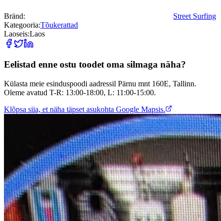
Bränd
:
Street Surfing
Kategooria
:
Tõukerattad
Laoseis
:
Laos
Eelistad enne ostu toodet oma silmaga näha?
Külasta meie esinduspoodi aadressil Pärnu mnt 160E, Tallinn.
Oleme avatud T-R: 13:00-18:00, L: 11:00-15:00.
Klõpsa siia, et näha täpset asukohta Google Mapsis.