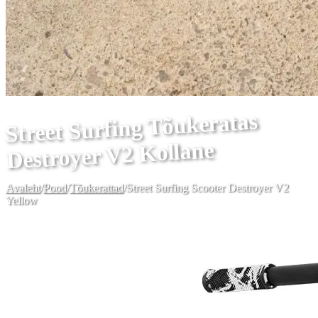
Street Surfing Tõukeratas
Destroyer V2 Kollane
Avaleht
/
Pood
/
Tõukerattad
/
Street Surfing Scooter Destroyer V2
Yellow