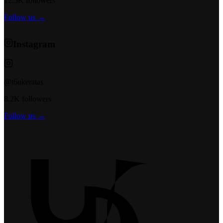
12.5K followers
Follow us →
Instagram
@t6ukeratas
8.2K followers
Follow us →