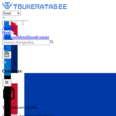
Avaleht
Pood
Teenused
Meist
Blogi
Kontakt
Ostukorv
Teie ostukorv on tühi