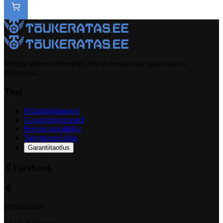
Müüme preemiumtooteid, mis on loodud teie igapäeva elu
tõstmiseks.
Tugi
Müügitingimused
Garantiitingimused
Privaatsuspoliitika
Tagastuspoliitika
Garantiitaotlus
Facebook
@t6ukeratas