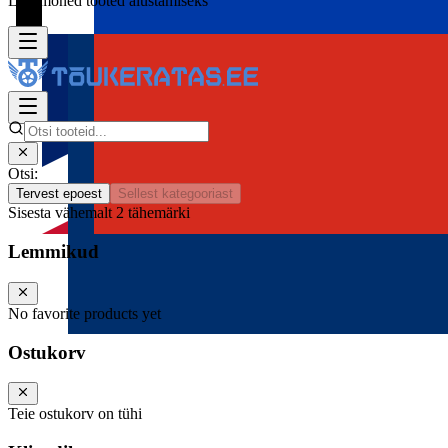
Lisa mõned tooted alustamiseks
Otsi:
Tervest epoest
Sellest kategooriast
Sisesta vähemalt 2 tähemärki
Lemmikud
No favorite products yet
Ostukorv
Teie ostukorv on tühi