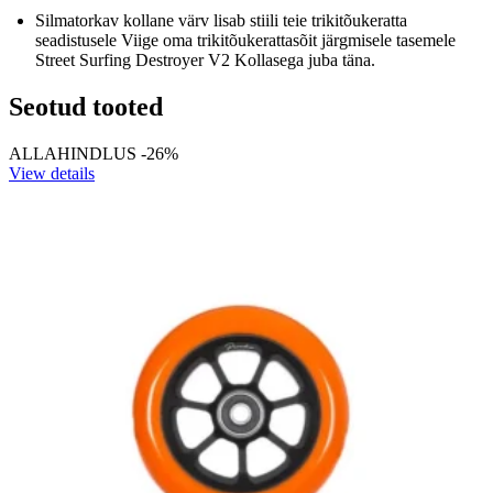
Silmatorkav kollane värv lisab stiili teie trikitõukeratta
seadistusele Viige oma trikitõukerattasõit järgmisele tasemele
Street Surfing Destroyer V2 Kollasega juba täna.
Seotud tooted
ALLAHINDLUS -26%
View details