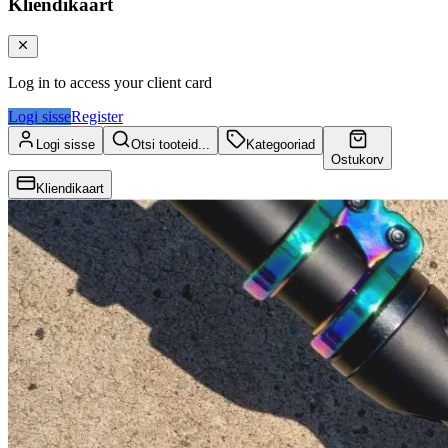
Kliendikaart
Log in to access your client card
Logi sisse
Register
Logi sisse
Otsi tooteid...
Kategooriad
Ostukorv
Kliendikaart