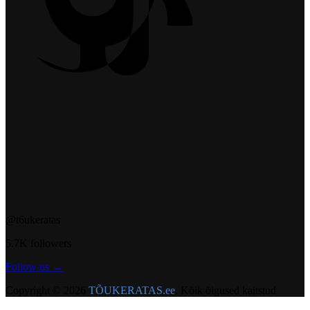
@t6ukeratas
5.7K followers
Follow us →
Copyright ©
2026
TÕUKERATAS.ee
.
Kõik õigused kaitstud