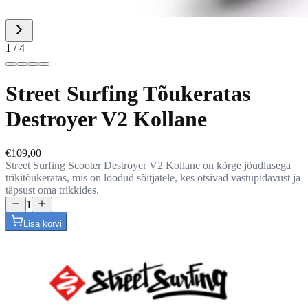
1
/
4
Street Surfing Tõukeratas
Destroyer V2 Kollane
€109,00
Street Surfing Scooter Destroyer V2 Kollane on kõrge jõudlusega
trikitõukeratas, mis on loodud sõitjatele, kes otsivad vastupidavust ja
täpsust oma trikkides.
1
Lisa korvi