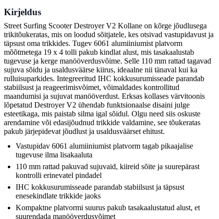
Kirjeldus
Street Surfing Scooter Destroyer V2 Kollane on kõrge jõudlusega
trikitõukeratas, mis on loodud sõitjatele, kes otsivad vastupidavust ja
täpsust oma trikkides. Tugev 6061 alumiiniumist platvorm
mõõtmetega 19 x 4 tolli pakub kindlat alust, mis tasakaalustab
tugevuse ja kerge manööverdusvõime. Selle 110 mm rattad tagavad
sujuva sõidu ja usaldusväärse kiirus, ideaalne nii tänaval kui ka
rulluisuparkides. Integreeritud IHC kokkusurumisseade parandab
stabiilsust ja reageerimisvõimet, võimaldades kontrollitud
maandumisi ja sujuvat manööverdust. Erksas kollases värvitoonis
lõpetatud Destroyer V2 ühendab funktsionaalse disaini julge
esteetikaga, mis paistab silma igal sõidul. Olgu need siis oskuste
arendamine või edasijõudnud trikkide valdamine, see tõukeratas
pakub järjepidevat jõudlust ja usaldusväärset ehitust.
Vastupidav 6061 alumiiniumist platvorm tagab pikaajalise
tugevuse ilma lisakaaluta
110 mm rattad pakuvad sujuvaid, kiireid sõite ja suurepärast
kontrolli erinevatel pindadel
IHC kokkusurumisseade parandab stabiilsust ja täpsust
enesekindlate trikkide jaoks
Kompaktne platvormi suurus pakub tasakaalustatud alust, et
suurendada manööverdusvõimet