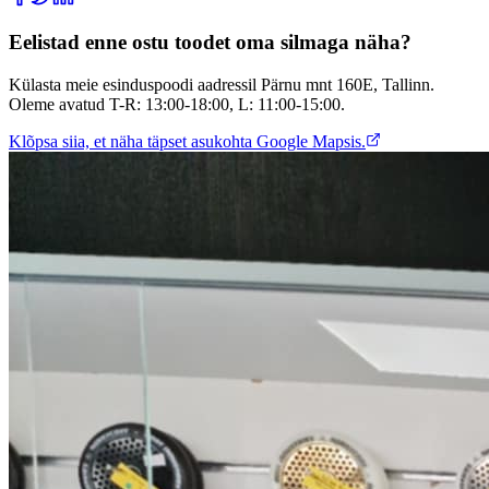
Eelistad enne ostu toodet oma silmaga näha?
Külasta meie esinduspoodi aadressil Pärnu mnt 160E, Tallinn.
Oleme avatud T-R: 13:00-18:00, L: 11:00-15:00.
Klõpsa siia, et näha täpset asukohta Google Mapsis.