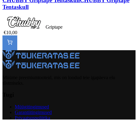
CHUBBY Griptape Tentaskull
CHUBBY Griptape
Tentaskull
Griptape
€10,00
Müüme preemiumtooteid, mis on loodud teie igapäeva elu
tõstmiseks.
Tugi
Müügitingimused
Garantiitingimused
Privaatsuspoliitika
Tagastuspoliitika
Garantiitaotlus