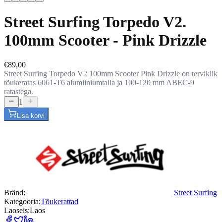
Street Surfing Torpedo V2.
100mm Scooter - Pink Drizzle
€89,00
Street Surfing Torpedo V2 100mm Scooter Pink Drizzle on terviklik
tõukeratas 6061-T6 alumiiniumtalla ja 100-120 mm ABEC-9
ratastega.
1
Lisa korvi
Bränd
:
Street Surfing
Kategooria
:
Tõukerattad
Laoseis
:
Laos