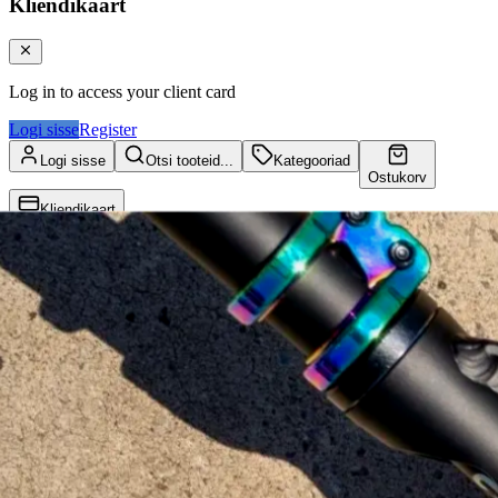
Kliendikaart
Log in to access your client card
Logi sisse
Register
Logi sisse
Otsi tooteid...
Kategooriad
Ostukorv
Kliendikaart