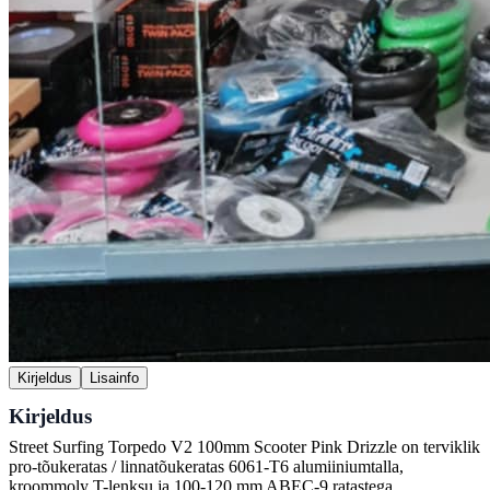
Kirjeldus
Lisainfo
Kirjeldus
Street Surfing Torpedo V2 100mm Scooter Pink Drizzle on terviklik
pro-tõukeratas / linnatõukeratas 6061-T6 alumiiniumtalla,
kroommoly T-lenksu ja 100-120 mm ABEC-9 ratastega.