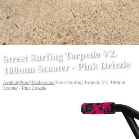
Street Surfing Torpedo V2.
100mm Scooter - Pink Drizzle
Avaleht
/
Pood
/
Tõukerattad
/
Street Surfing Torpedo V2. 100mm
Scooter - Pink Drizzle