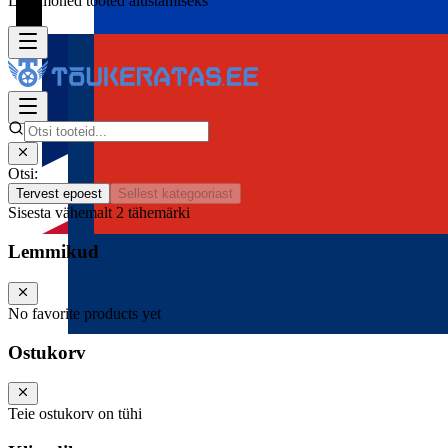
Lisa mõned tooted alustamiseks
Otsi:
Tervest epoest
Sellest kategooriast
Sisesta vähemalt 2 tähemärki
Lemmikud
No favorite products yet
Ostukorv
Teie ostukorv on tühi