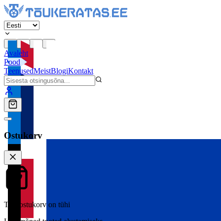
Avaleht
Pood
Teenused
Meist
Blogi
Kontakt
Ostukorv
Teie ostukorv on tühi