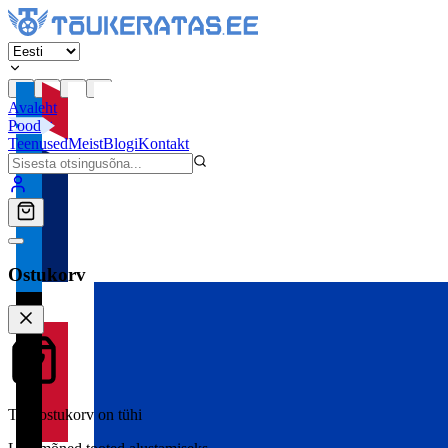
Avaleht
Pood
Teenused
Meist
Blogi
Kontakt
Ostukorv
Teie ostukorv on tühi