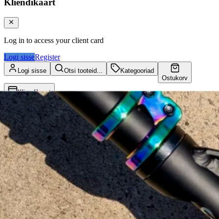
Kliendikaart
Log in to access your client card
Logi sisse
Register
Logi sisse
Otsi tooteid...
Kategooriad
Ostukorv
Kliendikaart