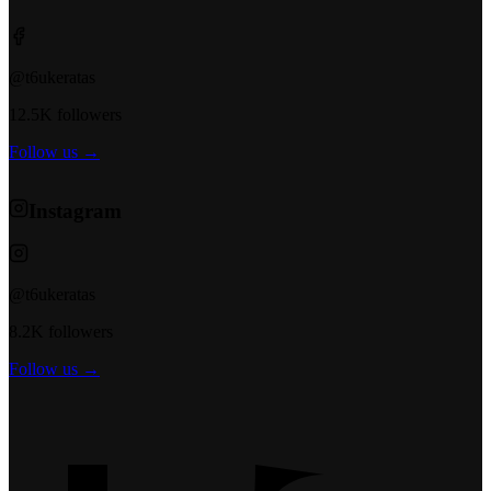
@t6ukeratas
12.5K followers
Follow us →
Instagram
@t6ukeratas
8.2K followers
Follow us →