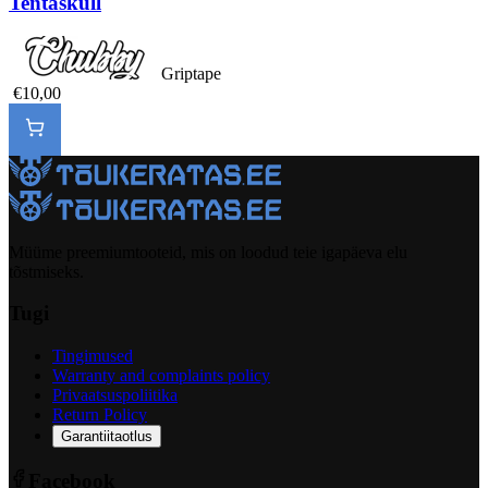
Tentaskull
Griptape
€10,00
Müüme preemiumtooteid, mis on loodud teie igapäeva elu
tõstmiseks.
Tugi
Tingimused
Warranty and complaints policy
Privaatsuspoliitika
Return Policy
Garantiitaotlus
Facebook