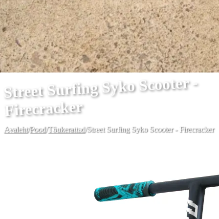
Street Surfing Syko Scooter -
Firecracker
Avaleht
/
Pood
/
Tõukerattad
/
Street Surfing Syko Scooter - Firecracker