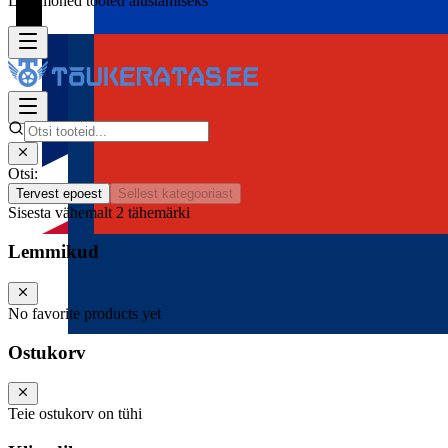
Lisa mõned tooted alustamiseks
Otsi:
Tervest epoest
Sellest kategooriast
Sisesta vähemalt 2 tähemärki
Lemmikud
No favorite products yet
Ostukorv
Teie ostukorv on tühi