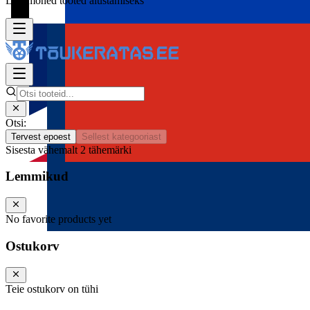
Lisa mõned tooted alustamiseks
Otsi:
Tervest epoest
Sellest kategooriast
Sisesta vähemalt 2 tähemärki
Lemmikud
No favorite products yet
Ostukorv
Teie ostukorv on tühi