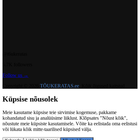
@t6ukeratas
5.7K followers
Follow us →
Copyright © 2026
TÕUKERATAS.ee
. Kõik õigused kaitstud
Küpsise nõusolek
Meie kasutame küpsise teie sirvimise kogemuse, pakkame
kohandatud sisu ja analüüsime liiklust. Klõpsates "Nõust kõik",
nõustute meie küpsiste kasutamisele. Võite ka eelistada oma eelistusi
või lükata kõik mitte-taarilised küpsised välja.