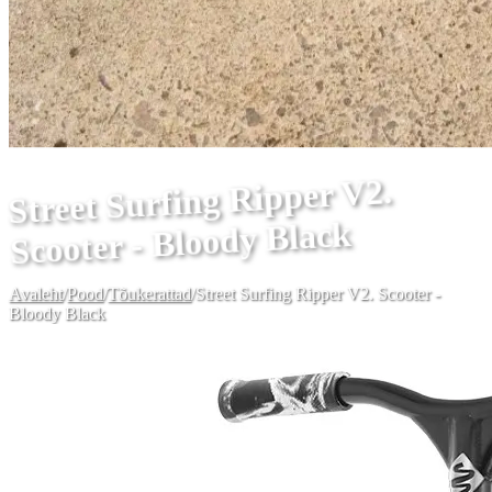
Street Surfing Ripper V2.
Scooter - Bloody Black
Avaleht
/
Pood
/
Tõukerattad
/
Street Surfing Ripper V2. Scooter -
Bloody Black