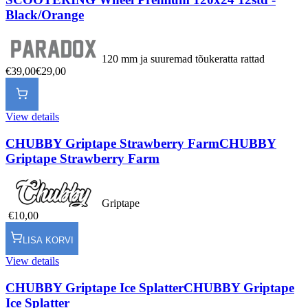
Black/Orange
120 mm ja suuremad tõukeratta rattad
€39,00
€29,00
View details
CHUBBY Griptape Strawberry Farm
CHUBBY
Griptape Strawberry Farm
Griptape
€10,00
LISA KORVI
View details
CHUBBY Griptape Ice Splatter
CHUBBY Griptape
Ice Splatter