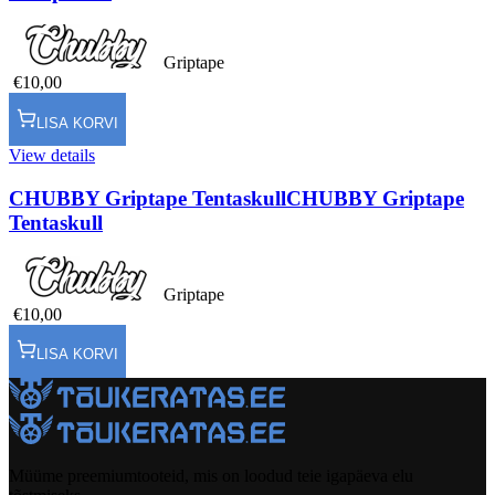
Griptape
€10,00
LISA KORVI
View details
CHUBBY Griptape Tentaskull
CHUBBY Griptape
Tentaskull
Griptape
€10,00
LISA KORVI
Müüme preemiumtooteid, mis on loodud teie igapäeva elu