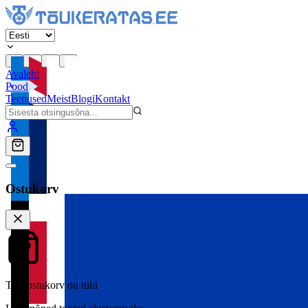
Avaleht
Pood
Teenused
Meist
Blogi
Kontakt
Ostukorv
Teie ostukorv on tühi