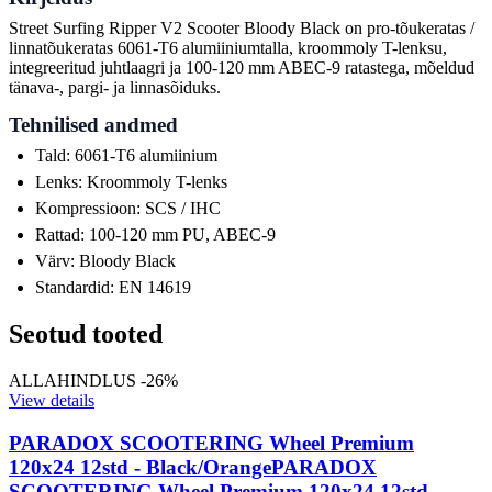
Street Surfing Ripper V2 Scooter Bloody Black on pro-tõukeratas /
linnatõukeratas 6061-T6 alumiiniumtalla, kroommoly T-lenksu,
integreeritud juhtlaagri ja 100-120 mm ABEC-9 ratastega, mõeldud
tänava-, pargi- ja linnasõiduks.
Tehnilised andmed
Tald: 6061-T6 alumiinium
Lenks: Kroommoly T-lenks
Kompressioon: SCS / IHC
Rattad: 100-120 mm PU, ABEC-9
Värv: Bloody Black
Standardid: EN 14619
Seotud tooted
ALLAHINDLUS -26%
View details
PARADOX SCOOTERING Wheel Premium
120x24 12std - Black/Orange
PARADOX
SCOOTERING Wheel Premium 120x24 12std -