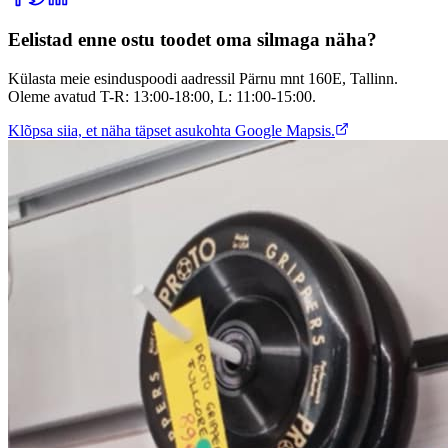
Eelistad enne ostu toodet oma silmaga näha?
Külasta meie esinduspoodi aadressil Pärnu mnt 160E, Tallinn.
Oleme avatud T-R: 13:00-18:00, L: 11:00-15:00.
Klõpsa siia, et näha täpset asukohta Google Mapsis.