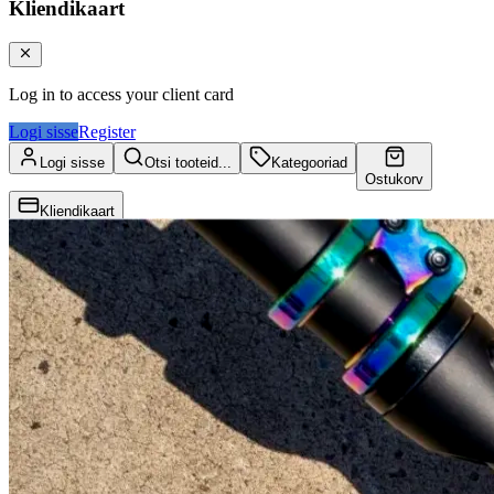
Kliendikaart
Log in to access your client card
Logi sisse
Register
Logi sisse
Otsi tooteid...
Kategooriad
Ostukorv
Kliendikaart