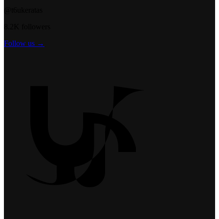
@t6ukeratas
8.2K followers
Follow us →