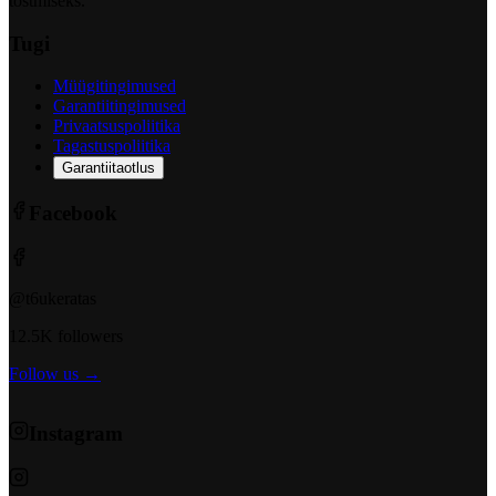
tõstmiseks.
Tugi
Müügitingimused
Garantiitingimused
Privaatsuspoliitika
Tagastuspoliitika
Garantiitaotlus
Facebook
@t6ukeratas
12.5K followers
Follow us →
Instagram