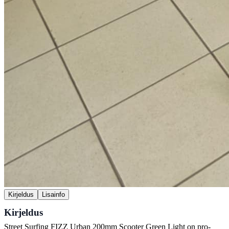
Kirjeldus
Lisainfo
Kirjeldus
Street Surfing FIZZ Urban 200mm Scooter Green Light on pro-