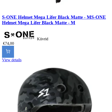
S-ONE Helmet Mega Lifer Black Matte - M
S-ONE
Helmet Mega Lifer Black Matte - M
Kiivrid
€74,00
View details