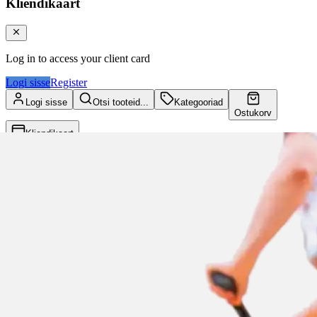
Kliendikaart
Log in to access your client card
Logi sisse
Register
Logi sisse
Otsi tooteid...
Kategooriad
Ostukorv
Kliendikaart