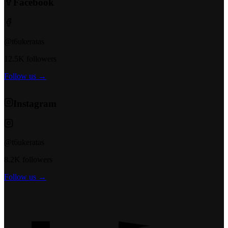
Facebook
@t6ukeratas
12.5K followers
Follow us →
Instagram
@t6ukeratas
8.2K followers
Follow us →