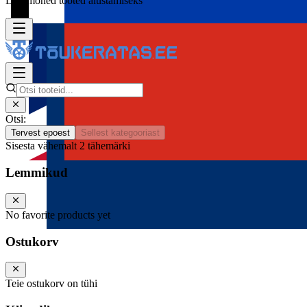
Lisa mõned tooted alustamiseks
Otsi:
Tervest epoest
Sellest kategooriast
Sisesta vähemalt 2 tähemärki
Lemmikud
No favorite products yet
Ostukorv
Teie ostukorv on tühi