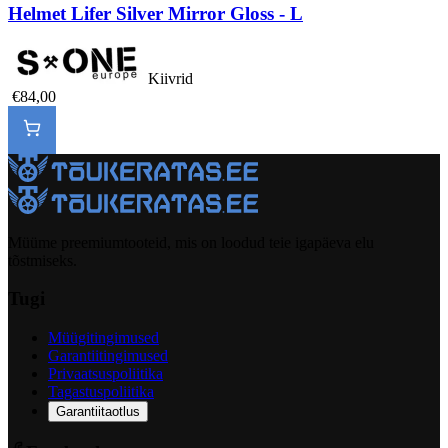
Helmet Lifer Silver Mirror Gloss - L
Kiivrid
€84,00
Müüme preemiumtooteid, mis on loodud teie igapäeva elu
tõstmiseks.
Tugi
Müügitingimused
Garantiitingimused
Privaatsuspoliitika
Tagastuspoliitika
Garantiitaotlus