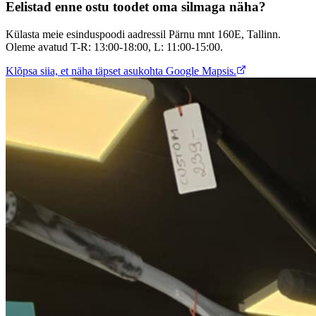
Eelistad enne ostu toodet oma silmaga näha?
Külasta meie esinduspoodi aadressil Pärnu mnt 160E, Tallinn.
Oleme avatud T-R: 13:00-18:00, L: 11:00-15:00.
Klõpsa siia, et näha täpset asukohta Google Mapsis.