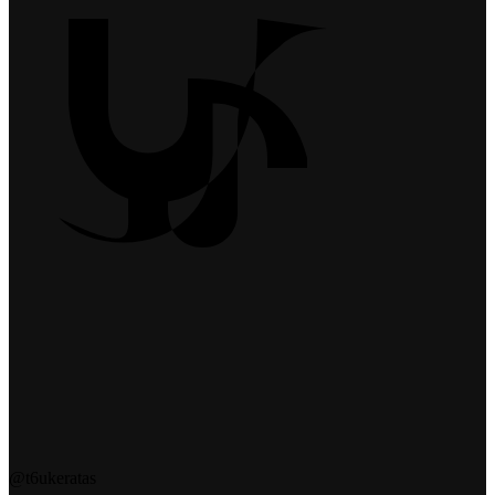
@t6ukeratas