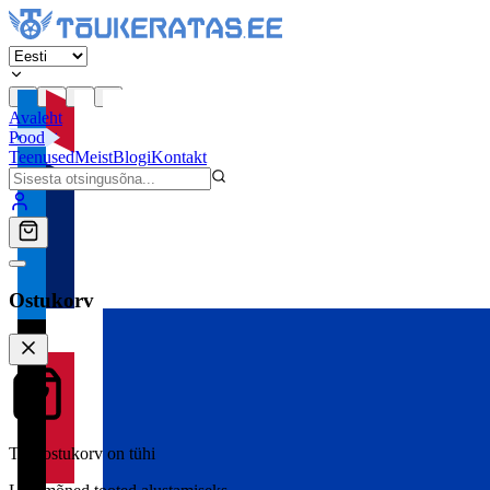
Avaleht
Pood
Teenused
Meist
Blogi
Kontakt
Ostukorv
Teie ostukorv on tühi