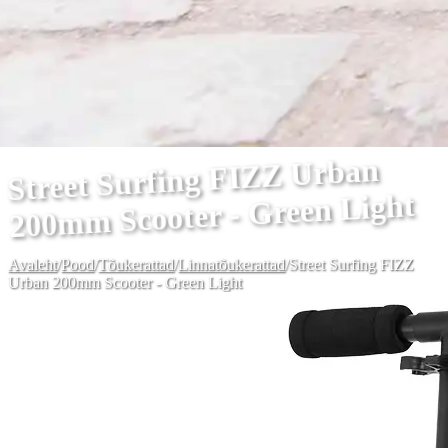
Street Surfing FIZZ Urban
200mm Scooter - Green Light
Avaleht
/
Pood
/
Tõukerattad
/
Linnatõukerattad
/
Street Surfing FIZZ
Urban 200mm Scooter - Green Light