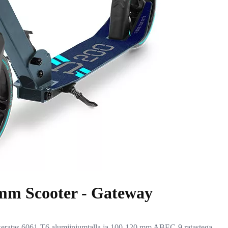
mm Scooter - Gateway
keratas 6061-T6 alumiiniumtalla ja 100-120 mm ABEC-9 ratastega.