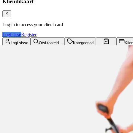
Kliendikaart
Log in to access your client card
Logi sisse
Register
Logi sisse
Otsi tooteid...
Kategooriad
Klie
Ostukorv