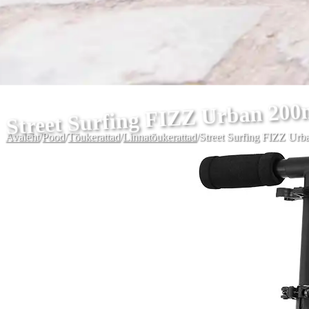
Street Surfing FIZZ Urban 200
Avaleht
/
Pood
/
Tõukerattad
/
Linnatõukerattad
/
Street Surfing FIZZ Ur