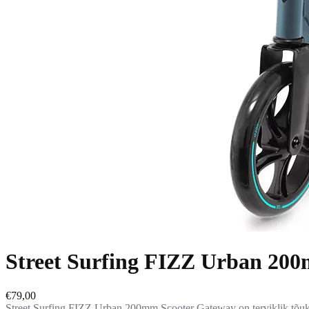
Street Surfing FIZZ Urban 200
€79,00
Street Surfing FIZZ Urban 200mm Scooter Gateway on terviklik tõu