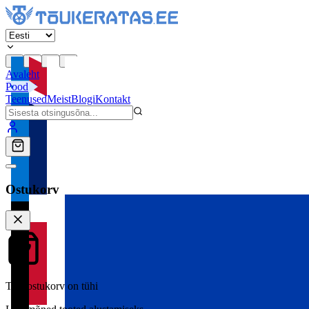
Avaleht
Pood
Teenused
Meist
Blogi
Kontakt
Ostukorv
Teie ostukorv on tühi