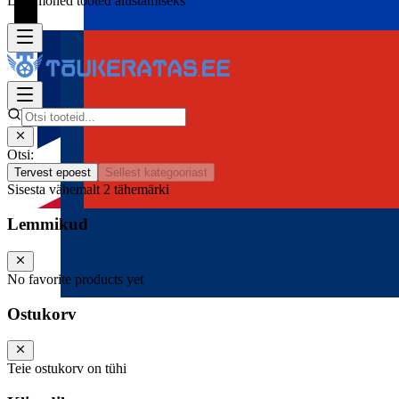
Lisa mõned tooted alustamiseks
Otsi:
Tervest epoest
Sellest kategooriast
Sisesta vähemalt 2 tähemärki
Lemmikud
No favorite products yet
Ostukorv
Teie ostukorv on tühi