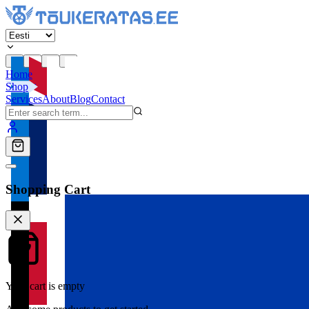
Home
Shop
Services
About
Blog
Contact
Shopping Cart
Your cart is empty