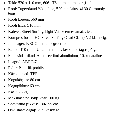
Tekk: 520 x 110 mm, 6061 T6 alumiinium, pargistiil
Rool: Tugevdatud Y-kujuline, 520 mm laius, 4130 Chromoly
teras
Rooli kõrgus: 560 mm
Rooli laius: 510 mm
Kahvel: Street Surfing Light V2, keermestamata, teras
Kompressioon: IHC Street Surfing Quad Clamp V2 klambriga
Juhtlaager: NECO, mitteintegreeritud
Rattad: 110 mm PU, 24 mm laius, keskmine tagasipõrge
Ratta südamikud: Anodiseeritud alumiinium, 10-kodaraline
Laagrid: ABEC-7
Pidur: Paindlik poritiiv
Käepidemed: TPR
Kogukõrgus: 80 cm
Kogupikkus: 63 cm
Kaal: 3.5 kg
Maksimaalne sõitja kaal: 100 kg
Soovitatud pikkus: 130-155 cm
Oskustase: Algaja kuni kesktase