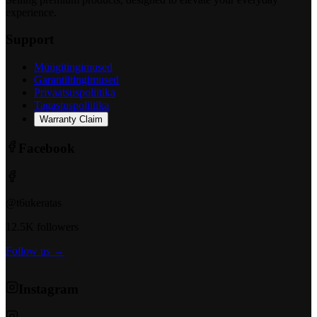
experience.
Support
Müügitingimused
Garantiitingimused
Privaatsuspoliitika
Tagastuspoliitika
Warranty Claim
Facebook
@t6ukeratas
12.5K followers
Follow us →
Instagram