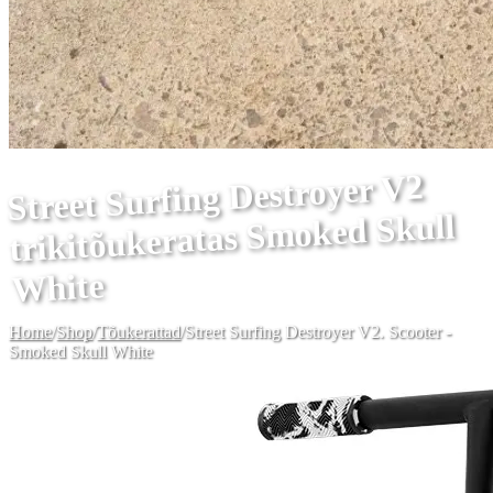
Street Surfing Destroyer V2
trikitõukeratas Smoked Skull
White
Home
/
Shop
/
Tõukerattad
/
Street Surfing Destroyer V2. Scooter -
Smoked Skull White