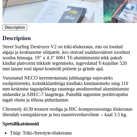
Description
Description
Street Surfing Destroyer V2 on triki-tõukeratas, mis on loodud
algaja ja kesktaseme sõitjatele, kes otsivad usaldusväärset sooritust
soodsa hinnaga. 19" x 4.3" 6061 T6 alumiiniumist tekk pakub
kindlat platvormi trikkide tegemiseks, tugevdatud Y-kujuline 520
mm laiune rool täpset kontrolli pöörete ja grinde ajal.
Varustatud NECO keermestamata juhtlaagriga sujuvateks
roolipööreteks, kolmikklambriga kindlaks kinnitamiseks ning 110
mm keskmise tagasipõrkega ratastega anodiseeritud alumiiniumist
südamike ja ABEC-7 laagritega. Paindlik tagumine poritiivapidur
tagab ohutu ja tõhusa pidurdamise.
Chromoly 4130 terasest rooliga ja IHC-kompressiooniga tõukeratas
ühendab vastupidavuse ja hea manööverdusvõime -- kaal 3.5 kg.
Spetsifikatsioonid
Tüüp: Triki-/freestyle-tõukeratas