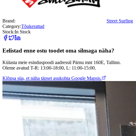
Brand
:
Street Surfing
Category
:
Tõukerattad
Stock
:
In Stock
Eelistad enne ostu toodet oma silmaga näha?
Külasta meie esinduspoodi aadressil Pärnu mnt 160E, Tallinn.
Oleme avatud T-R: 13:00-18:00, L: 11:00-15:00.
Klõpsa siia, et näha täpset asukohta Google Mapsis.