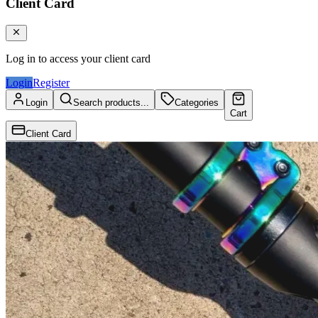
Client Card
Log in to access your client card
Login
Register
Login
Search products...
Categories
Cart
Client Card