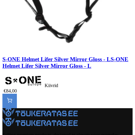
S-ONE Helmet Lifer Silver Mirror Gloss - L
S-ONE
Helmet Lifer Silver Mirror Gloss - L
Kiivrid
€84,00
Selling premium products, designed to elevate your everyday