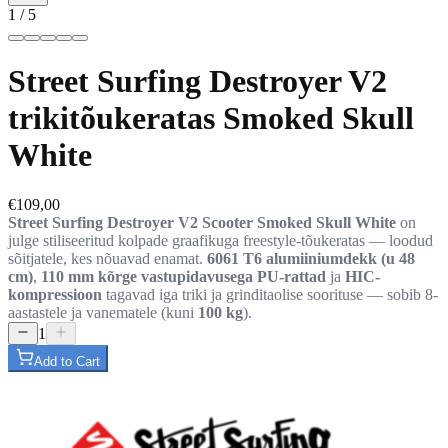
1
/
5
Street Surfing Destroyer V2
trikitõukeratas Smoked Skull
White
€109,00
Street Surfing Destroyer V2 Scooter Smoked Skull White
on
julge stiliseeritud kolpade graafikuga freestyle-tõukeratas — loodud
sõitjatele, kes nõuavad enamat.
6061 T6 alumiiniumdekk (u 48
cm)
,
110 mm kõrge vastupidavusega PU-rattad
ja
HIC-
kompressioon
tagavad iga triki ja grinditaolise soorituse — sobib 8-
aastastele ja vanematele (kuni
100 kg
).
1
Add to Cart