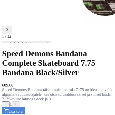
1
/
12
Speed Demons Bandana
Complete Skateboard 7.75
Bandana Black/Silver
€89,00
Speed Demons Bandana täiskomplektne rula 7. 75 on ideaalne valik
algajatele rulluisutajatele, kes otsivad usaldusväärset ja stiilset lauda.
7. 75-tollise laiusega deck ja 31.
1
Lisa korvi