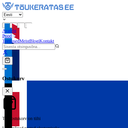
Avaleht
Pood
Teenused
Meist
Blogi
Kontakt
Ostukorv
Teie ostukorv on tühi