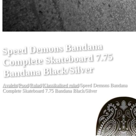
Speed Demons Bandana
Complete Skateboard 7.75
Bandana Black/Silver
Avaleht
/
Pood
/
Rulad
/
Klassikalised rulad
/
Speed Demons Bandana
Complete Skateboard 7.75 Bandana Black/Silver