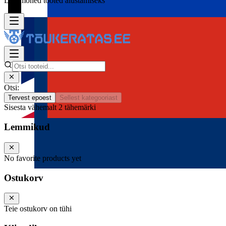
Lisa mõned tooted alustamiseks
Otsi:
Tervest epoest
Sellest kategooriast
Sisesta vähemalt 2 tähemärki
Lemmikud
No favorite products yet
Ostukorv
Teie ostukorv on tühi