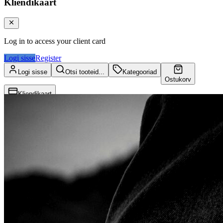
Kliendikaart
Log in to access your client card
Logi sisse
Register
Logi sisse
Otsi tooteid...
Kategooriad
Ostukorv
Kliendikaart