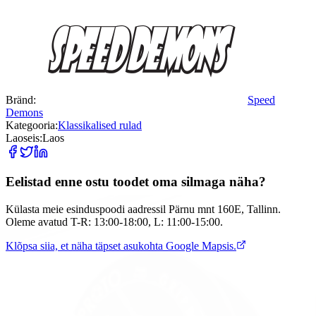
Bränd
:
Speed
Demons
Kategooria
:
Klassikalised rulad
Laoseis
:
Laos
Eelistad enne ostu toodet oma silmaga näha?
Külasta meie esinduspoodi aadressil Pärnu mnt 160E, Tallinn.
Oleme avatud T-R: 13:00-18:00, L: 11:00-15:00.
Klõpsa siia, et näha täpset asukohta Google Mapsis.