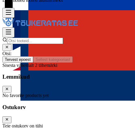
Lisa mõned tooted alustamiseks
Otsi:
Tervest epoest
Sellest kategooriast
Sisesta vähemalt 2 tähemärki
Lemmikud
No favorite products yet
Ostukorv
Teie ostukorv on tühi