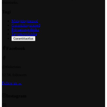
tõstmiseks.
Tugi
Müügitingimused
Garantiitingimused
Privaatsuspoliitika
Tagastuspoliitika
Garantiitaotlus
Facebook
@t6ukeratas
12.5K followers
Follow us →
Instagram