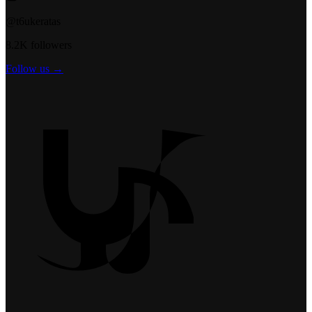
@t6ukeratas
8.2K followers
Follow us →