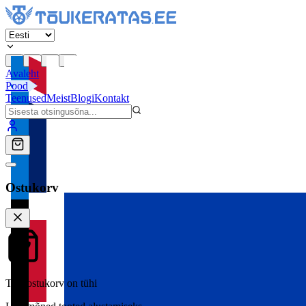
Avaleht
Pood
Teenused
Meist
Blogi
Kontakt
Ostukorv
Teie ostukorv on tühi