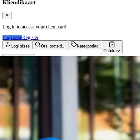
Kliendikaart
Log in to access your client card
Logi sisse
Register
Logi sisse
Otsi tooteid...
Kategooriad
Ostukorv
Kliendikaart