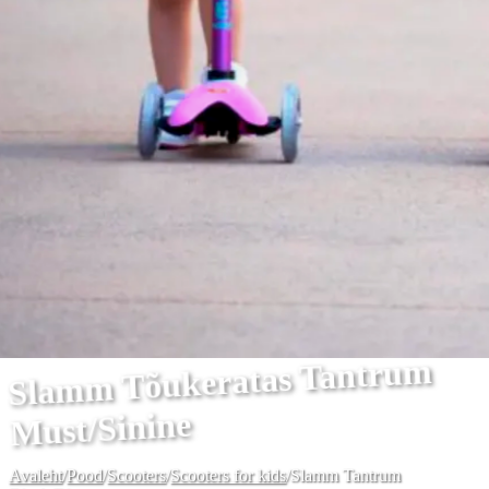
Slamm Tõukeratas Tantrum
Must/Sinine
Avaleht
/
Pood
/
Scooters
/
Scooters for kids
/
Slamm Tantrum