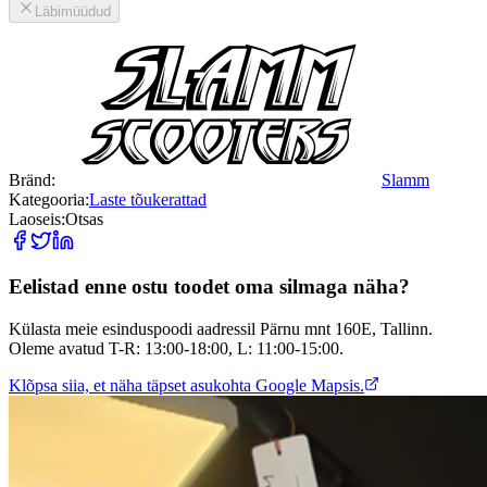
Läbimüüdud
Bränd:
Slamm
Kategooria:
Laste tõukerattad
Laoseis:
Otsas
Eelistad enne ostu toodet oma silmaga näha?
Külasta meie esinduspoodi aadressil Pärnu mnt 160E, Tallinn.
Oleme avatud T-R: 13:00-18:00, L: 11:00-15:00.
Klõpsa siia, et näha täpset asukohta Google Mapsis.