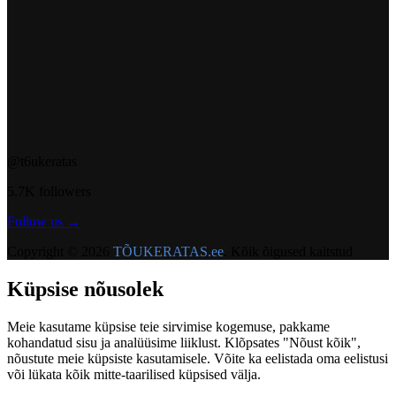
@t6ukeratas
5.7K followers
Follow us →
Copyright © 2026
TÕUKERATAS.ee
. Kõik õigused kaitstud
Küpsise nõusolek
Meie kasutame küpsise teie sirvimise kogemuse, pakkame
kohandatud sisu ja analüüsime liiklust. Klõpsates "Nõust kõik",
nõustute meie küpsiste kasutamisele. Võite ka eelistada oma eelistusi
või lükata kõik mitte-taarilised küpsised välja.