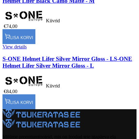
Helmet Lifer Black Camo Matte - M
Kiivrid
€74,00
LISA KORVI
View details
S-ONE Helmet Lifer Silver Mirror Gloss - L
S-ONE
Helmet Lifer Silver Mirror Gloss - L
Kiivrid
€84,00
LISA KORVI
Müüme preemiumtooteid, mis on loodud teie igapäeva elu