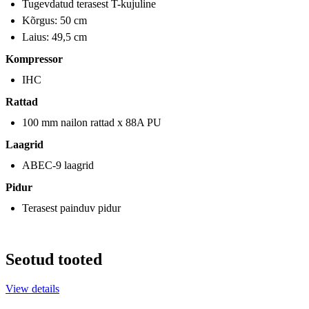
Tugevdatud terasest T-kujuline
Kõrgus: 50 cm
Laius: 49,5 cm
Kompressor
IHC
Rattad
100 mm nailon rattad x 88A PU
Laagrid
ABEC-9 laagrid
Pidur
Terasest painduv pidur
Seotud tooted
View details