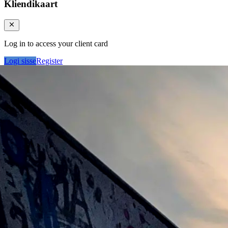
Kliendikaart
Log in to access your client card
Logi sisse
Register
Logi sisse
Otsi tooteid...
Kategooriad
Klie
Ostukorv