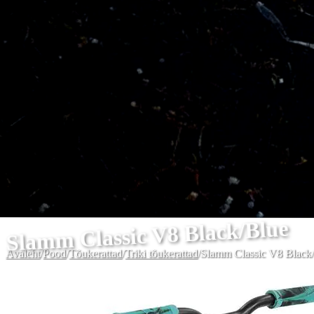
Slamm Classic V8 Black/Blue
Avaleht
/
Pood
/
Tõukerattad
/
Triki tõukerattad
/
Slamm Classic V8 Black