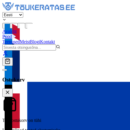
Avaleht
Pood
Teenused
Meist
Blogi
Kontakt
Ostukorv
Teie ostukorv on tühi