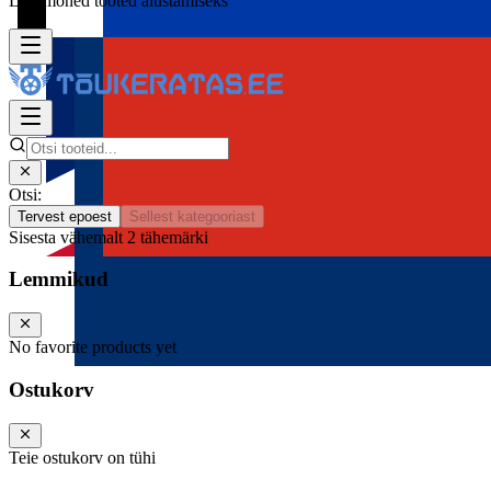
Lisa mõned tooted alustamiseks
Otsi:
Tervest epoest
Sellest kategooriast
Sisesta vähemalt 2 tähemärki
Lemmikud
No favorite products yet
Ostukorv
Teie ostukorv on tühi