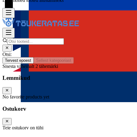
Lisa mõned tooted alustamiseks
Otsi:
Tervest epoest
Sellest kategooriast
Sisesta vähemalt 2 tähemärki
Lemmikud
No favorite products yet
Ostukorv
Teie ostukorv on tühi