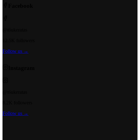
Facebook
@t6ukeratas
12.5K followers
Follow us →
Instagram
@t6ukeratas
8.2K followers
Follow us →