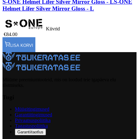
S-ONE Helmet Lifer Silver Mirror Gloss - L
S-ONE
Helmet Lifer Silver Mirror Gloss - L
Kiivrid
€84.00
LISA KORVI
Müüme preemiumtooteid, mis on loodud teie igapäeva elu
tõstmiseks.
Tugi
Müügitingimused
Garantiitingimused
Privaatsuspoliitika
Tagastuspoliitika
Garantiitaotlus