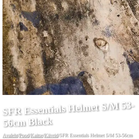
SFR Essentials Helmet S/M 53-
56cm Black
Avaleht
/
Pood
/
Kaitse
/
Kiivrid
/
SFR Essentials Helmet S/M 53-56cm