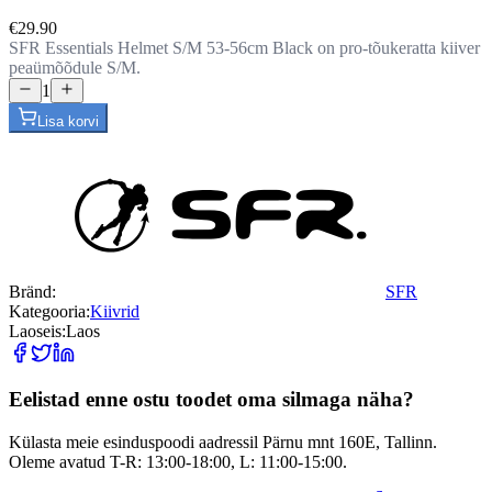
€29.90
SFR Essentials Helmet S/M 53-56cm Black on pro-tõukeratta kiiver
peaümõõdule S/M.
1
Lisa korvi
Bränd:
SFR
Kategooria:
Kiivrid
Laoseis:
Laos
Eelistad enne ostu toodet oma silmaga näha?
Külasta meie esinduspoodi aadressil Pärnu mnt 160E, Tallinn.
Oleme avatud T-R: 13:00-18:00, L: 11:00-15:00.