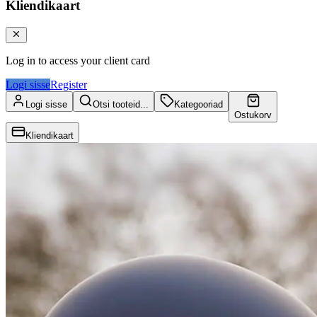
Kliendikaart
Log in to access your client card
Logi sisse
Register
Logi sisse
Otsi tooteid...
Kategooriad
Ostukorv
Kliendikaart