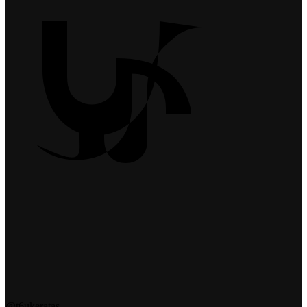
@t6ukeratas