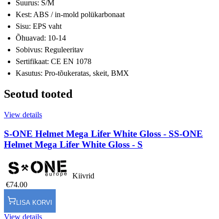
Suurus: S/M
Kest: ABS / in-mold polükarbonaat
Sisu: EPS vaht
Õhuavad: 10-14
Sobivus: Reguleeritav
Sertifikaat: CE EN 1078
Kasutus: Pro-tõukeratas, skeit, BMX
Seotud tooted
View details
S-ONE Helmet Mega Lifer White Gloss - S
S-ONE
Helmet Mega Lifer White Gloss - S
Kiivrid
€74.00
LISA KORVI
View details