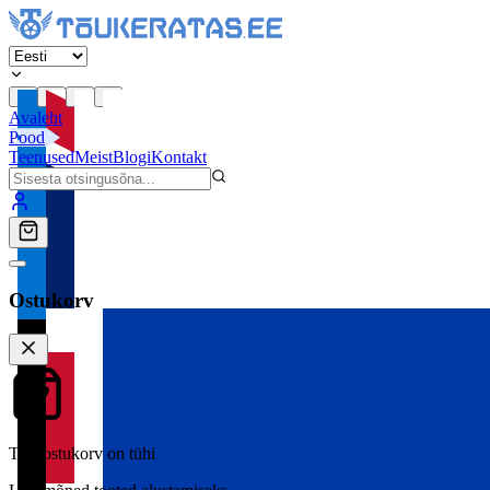
Avaleht
Pood
Teenused
Meist
Blogi
Kontakt
Ostukorv
Teie ostukorv on tühi