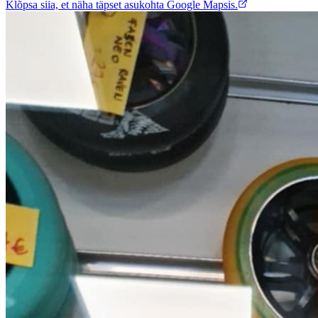
Klõpsa siia, et näha täpset asukohta Google Mapsis.