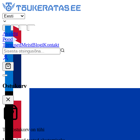
Avaleht
Pood
Teenused
Meist
Blogi
Kontakt
Ostukorv
Teie ostukorv on tühi