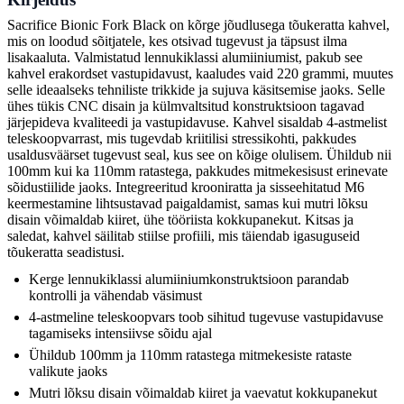
Sacrifice Bionic Fork Black on kõrge jõudlusega tõukeratta kahvel,
mis on loodud sõitjatele, kes otsivad tugevust ja täpsust ilma
lisakaaluta. Valmistatud lennukiklassi alumiiniumist, pakub see
kahvel erakordset vastupidavust, kaaludes vaid 220 grammi, muutes
selle ideaalseks tehniliste trikkide ja sujuva käsitsemise jaoks. Selle
ühes tükis CNC disain ja külmvaltsitud konstruktsioon tagavad
järjepideva kvaliteedi ja vastupidavuse. Kahvel sisaldab 4-astmelist
teleskoopvarrast, mis tugevdab kriitilisi stressikohti, pakkudes
usaldusväärset tugevust seal, kus see on kõige olulisem. Ühildub nii
100mm kui ka 110mm ratastega, pakkudes mitmekesisust erinevate
sõidustiilide jaoks. Integreeritud krooniratta ja sisseehitatud M6
keermestamine lihtsustavad paigaldamist, samas kui mutri lõksu
disain võimaldab kiiret, ühe tööriista kokkupanekut. Kitsas ja
saledat, kahvel säilitab stiilse profiili, mis täiendab igasuguseid
tõukeratta seadistusi.
Kerge lennukiklassi alumiiniumkonstruktsioon parandab
kontrolli ja vähendab väsimust
4-astmeline teleskoopvars toob sihitud tugevuse vastupidavuse
tagamiseks intensiivse sõidu ajal
Ühildub 100mm ja 110mm ratastega mitmekesiste rataste
valikute jaoks
Mutri lõksu disain võimaldab kiiret ja vaevatut kokkupanekut