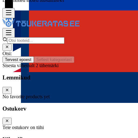
Lisa mõned tooted alustamiseks
Otsi:
Tervest epoest
Sellest kategooriast
Sisesta vähemalt 2 tähemärki
Lemmikud
No favorite products yet
Ostukorv
Teie ostukorv on tühi