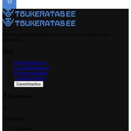
Müüme preemiumtooteid, mis on loodud teie igapäeva elu
tõstmiseks.
Tugi
Müügitingimused
Garantiitingimused
Privaatsuspoliitika
Tagastuspoliitika
Garantiitaotlus
Facebook
@t6ukeratas
12.5K followers