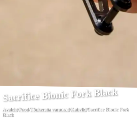
Sacrifice Bionic Fork Black
Avaleht
/
Pood
/
Tõukeratta varuosad
/
Kahvlid
/
Sacrifice Bionic Fork
Black