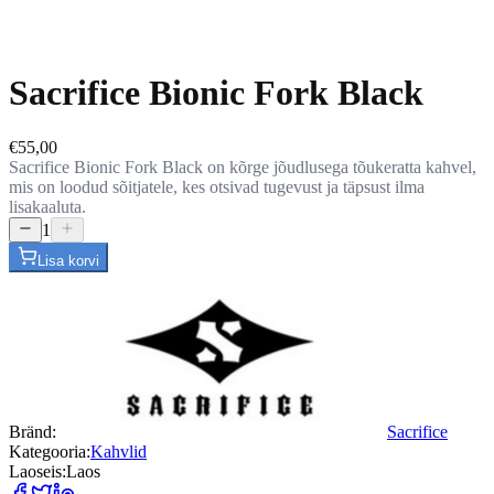
Sacrifice Bionic Fork Black
€55,00
Sacrifice Bionic Fork Black on kõrge jõudlusega tõukeratta kahvel,
mis on loodud sõitjatele, kes otsivad tugevust ja täpsust ilma
lisakaaluta.
1
Lisa korvi
Bränd
:
Sacrifice
Kategooria
:
Kahvlid
Laoseis
:
Laos