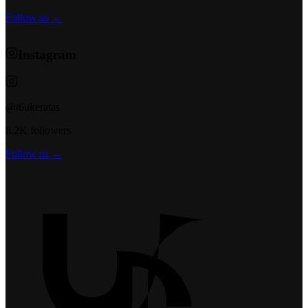
Follow us →
Instagram
@t6ukeratas
8.2K followers
Follow us →