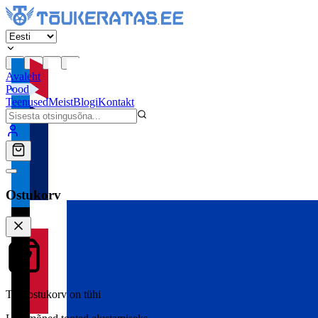
Avaleht
Pood
Teenused
Meist
Blogi
Kontakt
Ostukorv
Teie ostukorv on tühi