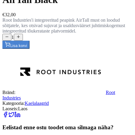
€32,00
Root Industries'i integreeritud peapink AirTall must on loodud
sõitjatele, kes otsivad sujuvat ja usaldusväärset juhtimiskogemust
integreeritud tõukerataste platvormidel.
1
Lisa korvi
Bränd:
Root
Industries
Kategooria:
Kaelalaagrid
Laoseis:
Laos
Eelistad enne ostu toodet oma silmaga näha?