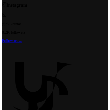
Instagram
@t6ukeratas
8.2K followers
Follow us →