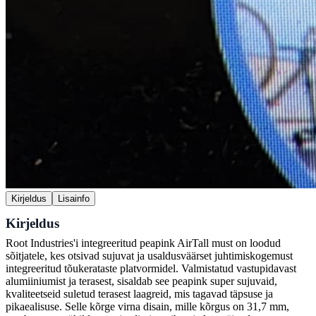
Kirjeldus
Lisainfo
Kirjeldus
Root Industries'i integreeritud peapink AirTall must on loodud
sõitjatele, kes otsivad sujuvat ja usaldusväärset juhtimiskogemust
integreeritud tõukerataste platvormidel. Valmistatud vastupidavast
alumiiniumist ja terasest, sisaldab see peapink super sujuvaid,
kvaliteetseid suletud terasest laagreid, mis tagavad täpsuse ja
pikaealisuse. Selle kõrge virna disain, mille kõrgus on 31,7 mm,