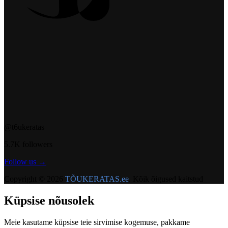
@t6ukeratas
5.7K followers
Follow us →
Copyright © 2026
TÕUKERATAS.ee
. Kõik õigused kaitstud
Küpsise nõusolek
Meie kasutame küpsise teie sirvimise kogemuse, pakkame