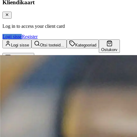
Kliendikaart
Log in to access your client card
Logi sisse
Register
Logi sisse
Otsi tooteid...
Kategooriad
Ostukorv
Kliendikaart