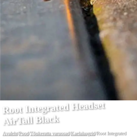
Root Integrated Headset
AirTall Black
Avaleht
/
Pood
/
Tõukeratta varuosad
/
Kaelalaagrid
/
Root Integrated