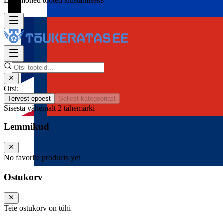
Lisa mõned tooted alustamiseks
Otsi:
Tervest epoest
Sellest kategooriast
Sisesta vähemalt 2 tähemärki
Lemmikud
No favorite products yet
Ostukorv
Teie ostukorv on tühi