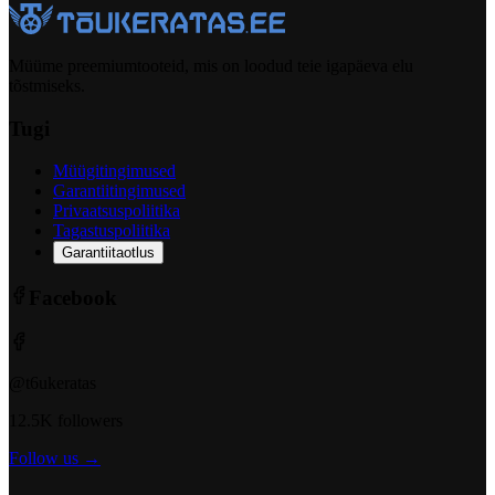
Müüme preemiumtooteid, mis on loodud teie igapäeva elu
tõstmiseks.
Tugi
Müügitingimused
Garantiitingimused
Privaatsuspoliitika
Tagastuspoliitika
Garantiitaotlus
Facebook
@t6ukeratas
12.5K followers
Follow us →