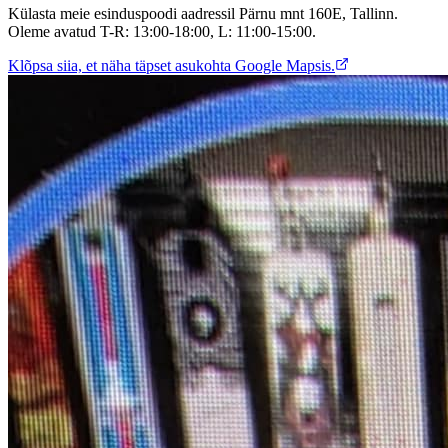
Külasta meie esinduspoodi aadressil Pärnu mnt 160E, Tallinn.
Oleme avatud T-R: 13:00-18:00, L: 11:00-15:00.
Klõpsa siia, et näha täpset asukohta Google Mapsis.