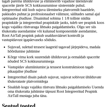
tagab parema ühilduvuse ja elimineerib vajaduse täiendavate
spacerite järele SCS kokkusurumisse süsteemide puhul.
Integreeritud stiil loob sujuva ülemineku platvormilt baaridele,
pakkudes puhtat ja professionaalset välimust, säilitades samal ajal
optimaalse jõudluse. Disainitud sobima 1 1/8 tolliste niidita
peapinkide ja integreeritud peapinkide jaoks, tuleb see peapink koos
kogu vajaliku riistvaraga lihtsaks paigaldamiseks. Olgu see siis
tõukeratta uuendamine või kulunud komponentide asendamine,
Root AirTall peapink pakub usaldusväärset kontrolli ja
vastupidavust igapäevaseks sõiduks.
Sujuvad, suletud terasest laagreid tagavad järjepideva, madala
hõõrdumise juhtimise
Kõrge virna kork suurendab ühilduvust ja eemaldab spacerite
nõuded SCS kokkusurumisega
Vastupidav alumiiniumist ja terasest konstruktsioon tagab
pikaajalise jõudluse
Integreeritud disain pakub sujuvat, sujuvat sobivust ühilduvate
tõukerataste platvormidega
Sisaldab kogu vajaliku riistvara lihtsaks paigaldamiseks Uuenda
oma tõukeratta juhtimise täpsust Root Integreeritud Peapink
AirTall mustaga juba täna.
Seotud tooted