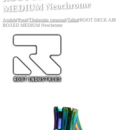
MEDIUM Neochrome
Avaleht
/
Pood
/
Tõukeratta varuosad
/
Tallad
/
ROOT DECK AIR
BOXED MEDIUM Neochrome