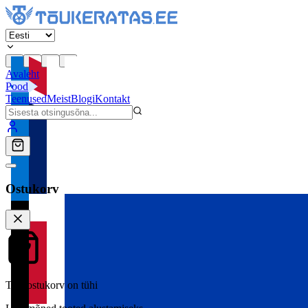
Avaleht
Pood
Teenused
Meist
Blogi
Kontakt
Ostukorv
Teie ostukorv on tühi