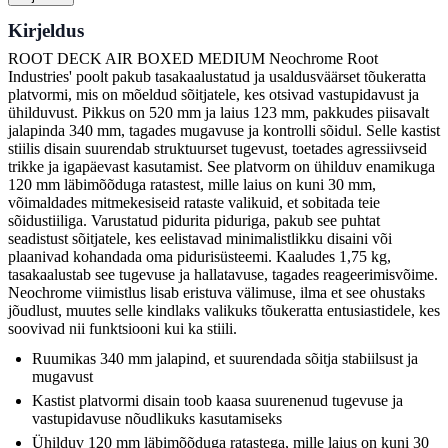
Kirjeldus
ROOT DECK AIR BOXED MEDIUM Neochrome Root
Industries' poolt pakub tasakaalustatud ja usaldusväärset tõukeratta
platvormi, mis on mõeldud sõitjatele, kes otsivad vastupidavust ja
ühilduvust. Pikkus on 520 mm ja laius 123 mm, pakkudes piisavalt
jalapinda 340 mm, tagades mugavuse ja kontrolli sõidul. Selle kastist
stiilis disain suurendab struktuurset tugevust, toetades agressiivseid
trikke ja igapäevast kasutamist. See platvorm on ühilduv enamikuga
120 mm läbimõõduga ratastest, mille laius on kuni 30 mm,
võimaldades mitmekesiseid rataste valikuid, et sobitada teie
sõidustiiliga. Varustatud pidurita piduriga, pakub see puhtat
seadistust sõitjatele, kes eelistavad minimalistlikku disaini või
plaanivad kohandada oma pidurisüsteemi. Kaaludes 1,75 kg,
tasakaalustab see tugevuse ja hallatavuse, tagades reageerimisvõime.
Neochrome viimistlus lisab eristuva välimuse, ilma et see ohustaks
jõudlust, muutes selle kindlaks valikuks tõukeratta entusiastidele, kes
soovivad nii funktsiooni kui ka stiili.
Ruumikas 340 mm jalapind, et suurendada sõitja stabiilsust ja
mugavust
Kastist platvormi disain toob kaasa suurenenud tugevuse ja
vastupidavuse nõudlikuks kasutamiseks
Ühilduv 120 mm läbimõõduga ratastega, mille laius on kuni 30