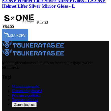
S-ONE Helmet Lifer Silver Mirror Gloss - L
S-ONE
Helmet Lifer Silver Mirror Gloss - L
Kiivrid
€84,00
LISA KORVI
Müüme preemiumtooteid, mis on loodud teie igapäeva elu
tõstmiseks.
Tugi
Müügitingimused
Garantiitingimused
Privaatsuspoliitika
Tagastuspoliitika
Garantiitaotlus