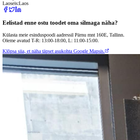
Laoseis:
Laos
Eelistad enne ostu toodet oma silmaga näha?
Külasta meie esinduspoodi aadressil Pärnu mnt 160E, Tallinn.
Oleme avatud T-R: 13:00-18:00, L: 11:00-15:00.
Klõpsa siia, et näha täpset asukohta Google Mapsis.