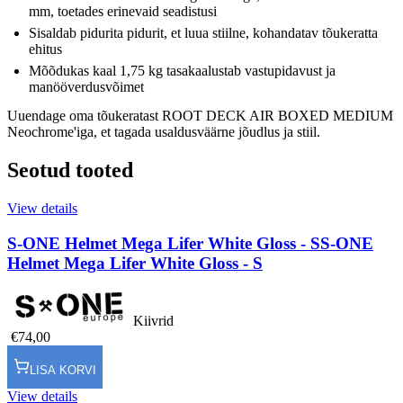
mm, toetades erinevaid seadistusi
Sisaldab pidurita pidurit, et luua stiilne, kohandatav tõukeratta
ehitus
Mõõdukas kaal 1,75 kg tasakaalustab vastupidavust ja
manööverdusvõimet
Uuendage oma tõukeratast ROOT DECK AIR BOXED MEDIUM
Neochrome'iga, et tagada usaldusväärne jõudlus ja stiil.
Seotud tooted
View details
S-ONE Helmet Mega Lifer White Gloss - S
S-ONE
Helmet Mega Lifer White Gloss - S
Kiivrid
€74,00
LISA KORVI
View details