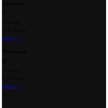
Facebook
@t6ukeratas
12.5K followers
Follow us →
Instagram
@t6ukeratas
8.2K followers
Follow us →