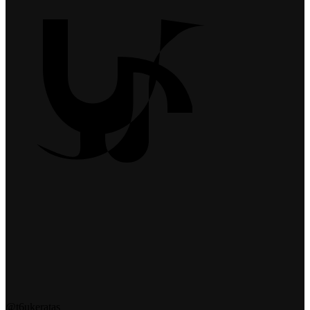
@t6ukeratas