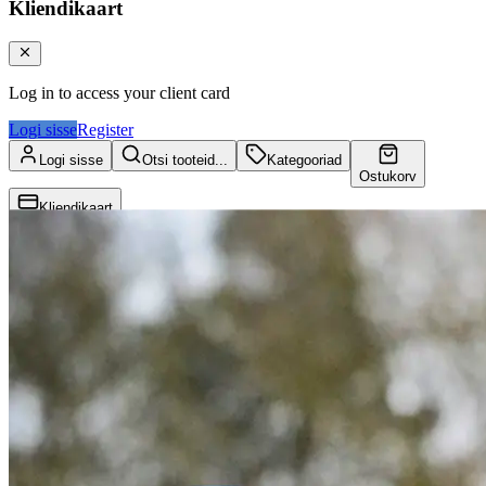
Kliendikaart
Log in to access your client card
Logi sisse
Register
Logi sisse
Otsi tooteid...
Kategooriad
Ostukorv
Kliendikaart