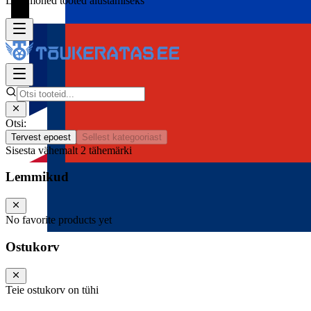
Lisa mõned tooted alustamiseks
Otsi:
Tervest epoest
Sellest kategooriast
Sisesta vähemalt 2 tähemärki
Lemmikud
No favorite products yet
Ostukorv
Teie ostukorv on tühi