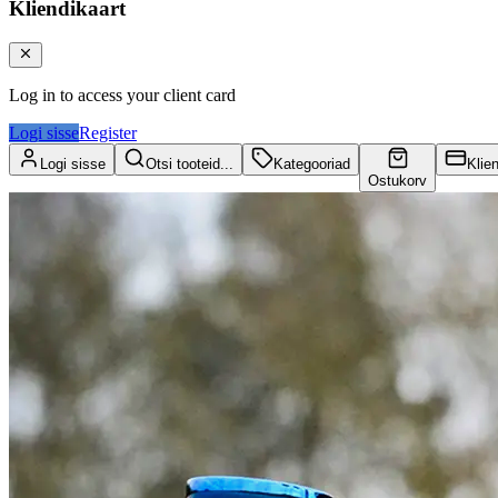
Kliendikaart
Log in to access your client card
Logi sisse
Register
Logi sisse
Otsi tooteid...
Kategooriad
Klie
Ostukorv