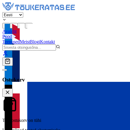
Avaleht
Pood
Teenused
Meist
Blogi
Kontakt
Ostukorv
Teie ostukorv on tühi