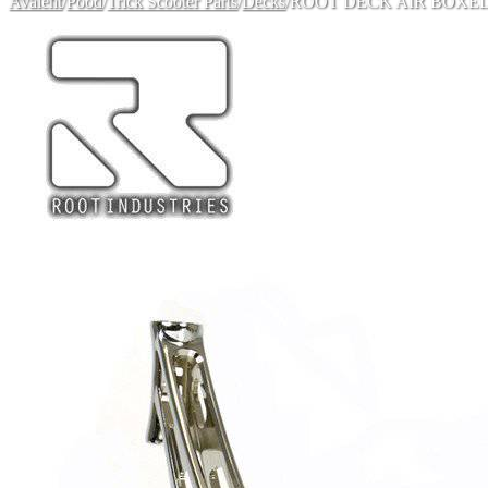
Avaleht
/
Pood
/
Trick Scooter Parts
/
Decks
/
ROOT DECK AIR BOXE