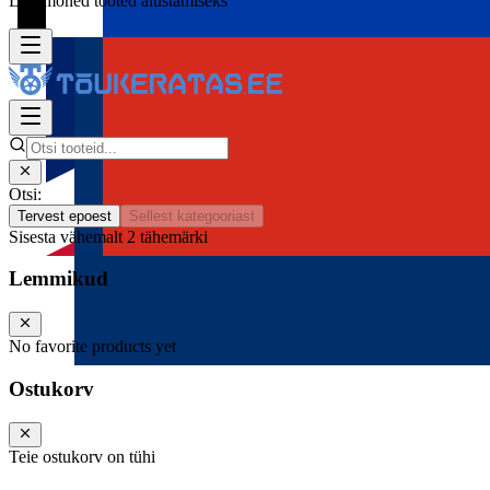
Lisa mõned tooted alustamiseks
Otsi:
Tervest epoest
Sellest kategooriast
Sisesta vähemalt 2 tähemärki
Lemmikud
No favorite products yet
Ostukorv
Teie ostukorv on tühi