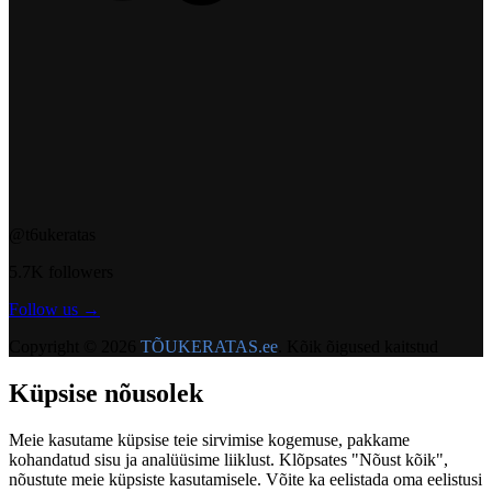
@t6ukeratas
5.7K followers
Follow us →
Copyright © 2026
TÕUKERATAS.ee
. Kõik õigused kaitstud
Küpsise nõusolek
Meie kasutame küpsise teie sirvimise kogemuse, pakkame
kohandatud sisu ja analüüsime liiklust. Klõpsates "Nõust kõik",
nõustute meie küpsiste kasutamisele. Võite ka eelistada oma eelistusi