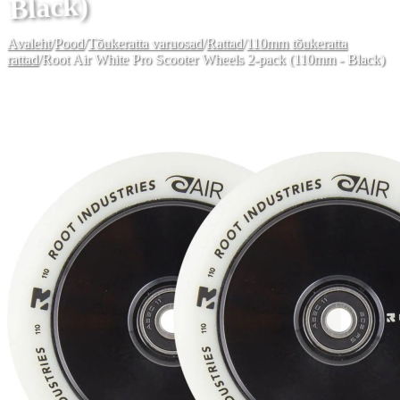
Black)
Avaleht
/
Pood
/
Tõukeratta varuosad
/
Rattad
/
110mm tõukeratta
rattad
/
Root Air White Pro Scooter Wheels 2-pack (110mm - Black)