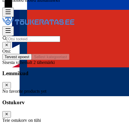
Lisa mõned tooted alustamiseks
Otsi:
Tervest epoest
Sellest kategooriast
Sisesta vähemalt 2 tähemärki
Lemmikud
No favorite products yet
Ostukorv
Teie ostukorv on tühi