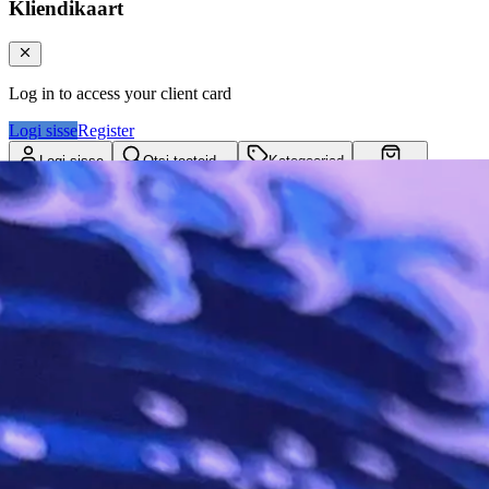
Kliendikaart
Log in to access your client card
Logi sisse
Register
Logi sisse
Otsi tooteid...
Kategooriad
Ostukorv
Kliendikaart