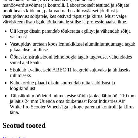
manööverdusvõimet ja kontrolli. Laboratoorselt testitud ja sõitjate
poolt heaks kiidetud, pakuvad nad usaldusväärset jõudlust ja
vastupidavust sõitjatele, kes otsivad täpsust ja kiirus. Must-valge
värviskeem lisab igale tõukerattale stiilse ja professionaalse ilme.
Üli kerge disain parandab tõukeratta agilityt ja vähendab sõitja
väsimust
Vastupidav uretaan koos lennukiklassi alumiiniumtuumaga tagab
pikaajalise jõudluse
Õõneskonstruktsiooni tehnoloogia tagab tugevuse, vähendades
samal ajal kaalu
Sisaldab kvaliteetseid ABEC 11 laagreid sujuvaks ja ühtlaseks
rullimiseks
Kahekordne plaadi disain suurendab ratta stabiilsust ja
löögikindlust
Täiuslikult mõõdetud mitmekesise sõidu jaoks, läbimõõt 110 mm
ja laius 24 mm Uuenda oma tõukeratast Root Industries Air
White Pro Scooter Wheels'iga ja koge paremat kontrolli ja kiirus
täna.
Seotud tooted