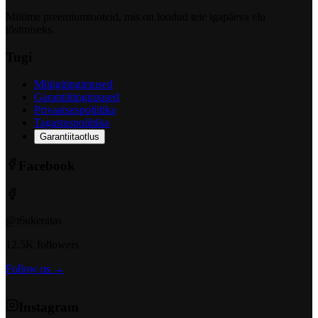
Müüme preemiumtooteid, mis on loodud teie igapäeva elu
tõstmiseks.
Tugi
Müügitingimused
Garantiitingimused
Privaatsuspoliitika
Tagastuspoliitika
Garantiitaotlus
Facebook
@t6ukeratas
12.5K followers
Follow us →
Instagram