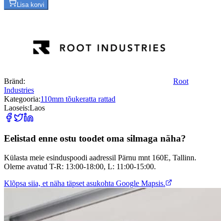
Lisa korvi
Bränd:
Root
Industries
Kategooria:
110mm tõukeratta rattad
Laoseis:
Laos
Eelistad enne ostu toodet oma silmaga näha?
Külasta meie esinduspoodi aadressil Pärnu mnt 160E, Tallinn.
Oleme avatud T-R: 13:00-18:00, L: 11:00-15:00.
Klõpsa siia, et näha täpset asukohta Google Mapsis.