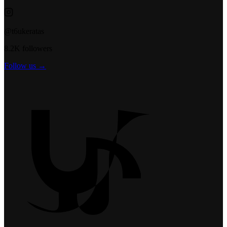
@t6ukeratas
8.2K followers
Follow us →