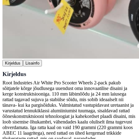
Kirjeldus
Lisainfo
Kirjeldus
Root Industries Air White Pro Scooter Wheels 2-pack pakub
sõitjatele kõrge jõudlusega uuendust oma innovaatilise disaini ja
kerge konstruktsiooniga. 110 mm läbimõõdu ja 24 mm laiusega
rattad tagavad sujuva ja stabiilse sõidu, mis sobib ideaalselt nii
tänava- kui ka pargisõiduks. Valmistatud vastupidavast uretaanist ja
varustatud lennukiklassi alumiiniumist tuumaga, sisaldavad rattad
õõneskonstruktsiooni tehnoloogiat ja kahekordset plaadi disaini, mis
loob sisemise õhukambri, vähendades kaalu oluliselt ilma tugevust
ohverdamata. Iga ratta kaal on vaid 190 grammi (220 grammi koos
ABEC 11 laagritega), need rattad on ühed kergemad trikkide
tõukerataste rattad, mis on saadaval, parandades