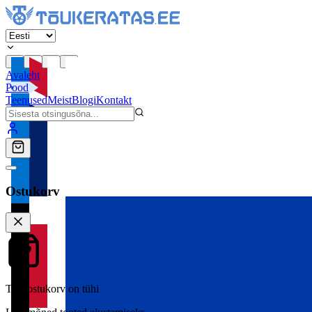
Avaleht
Pood
Teenused
Meist
Blogi
Kontakt
Ostukorv
Teie ostukorv on tühi