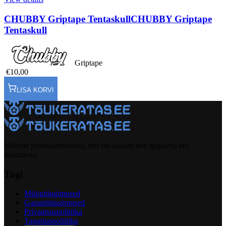
CHUBBY Griptape Tentaskull
CHUBBY Griptape
Tentaskull
Griptape
€10,00
LISA KORVI
Müüme preemiumtooteid, mis on loodud teie igapäeva elu
tõstmiseks.
Tugi
Müügitingimused
Garantiitingimused
Privaatsuspoliitika
Tagastuspoliitika