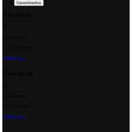
Garantiitaotlus
Facebook
@t6ukeratas
12.5K followers
Follow us →
Instagram
@t6ukeratas
8.2K followers
Follow us →