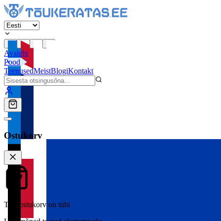
Avaleht
Pood
Teenused
Meist
Blogi
Kontakt
Ostukorv
Teie ostukorv on tühi