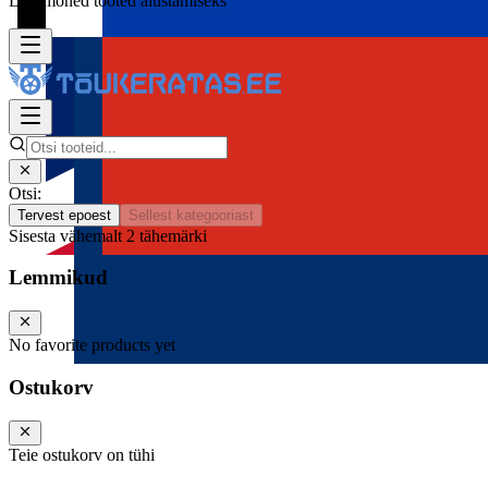
Lisa mõned tooted alustamiseks
Otsi:
Tervest epoest
Sellest kategooriast
Sisesta vähemalt 2 tähemärki
Lemmikud
No favorite products yet
Ostukorv
Teie ostukorv on tühi