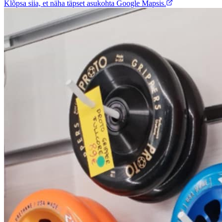
Klõpsa siia, et näha täpset asukohta Google Mapsis.