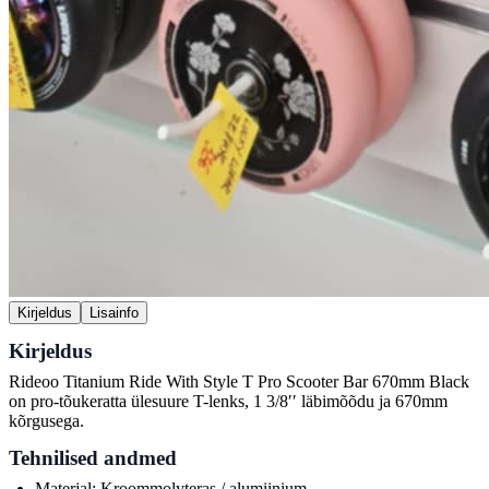
Kirjeldus
Lisainfo
Kirjeldus
Rideoo Titanium Ride With Style T Pro Scooter Bar 670mm Black
on pro-tõukeratta ülesuure T-lenks, 1 3/8ʹʹ läbimõõdu ja 670mm
kõrgusega.
Tehnilised andmed
Materjal: Kroommolyteras / alumiinium