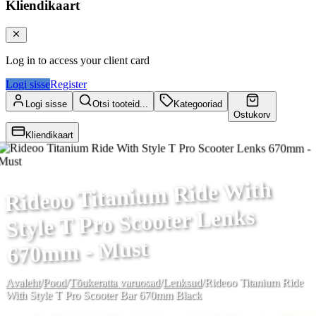
Kliendikaart
Log in to access your client card
Logi sisse
Register
Logi sisse
Otsi tooteid...
Kategooriad
Ostukorv
Kliendikaart
Rideoo Titanium Ride With
Style T Pro Scooter Lenks
670mm - Must
Avaleht
/
Pood
/
Tõukeratta varuosad
/
Lenksud
/
Rideoo Titanium Ride
With Style T Pro Scooter Bar 670mm Black