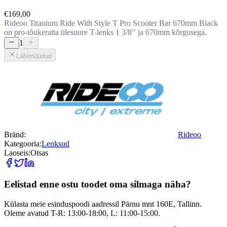
€169,00
Rideoo Titanium Ride With Style T Pro Scooter Bar 670mm Black
on pro-tõukeratta ülesuure T-lenks 1 3/8ʹʹ ja 670mm kõrgusega.
1
Läbimüüdud
Bränd:
Rideoo
Kategooria:
Lenksud
Laoseis:
Otsas
Eelistad enne ostu toodet oma silmaga näha?
Külasta meie esinduspoodi aadressil Pärnu mnt 160E, Tallinn.
Oleme avatud T-R: 13:00-18:00, L: 11:00-15:00.