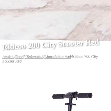
Rideoo 200 City Scooter Red
Avaleht
/
Pood
/
Tõukerattad
/
Linnatõukerattad
/
Rideoo 200 City
Scooter Red