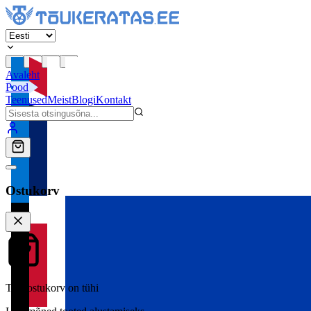
Avaleht
Pood
Teenused
Meist
Blogi
Kontakt
Ostukorv
Teie ostukorv on tühi