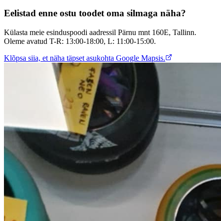
Eelistad enne ostu toodet oma silmaga näha?
Külasta meie esinduspoodi aadressil Pärnu mnt 160E, Tallinn.
Oleme avatud T-R: 13:00-18:00, L: 11:00-15:00.
Klõpsa siia, et näha täpset asukohta Google Mapsis.