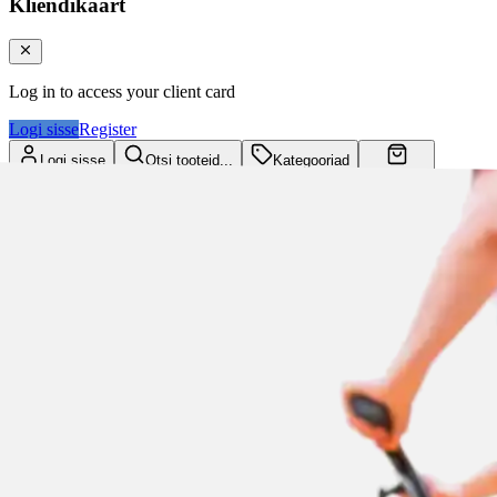
Kliendikaart
Log in to access your client card
Logi sisse
Register
Logi sisse
Otsi tooteid...
Kategooriad
Ostukorv
Kliendikaart