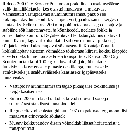
Rideoo 200 City Scooter Punane on praktiline ja usaldusväärne
valik linnaliiklejatele, kes otsivad mugavust ja mugavust.
Valmistatud vastupidavast alumiiniumraamist, pakub see
kokkupandav linnasõiduk vastupidavust, jäädes samas kergesti
kantavaks. Selle suured 200 mm polüuretaanratastega on sujuv ja
stabiilne sõit linnatänavatel ja kõnniteedel, neelates šokke ja
suurendades kontrolli. Reguleeritavad lenkstangid, mis ulatuvad
kuni 107 cm, tagavad kohandatud sobivuse erineva pikkusega
sõitjatele, edendades mugavat sõiduasendit. Kasutajasõbralik
kokkuklapitav süsteem võimaldab tõukeratta kiiresti kokku klappida,
et seda oleks lihtne hoiustada või transportida. Rideoo 200 City
Scooter toetab kuni 100 kg kaaluvaid sõitjaid, ühendades
funktsionaalsuse erksate punaste detailidega, muutes selle
atraktiivseks ja usaldusväärseks kaaslaseks igapäevaseks
linnareisiks.
Vastupidav alumiiniumraam tagab pikaajalise töökindluse ja
kerge käsitsemise
Suured 200 mm laiad rattad pakuvad sujuvaid sõite ja
suurepärast stabiilsust linnapindadel
Reguleeritavad lenkstangid kuni 107 cm pakuvad ergonoomilist
mugavust erinevatele sõitjatele
Mugav kokkupandav disain võimaldab lihtsat hoiustamist ja
transportimist