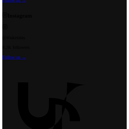
Follow us →
Instagram
@t6ukeratas
8.2K followers
Follow us →