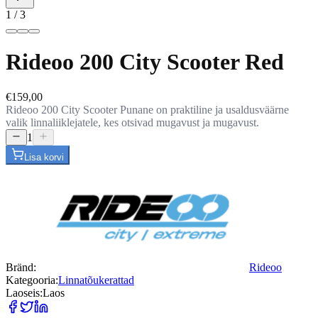
1
/
3
Rideoo 200 City Scooter Red
€159,00
Rideoo 200 City Scooter Punane on praktiline ja usaldusväärne
valik linnaliiklejatele, kes otsivad mugavust ja mugavust.
1
Lisa korvi
Bränd
:
Rideoo
Kategooria
:
Linnatõukerattad
Laoseis
:
Laos