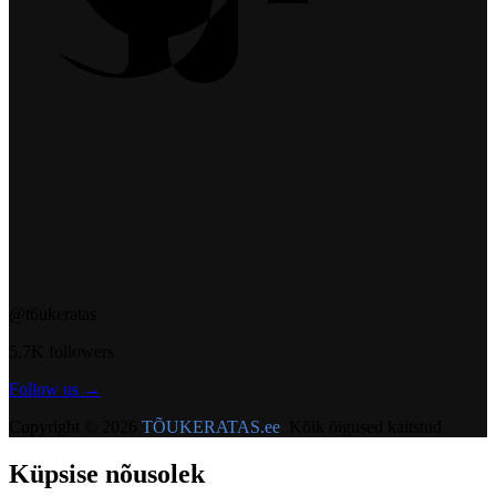
@t6ukeratas
5.7K followers
Follow us →
Copyright ©
2026
TÕUKERATAS.ee
.
Kõik õigused kaitstud
Küpsise nõusolek