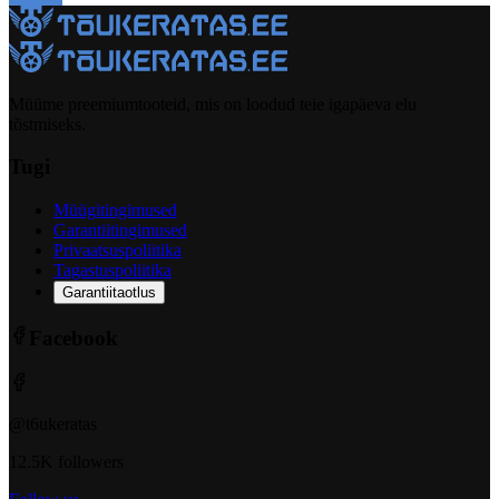
Müüme preemiumtooteid, mis on loodud teie igapäeva elu
tõstmiseks.
Tugi
Müügitingimused
Garantiitingimused
Privaatsuspoliitika
Tagastuspoliitika
Garantiitaotlus
Facebook
@t6ukeratas
12.5K followers