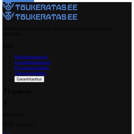
Müüme preemiumtooteid, mis on loodud teie igapäeva elu
tõstmiseks.
Tugi
Müügitingimused
Garantiitingimused
Privaatsuspoliitika
Tagastuspoliitika
Garantiitaotlus
Facebook
@t6ukeratas
12.5K followers