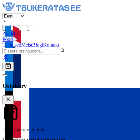
Avaleht
Pood
Teenused
Meist
Blogi
Kontakt
Ostukorv
Teie ostukorv on tühi