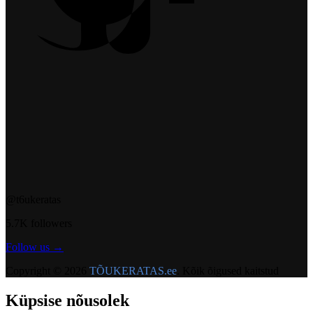
@t6ukeratas
5.7K followers
Follow us →
Copyright © 2026
TÕUKERATAS.ee
. Kõik õigused kaitstud
Küpsise nõusolek