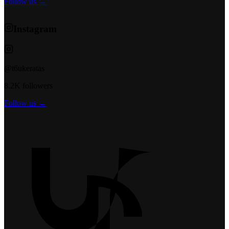
Follow us →
Instagram
@t6ukeratas
8.2K followers
Follow us →