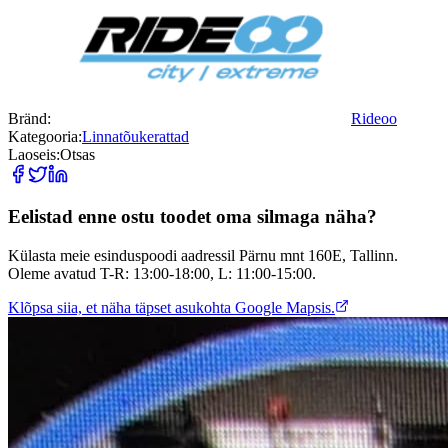
Bränd:
Rideoo
Kategooria:
Linnatõukerattad
Laoseis:
Otsas
Eelistad enne ostu toodet oma silmaga näha?
Külasta meie esinduspoodi aadressil Pärnu mnt 160E, Tallinn.
Oleme avatud T-R: 13:00-18:00, L: 11:00-15:00.
Klõpsa siia, et näha täpset asukohta Google Mapsis.