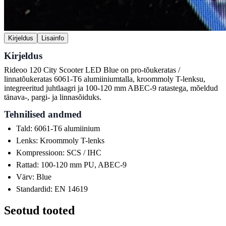
Kirjeldus
Lisainfo
Kirjeldus
Rideoo 120 City Scooter LED Blue on pro-tõukeratas /
linnatõukeratas 6061-T6 alumiiniumtalla, kroommoly T-lenksu,
integreeritud juhtlaagri ja 100-120 mm ABEC-9 ratastega, mõeldud
tänava-, pargi- ja linnasõiduks.
Tehnilised andmed
Tald: 6061-T6 alumiinium
Lenks: Kroommoly T-lenks
Kompressioon: SCS / IHC
Rattad: 100-120 mm PU, ABEC-9
Värv: Blue
Standardid: EN 14619
Seotud tooted