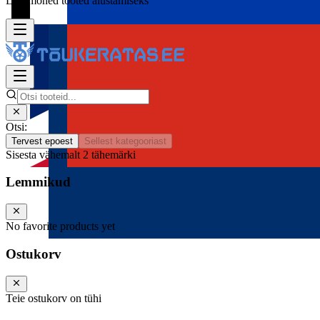
Lisa mõned tooted alustamiseks
Otsi:
Tervest epoest
Sellest kategooriast
Sisesta vähemalt 2 tähemärki
Lemmikud
No favorite products yet
Ostukorv
Teie ostukorv on tühi