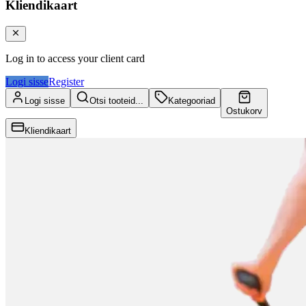
Kliendikaart
Log in to access your client card
Logi sisse
Register
Logi sisse
Otsi tooteid...
Kategooriad
Ostukorv
Kliendikaart