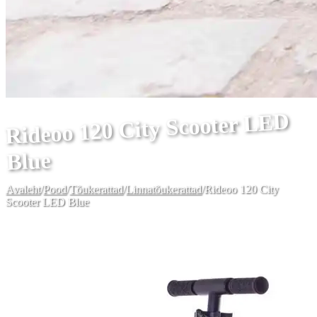
Rideoo 120 City Scooter LED
Blue
Avaleht
/
Pood
/
Tõukerattad
/
Linnatõukerattad
/
Rideoo 120 City
Scooter LED Blue