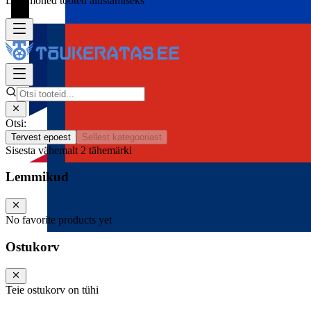
Lisa mõned tooted alustamiseks
Otsi:
Tervest epoest
Sellest kategooriast
Sisesta vähemalt 2 tähemärki
Lemmikud
No favorite products yet
Ostukorv
Teie ostukorv on tühi