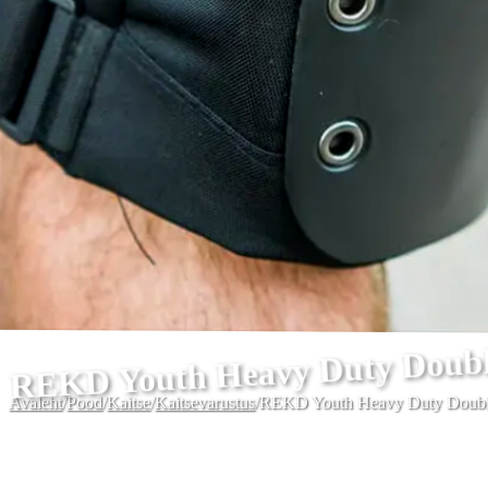
REKD Youth Heavy Duty Double
Avaleht
/
Pood
/
Kaitse
/
Kaitsevarustus
/
REKD Youth Heavy Duty Double