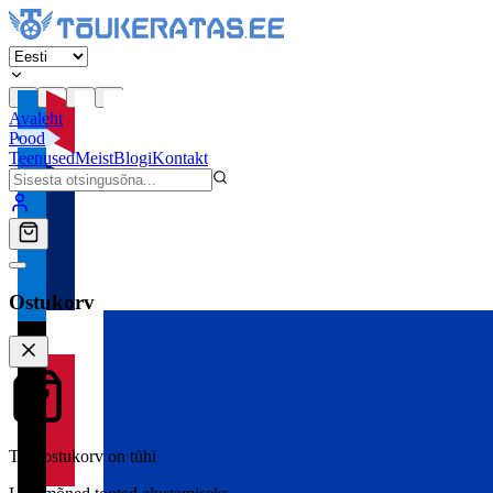
Avaleht
Pood
Teenused
Meist
Blogi
Kontakt
Ostukorv
Teie ostukorv on tühi