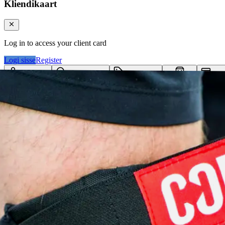
Kliendikaart
Log in to access your client card
Logi sisse
Register
Logi sisse
Otsi tooteid...
Kategooriad
Klie
Ostukorv