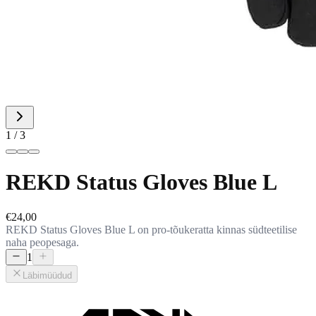
1 / 3
REKD Status Gloves Blue L
€24,00
REKD Status Gloves Blue L on pro-tõukeratta kinnas südteetilise
naha peopesaga.
1
Läbimüüdud