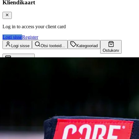
Kliendikaart
Log in to access your client card
Logi sisse
Register
Logi sisse
Otsi tooteid...
Kategooriad
Ostukorv
Kliendikaart