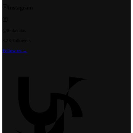
Instagram
@t6ukeratas
8.2K followers
Follow us →