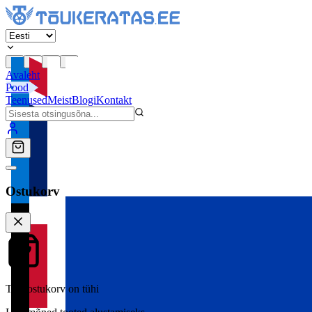
Avaleht
Pood
Teenused
Meist
Blogi
Kontakt
Ostukorv
Teie ostukorv on tühi