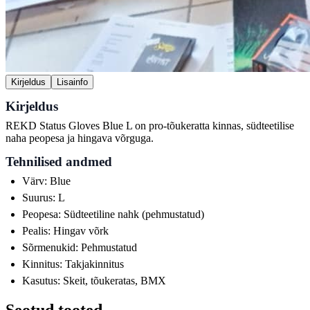
Kirjeldus
Lisainfo
Kirjeldus
REKD Status Gloves Blue L on pro-tõukeratta kinnas, südteetilise
naha peopesa ja hingava võrguga.
Tehnilised andmed
Värv: Blue
Suurus: L
Peopesa: Südteetiline nahk (pehmustatud)
Pealis: Hingav võrk
Sõrmenukid: Pehmustatud
Kinnitus: Takjakinnitus
Kasutus: Skeit, tõukeratas, BMX