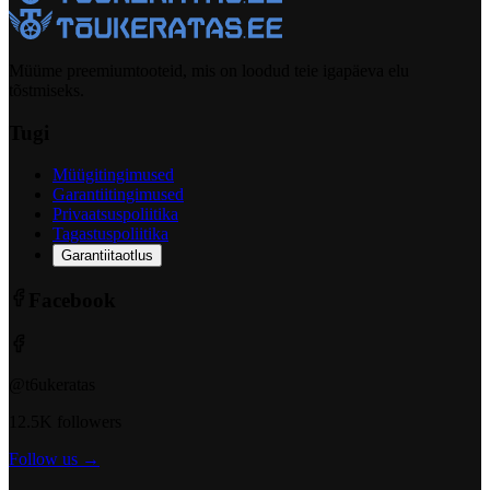
Müüme preemiumtooteid, mis on loodud teie igapäeva elu
tõstmiseks.
Tugi
Müügitingimused
Garantiitingimused
Privaatsuspoliitika
Tagastuspoliitika
Garantiitaotlus
Facebook
@t6ukeratas
12.5K followers
Follow us →