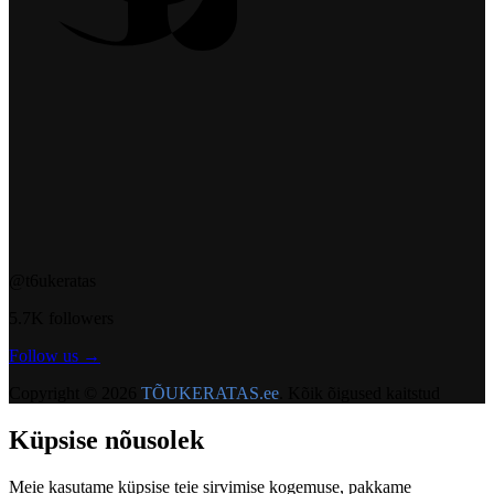
@t6ukeratas
5.7K followers
Follow us →
Copyright © 2026
TÕUKERATAS.ee
. Kõik õigused kaitstud
Küpsise nõusolek
Meie kasutame küpsise teie sirvimise kogemuse, pakkame