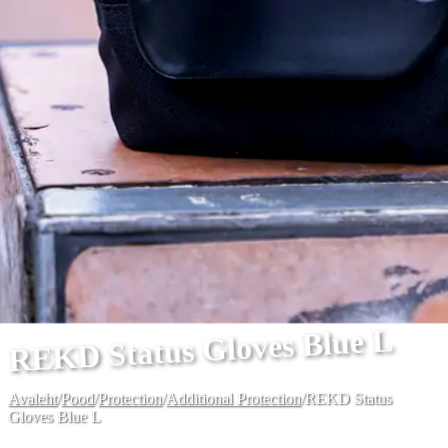
REKD Status Gloves Blue L
Avaleht
/
Pood
/
Protection
/
Additional Protection
/
REKD Status
Gloves Blue L