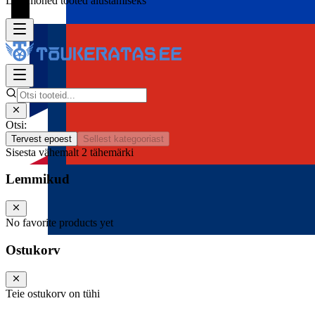
Lisa mõned tooted alustamiseks
Otsi:
Tervest epoest
Sellest kategooriast
Sisesta vähemalt 2 tähemärki
Lemmikud
No favorite products yet
Ostukorv
Teie ostukorv on tühi