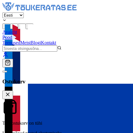
Avaleht
Pood
Teenused
Meist
Blogi
Kontakt
Ostukorv
Teie ostukorv on tühi