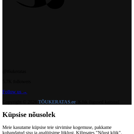
@t6ukeratas
5.7K followers
Follow us →
Copyright © 2026
TÕUKERATAS.ee
. Kõik õigused kaitstud
Küpsise nõusolek
Meie kasutame küpsise teie sirvimise kogemuse, pakkame
kohandatud sisu ja analüüsime liiklust. Klõpsates "Nõust kõik",