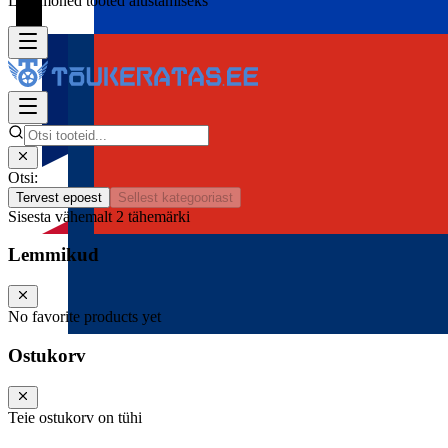
Lisa mõned tooted alustamiseks
Otsi:
Tervest epoest
Sellest kategooriast
Sisesta vähemalt 2 tähemärki
Lemmikud
No favorite products yet
Ostukorv
Teie ostukorv on tühi