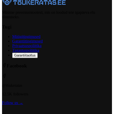
Müüme preemiumtooteid, mis on loodud teie igapäeva elu
tõstmiseks.
Tugi
Müügitingimused
Garantiitingimused
Privaatsuspoliitika
Tagastuspoliitika
Garantiitaotlus
Facebook
@t6ukeratas
12.5K followers
Follow us →