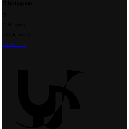
Instagram
@t6ukeratas
8.2K followers
Follow us →