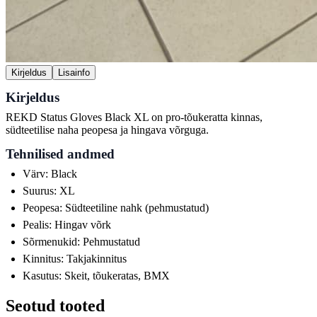
Kirjeldus
Lisainfo
Kirjeldus
REKD Status Gloves Black XL on pro-tõukeratta kinnas,
südteetilise naha peopesa ja hingava võrguga.
Tehnilised andmed
Värv: Black
Suurus: XL
Peopesa: Südteetiline nahk (pehmustatud)
Pealis: Hingav võrk
Sõrmenukid: Pehmustatud
Kinnitus: Takjakinnitus
Kasutus: Skeit, tõukeratas, BMX
Seotud tooted