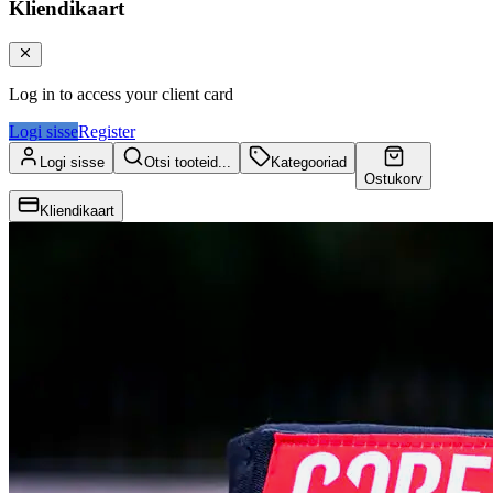
Kliendikaart
Log in to access your client card
Logi sisse
Register
Logi sisse
Otsi tooteid...
Kategooriad
Ostukorv
Kliendikaart