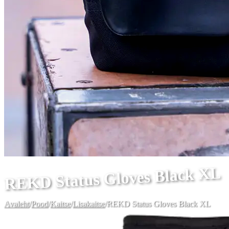
REKD Status Gloves Black XL
Avaleht
/
Pood
/
Kaitse
/
Lisakaitse
/
REKD Status Gloves Black XL