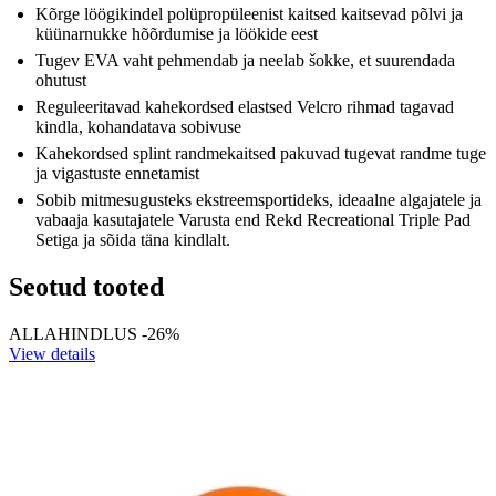
Kõrge löögikindel polüpropüleenist kaitsed kaitsevad põlvi ja
küünarnukke hõõrdumise ja löökide eest
Tugev EVA vaht pehmendab ja neelab šokke, et suurendada
ohutust
Reguleeritavad kahekordsed elastsed Velcro rihmad tagavad
kindla, kohandatava sobivuse
Kahekordsed splint randmekaitsed pakuvad tugevat randme tuge
ja vigastuste ennetamist
Sobib mitmesugusteks ekstreemsportideks, ideaalne algajatele ja
vabaaja kasutajatele Varusta end Rekd Recreational Triple Pad
Setiga ja sõida täna kindlalt.
Seotud tooted
ALLAHINDLUS -26%
View details