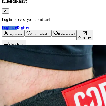
Kliendikaart
Log in to access your client card
Logi sisse
Register
Logi sisse
Otsi tooteid...
Kategooriad
Ostukorv
Kliendikaart