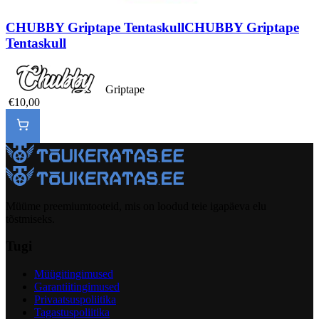
CHUBBY Griptape Tentaskull
CHUBBY Griptape
Tentaskull
Griptape
€10,00
Müüme preemiumtooteid, mis on loodud teie igapäeva elu
tõstmiseks.
Tugi
Müügitingimused
Garantiitingimused
Privaatsuspoliitika
Tagastuspoliitika