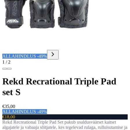
ALLAHINDLUS -49%
1
/
2
Rekd Recrational Triple Pad
set S
€35,00
ALLAHINDLUS
-
49
%
€18,00
Rekd Recreational Triple Pad Set pakub usaldusväärset kaitset
algajatele ja vabaaja sõitjatele, kes tegelevad rulaga, rulluisutamise ja