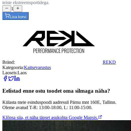
teiste ekstreemsportidega.
1
Lisa korvi
Bränd
:
REKD
Kategooria
:
Kaitsevarustus
Laoseis
:
Laos
Eelistad enne ostu toodet oma silmaga näha?
Külasta meie esinduspoodi aadressil Pärnu mnt 160E, Tallinn.
Oleme avatud T-R: 13:00-18:00, L: 11:00-15:00.
Klõpsa siia, et näha täpset asukohta Google Mapsis.