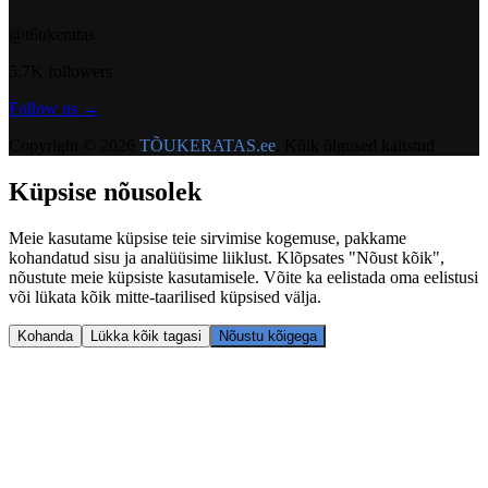
@t6ukeratas
5.7K followers
Follow us →
Copyright ©
2026
TÕUKERATAS.ee
.
Kõik õigused kaitstud
Küpsise nõusolek
Meie kasutame küpsise teie sirvimise kogemuse, pakkame
kohandatud sisu ja analüüsime liiklust. Klõpsates "Nõust kõik",
nõustute meie küpsiste kasutamisele. Võite ka eelistada oma eelistusi
või lükata kõik mitte-taarilised küpsised välja.
Kohanda
Lükka kõik tagasi
Nõustu kõigega