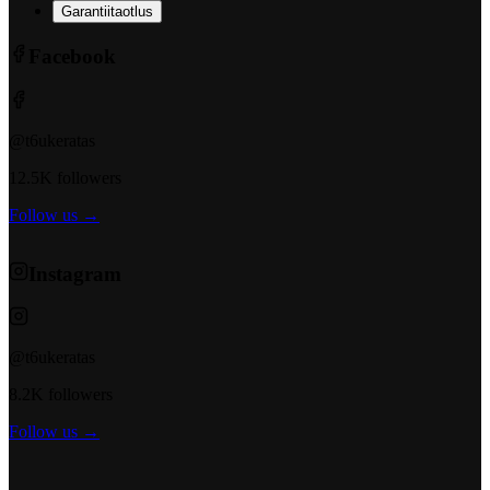
Garantiitaotlus
Facebook
@t6ukeratas
12.5K followers
Follow us →
Instagram
@t6ukeratas
8.2K followers
Follow us →