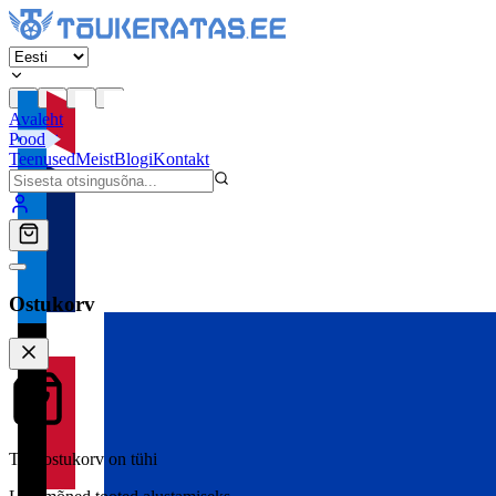
Avaleht
Pood
Teenused
Meist
Blogi
Kontakt
Ostukorv
Teie ostukorv on tühi