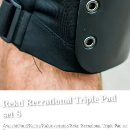
Rekd Recrational Triple Pad
set S
Avaleht
/
Pood
/
Kaitse
/
Kaitsevarustus
/
Rekd Recrational Triple Pad set