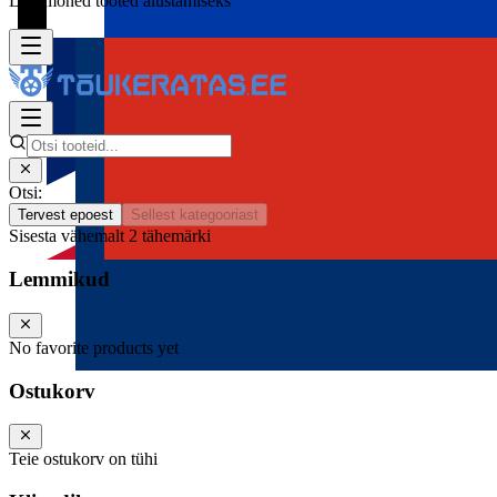
Lisa mõned tooted alustamiseks
Otsi:
Tervest epoest
Sellest kategooriast
Sisesta vähemalt 2 tähemärki
Lemmikud
No favorite products yet
Ostukorv
Teie ostukorv on tühi