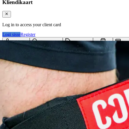
Kliendikaart
Log in to access your client card
Logi sisse
Register
Logi sisse
Otsi tooteid...
Kategooriad
Klie
Ostukorv