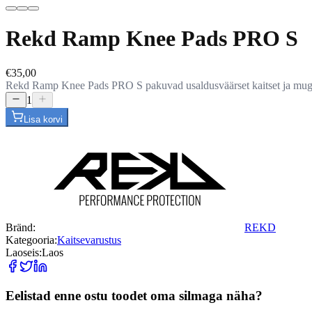
Rekd Ramp Knee Pads PRO S
€35,00
Rekd Ramp Knee Pads PRO S pakuvad usaldusväärset kaitset ja mugavu
1
Lisa korvi
Bränd:
REKD
Kategooria:
Kaitsevarustus
Laoseis:
Laos
Eelistad enne ostu toodet oma silmaga näha?