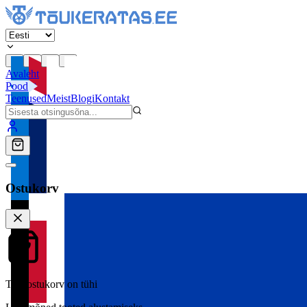
Avaleht
Pood
Teenused
Meist
Blogi
Kontakt
Ostukorv
Teie ostukorv on tühi