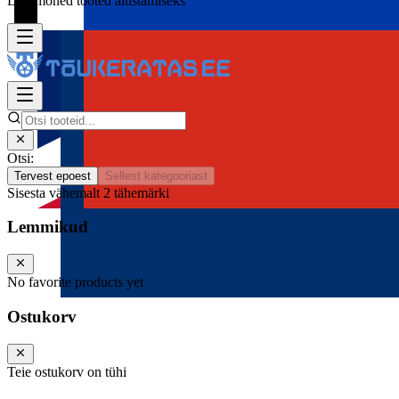
Lisa mõned tooted alustamiseks
Otsi:
Tervest epoest
Sellest kategooriast
Sisesta vähemalt 2 tähemärki
Lemmikud
No favorite products yet
Ostukorv
Teie ostukorv on tühi