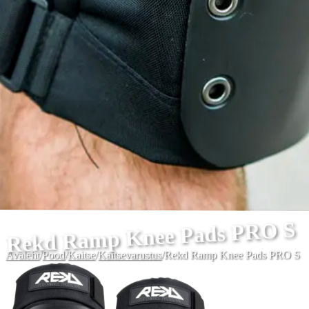
Rekd Ramp Knee Pads PRO S
Avaleht
/
Pood
/
Kaitse
/
Kaitsevarustus
/
Rekd Ramp Knee Pads PRO S