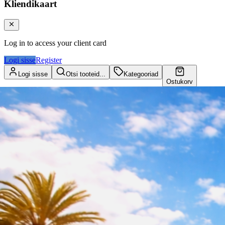
Kliendikaart
Log in to access your client card
Logi sisse
Register
Logi sisse
Otsi tooteid...
Kategooriad
Ostukorv
Kliendikaart