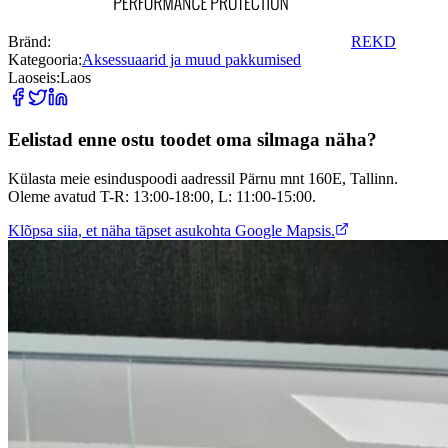
Bränd:
REKD
Kategooria:
Aksessuaarid ja muud pakkumised
Laoseis:
Laos
Eelistad enne ostu toodet oma silmaga näha?
Külasta meie esinduspoodi aadressil Pärnu mnt 160E, Tallinn.
Oleme avatud T-R: 13:00-18:00, L: 11:00-15:00.
Klõpsa siia, et näha täpset asukohta Google Mapsis.