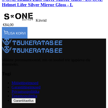
Helmet Lifer Silver Mirror Gloss - L
Kiivrid
€84,00
LISA KORVI
Müüme preemiumtooteid, mis on loodud teie igapäeva elu
tõstmiseks.
Tugi
Müügitingimused
Garantiitingimused
Privaatsuspoliitika
Tagastuspoliitika
Garantiitaotlus