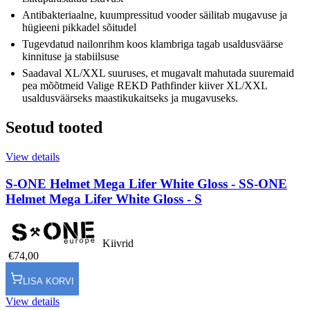
Antibakteriaalne, kuumpressitud vooder säilitab mugavuse ja
hügieeni pikkadel sõitudel
Tugevdatud nailonrihm koos klambriga tagab usaldusväärse
kinnituse ja stabiilsuse
Saadaval XL/XXL suuruses, et mugavalt mahutada suuremaid
pea mõõtmeid Valige REKD Pathfinder kiiver XL/XXL
usaldusväärseks maastikukaitseks ja mugavuseks.
Seotud tooted
View details
S-ONE Helmet Mega Lifer White Gloss - S
S-ONE
Helmet Mega Lifer White Gloss - S
Kiivrid
€74,00
LISA KORVI
View details