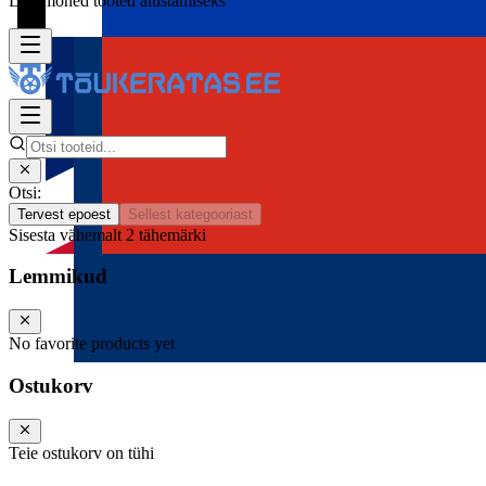
Lisa mõned tooted alustamiseks
Otsi:
Tervest epoest
Sellest kategooriast
Sisesta vähemalt 2 tähemärki
Lemmikud
No favorite products yet
Ostukorv
Teie ostukorv on tühi