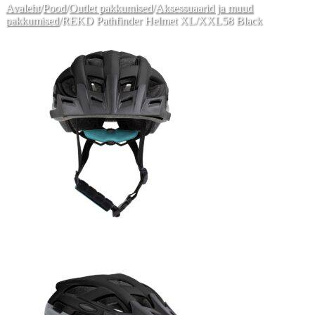
Avaleht
/
Pood
/
Outlet pakkumised
/
Aksessuaarid ja muud
pakkumised
/
REKD Pathfinder Helmet XL/XXL58 Black