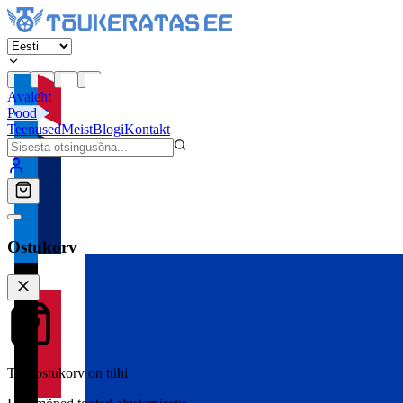
Avaleht
Pood
Teenused
Meist
Blogi
Kontakt
Ostukorv
Teie ostukorv on tühi