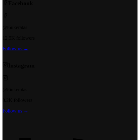
Facebook
@t6ukeratas
12.5K followers
Follow us →
Instagram
@t6ukeratas
8.2K followers
Follow us →