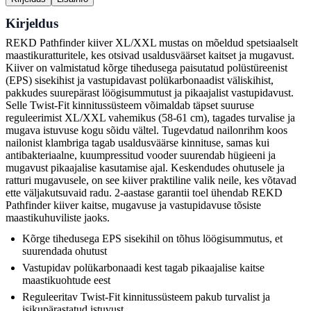
Kirjeldus
REKD Pathfinder kiiver XL/XXL mustas on mõeldud spetsiaalselt
maastikuratturitele, kes otsivad usaldusväärset kaitset ja mugavust.
Kiiver on valmistatud kõrge tihedusega paisutatud polüstüreenist
(EPS) sisekihist ja vastupidavast polükarbonaadist väliskihist,
pakkudes suurepärast löögisummutust ja pikaajalist vastupidavust.
Selle Twist-Fit kinnitussüsteem võimaldab täpset suuruse
reguleerimist XL/XXL vahemikus (58-61 cm), tagades turvalise ja
mugava istuvuse kogu sõidu vältel. Tugevdatud nailonrihm koos
nailonist klambriga tagab usaldusväärse kinnituse, samas kui
antibakteriaalne, kuumpressitud vooder suurendab hügieeni ja
mugavust pikaajalise kasutamise ajal. Keskendudes ohutusele ja
ratturi mugavusele, on see kiiver praktiline valik neile, kes võtavad
ette väljakutsuvaid radu. 2-aastase garantii toel ühendab REKD
Pathfinder kiiver kaitse, mugavuse ja vastupidavuse tõsiste
maastikuhuviliste jaoks.
Kõrge tihedusega EPS sisekihil on tõhus löögisummutus, et
suurendada ohutust
Vastupidav polükarbonaadi kest tagab pikaajalise kaitse
maastikuohtude eest
Reguleeritav Twist-Fit kinnitussüsteem pakub turvalist ja
isikupärastatud istuvust