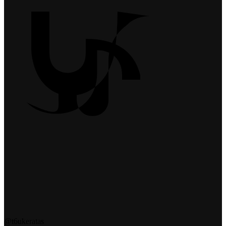
@t6ukeratas