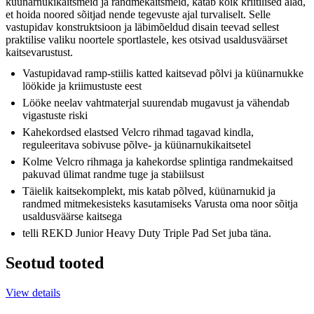
küünarnukikaitsmeid ja randmekaitsmeid, katab kõik kriitilised alad,
et hoida noored sõitjad nende tegevuste ajal turvaliselt. Selle
vastupidav konstruktsioon ja läbimõeldud disain teevad sellest
praktilise valiku noortele sportlastele, kes otsivad usaldusväärset
kaitsevarustust.
Vastupidavad ramp-stiilis katted kaitsevad põlvi ja küünarnukke
löökide ja kriimustuste eest
Lööke neelav vahtmaterjal suurendab mugavust ja vähendab
vigastuste riski
Kahekordsed elastsed Velcro rihmad tagavad kindla,
reguleeritava sobivuse põlve- ja küünarnukikaitsetel
Kolme Velcro rihmaga ja kahekordse splintiga randmekaitsed
pakuvad ülimat randme tuge ja stabiilsust
Täielik kaitsekomplekt, mis katab põlved, küünarnukid ja
randmed mitmekesisteks kasutamiseks Varusta oma noor sõitja
usaldusväärse kaitsega
telli REKD Junior Heavy Duty Triple Pad Set juba täna.
Seotud tooted
View details