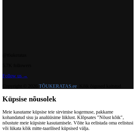
@t6ukeratas
5.7K followers
Follow us →
Copyright © 2026
TÕUKERATAS.ee
. Kõik õigused kaitstud
Küpsise nõusolek
Meie kasutame küpsise teie sirvimise kogemuse, pakkame
kohandatud sisu ja analüüsime liiklust. Klõpsates "Nõust kõik",
nõustute meie küpsiste kasutamisele. Võite ka eelistada oma eelistusi
või lükata kõik mitte-taarilised küpsised välja.