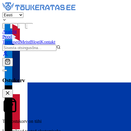
Avaleht
Pood
Teenused
Meist
Blogi
Kontakt
Ostukorv
Teie ostukorv on tühi