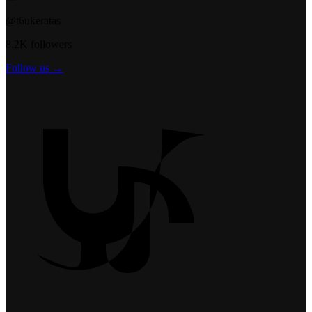
@t6ukeratas
8.2K followers
Follow us →