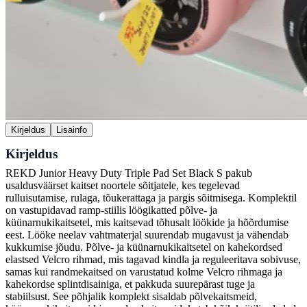
Kirjeldus
Lisainfo
Kirjeldus
REKD Junior Heavy Duty Triple Pad Set Black S pakub
usaldusväärset kaitset noortele sõitjatele, kes tegelevad
rulluisutamise, rulaga, tõukerattaga ja pargis sõitmisega. Komplektil
on vastupidavad ramp-stiilis löögikatted põlve- ja
küünarnukikaitsetel, mis kaitsevad tõhusalt löökide ja hõõrdumise
eest. Lööke neelav vahtmaterjal suurendab mugavust ja vähendab
kukkumise jõudu. Põlve- ja küünarnukikaitsetel on kahekordsed
elastsed Velcro rihmad, mis tagavad kindla ja reguleeritava sobivuse,
samas kui randmekaitsed on varustatud kolme Velcro rihmaga ja
kahekordse splintdisainiga, et pakkuda suurepärast tuge ja
stabiilsust. See põhjalik komplekt sisaldab põlvekaitsmeid,