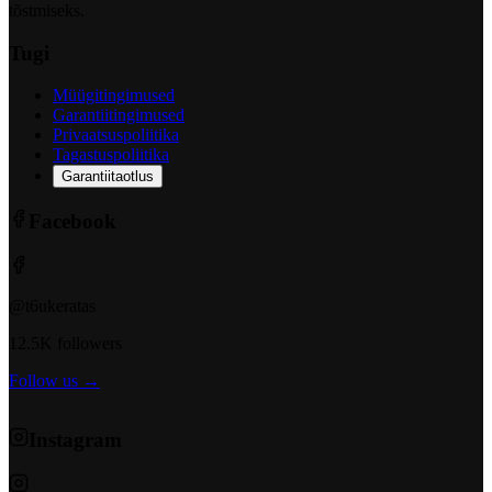
tõstmiseks.
Tugi
Müügitingimused
Garantiitingimused
Privaatsuspoliitika
Tagastuspoliitika
Garantiitaotlus
Facebook
@t6ukeratas
12.5K followers
Follow us →
Instagram