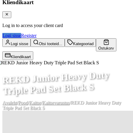
Kliendikaart
Log in to access your client card
Logi sisse
Register
Logi sisse
Otsi tooteid...
Kategooriad
Ostukorv
Kliendikaart
REKD Junior Heavy Duty
Triple Pad Set Black S
Avaleht
/
Pood
/
Kaitse
/
Kaitsevarustus
/
REKD Junior Heavy Duty
Triple Pad Set Black S