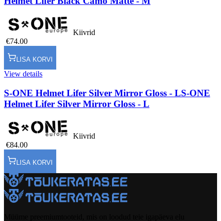
Helmet Lifer Black Camo Matte - M
Kiivrid
€74.00
LISA KORVI
View details
S-ONE Helmet Lifer Silver Mirror Gloss - L
S-ONE
Helmet Lifer Silver Mirror Gloss - L
Kiivrid
€84.00
LISA KORVI
Müüme preemiumtooteid, mis on loodud teie igapäeva elu