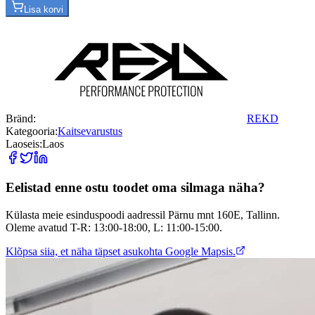
Lisa korvi
Bränd:
REKD
Kategooria:
Kaitsevarustus
Laoseis:
Laos
Eelistad enne ostu toodet oma silmaga näha?
Külasta meie esinduspoodi aadressil Pärnu mnt 160E, Tallinn.
Oleme avatud T-R: 13:00-18:00, L: 11:00-15:00.
Klõpsa siia, et näha täpset asukohta Google Mapsis.