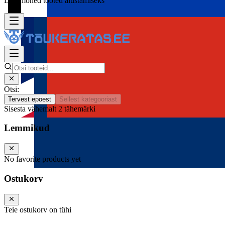
Lisa mõned tooted alustamiseks
Otsi:
Tervest epoest
Sellest kategooriast
Sisesta vähemalt 2 tähemärki
Lemmikud
No favorite products yet
Ostukorv
Teie ostukorv on tühi