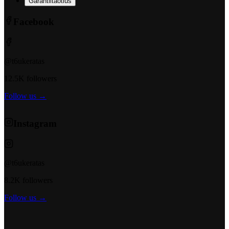
Garantiitaotlus
Facebook
@t6ukeratas
12.5K followers
Follow us →
Instagram
@t6ukeratas
8.2K followers
Follow us →