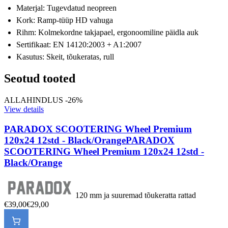
Materjal: Tugevdatud neopreen
Kork: Ramp-tüüp HD vahuga
Rihm: Kolmekordne takjapael, ergonoomiline päidla auk
Sertifikaat: EN 14120:2003 + A1:2007
Kasutus: Skeit, tõukeratas, rull
Seotud tooted
ALLAHINDLUS -26%
View details
PARADOX SCOOTERING Wheel Premium
120x24 12std - Black/Orange
PARADOX
SCOOTERING Wheel Premium 120x24 12std -
Black/Orange
120 mm ja suuremad tõukeratta rattad
€39,00
€29,00