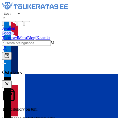
Avaleht
Pood
Teenused
Meist
Blogi
Kontakt
Ostukorv
Teie ostukorv on tühi