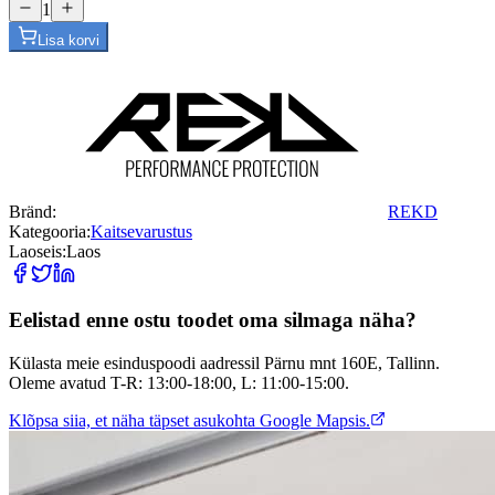
1
Lisa korvi
Bränd:
REKD
Kategooria:
Kaitsevarustus
Laoseis:
Laos
Eelistad enne ostu toodet oma silmaga näha?
Külasta meie esinduspoodi aadressil Pärnu mnt 160E, Tallinn.
Oleme avatud T-R: 13:00-18:00, L: 11:00-15:00.
Klõpsa siia, et näha täpset asukohta Google Mapsis.