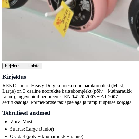
Kirjeldus
Lisainfo
Kirjeldus
REKD Junior Heavy Duty kolmekordne padikomplekt (Must,
Large) on 3-osaline noorukite kaitsekomplekt (põlv + küünarnukk +
ranne), tugevdatud neopreenist EN 14120:2003 + A1:2007
sertifikaadiga, kolmekordse takjapaelaga ja ramp-tüüpilise korgiga.
Tehnilised andmed
Värv: Must
Suurus: Large (Junior)
Osad: 3 (põlv + küünarnukk + ranne)