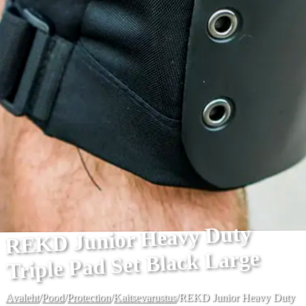
REKD Junior Heavy Duty
Triple Pad Set Black Large
Avaleht
/
Pood
/
Protection
/
Kaitsevarustus
/
REKD Junior Heavy Duty