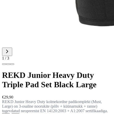
1 / 3
REKD Junior Heavy Duty
Triple Pad Set Black Large
€29,90
REKD Junior Heavy Duty kolmekordne padikomplekt (Must,
Large) on 3-osaline noorukite (põlv + küünarnukk + ranne)
tugevdatud neopreenist EN 14120:2003 + A1:2007 sertifikaadiga.