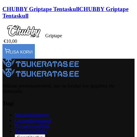
CHUBBY Griptape Tentaskull
CHUBBY Griptape
Tentaskull
Griptape
€10,00
LISA KORVI
Müüme preemiumtooteid, mis on loodud teie igapäeva elu
tõstmiseks.
Tugi
Müügitingimused
Garantiitingimused
Privaatsuspoliitika
Tagastuspoliitika