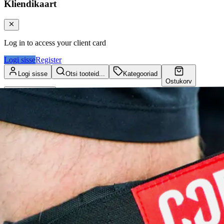
Kliendikaart
Log in to access your client card
Logi sisse
Register
Logi sisse
Otsi tooteid...
Kategooriad
Ostukorv
Kliendikaart