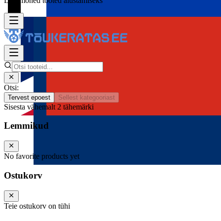
Lisa mõned tooted alustamiseks
Otsi:
Tervest epoest
Sellest kategooriast
Sisesta vähemalt 2 tähemärki
Lemmikud
No favorite products yet
Ostukorv
Teie ostukorv on tühi